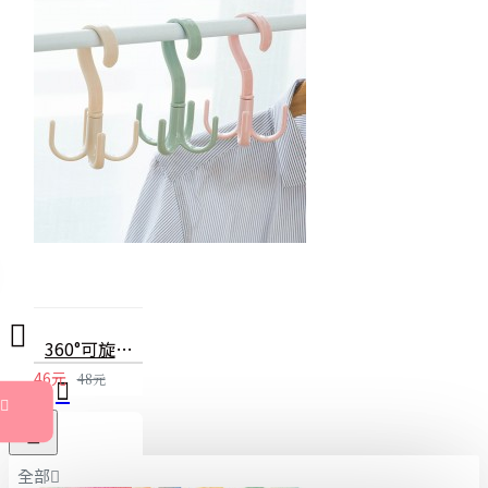
360°可旋轉S鉤 圍巾掛架 皮帶包包收納架 塑膠衣服掛勾
46元
48元
全部