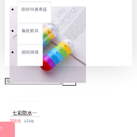
限時特惠專區
餐飲廚具
銅板精選
七彩防水密封7格藥盒 外出必備多層大容量隨身藥盒 方便攜帶迷你藥盒
258元
271元