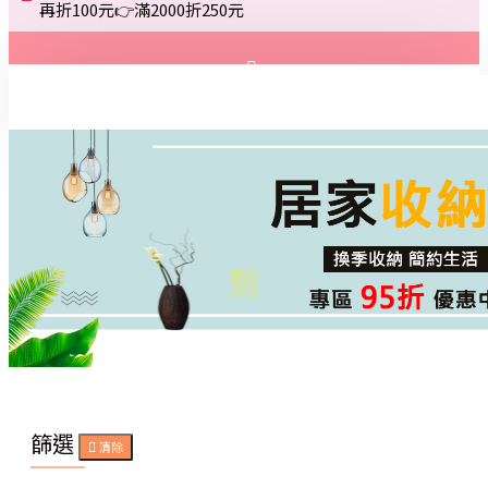
再折100元👉滿2000折250元
登入
註冊
詢問
篩選
清除