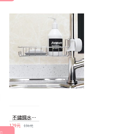
不鏽鋼水龍頭置物架 家用廚房抹布瀝水架 水槽收納架
129元
136元