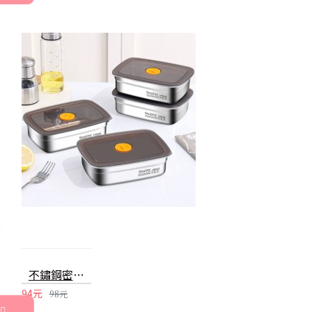
不鏽鋼密封保鮮盒 便當盒 保鮮盒 真空保鮮盒 飯盒 餐盒 收納盒 密封盒
94元
98元