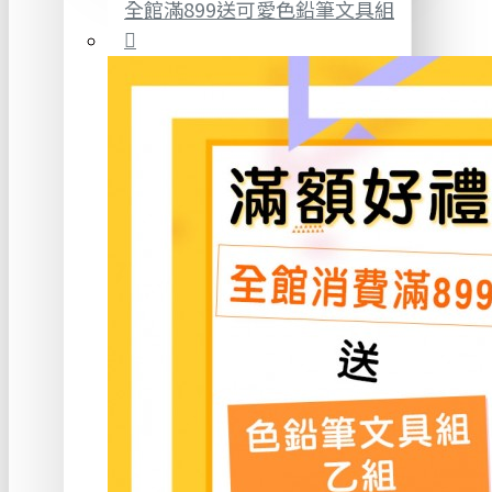
全館滿899送可愛色鉛筆文具組