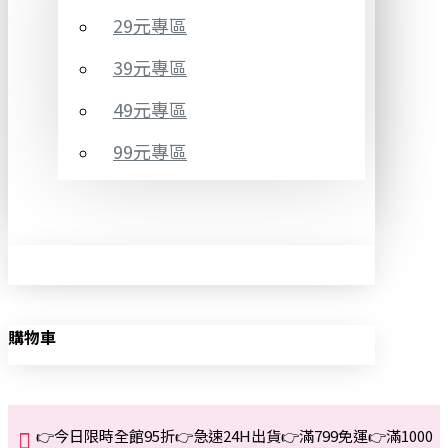
29元專區
39元專區
49元專區
99元專區
購物車
👉今日限時全館95折👉急速24H出貨👉滿799免運👉滿1000