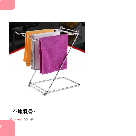
不鏽鋼摺疊毛巾架 簡易摺疊瀝水毛巾架 Z字型廚房置物架 抹布架
315元
331元