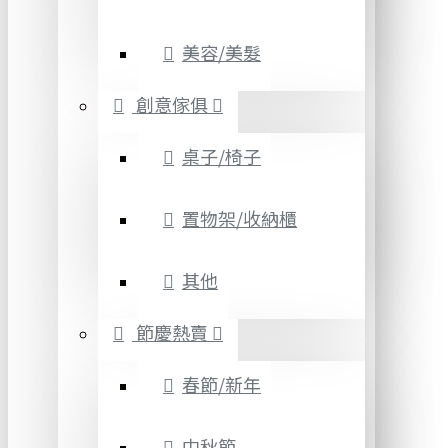
美容/美髮
創意傢俱
桌子/椅子
置物架/收納櫃
其他
節慶熱賣
春節/新年
中秋節