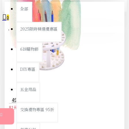
全部
0
2025限時精選優惠區
您的購物車內沒有商品！
618購物節
DIY專區
五金用品
49孔多功能筆架 兒童美術繪畫用品 筆刷收納架 畫筆收納工具
81元
85元
交換禮物專區 95折