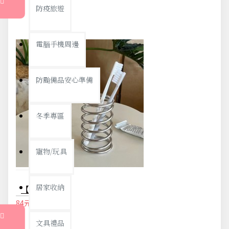
防疫旅遊
電腦手機周邊
防颱備品安心準備
冬季專區
寵物/玩具
居家收納
【高質感不鏽鋼】INS風螺旋置物架 - 浴室書桌雙用收納架
84元
88元
文具禮品