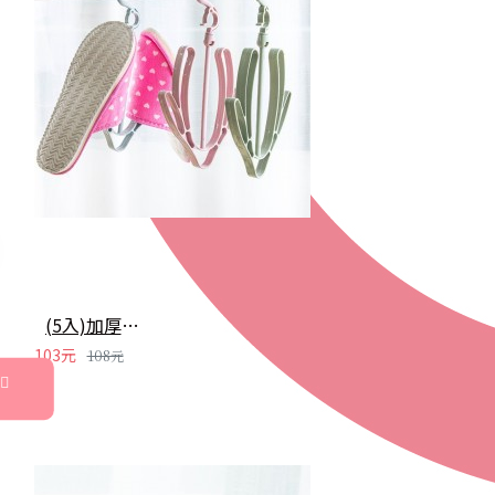
(5入)加厚防風360度曬鞋架 雙勾活動式鞋架掛勾 晾曬鞋架
103元
108元