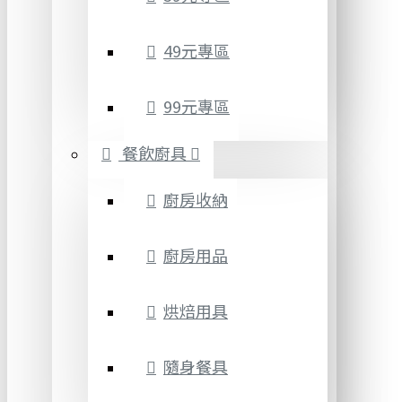
49元專區
99元專區
餐飲廚具
廚房收納
廚房用品
烘焙用具
隨身餐具