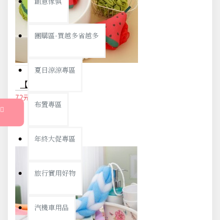
創意傢俱
團購區-買越多省越多
夏日涼涼專區
【西瓜造型】二合一搓澡沐浴球 - 柔軟起泡洗澡清潔巾
72元
76元
布置專區
年終大促專區
旅行實用好物
汽機車用品