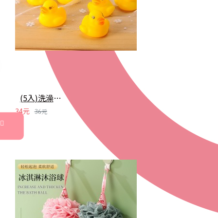
(5入)洗澡戲水黃色小鴨 幼兒早教益智玩具 發聲玩具
34元
36元