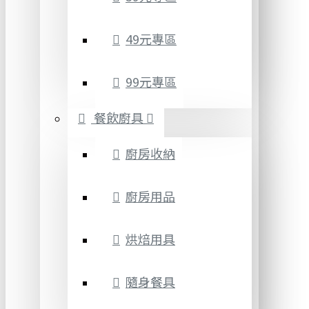
49元專區
99元專區
餐飲廚具
廚房收納
廚房用品
烘焙用具
隨身餐具