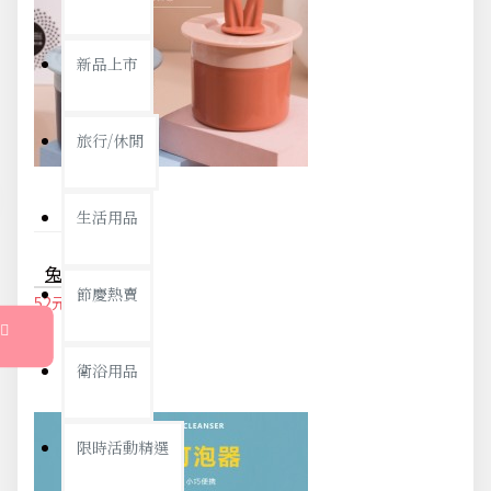
新品上市
旅行/休閒
生活用品
兔耳朵造型起泡器 手動按壓起泡器 洗臉神器 旅行必備起泡器 泡泡製造器
節慶熱賣
52元
54元
衛浴用品
限時活動精選