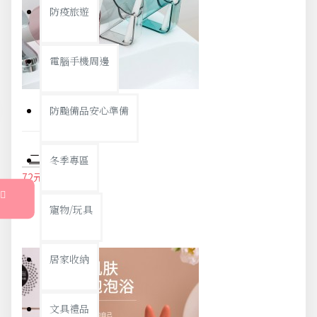
防疫旅遊
電腦手機周邊
防颱備品安心準備
二合一創意漱口杯 簡約透明瀝水漱口杯 創意情侶洗漱杯 刷牙杯
冬季專區
72元
75元
寵物/玩具
居家收納
文具禮品