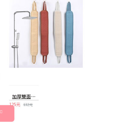
加厚雙面搓背巾 洗澡沐浴條 長條搓澡巾
125元
132元