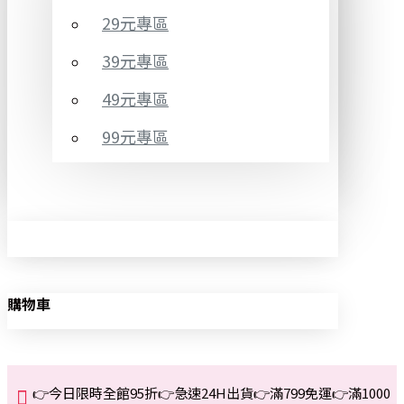
29元專區
39元專區
49元專區
99元專區
購物車
👉今日限時全館95折👉急速24H出貨👉滿799免運👉滿1000