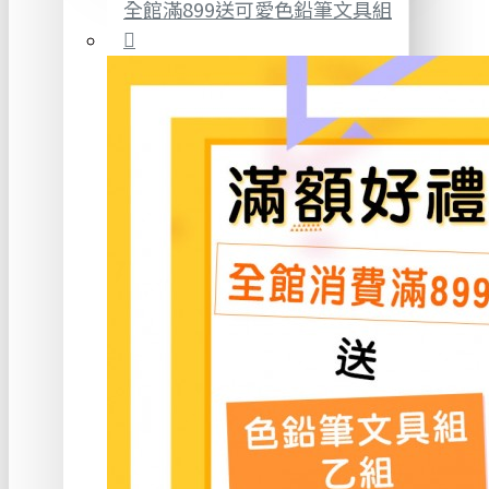
全館滿899送可愛色鉛筆文具組