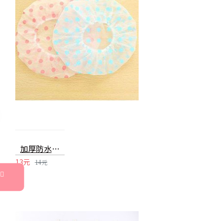
加厚防水浴帽 廚房防油煙 洗澡沐浴化妝必備
13元
14元