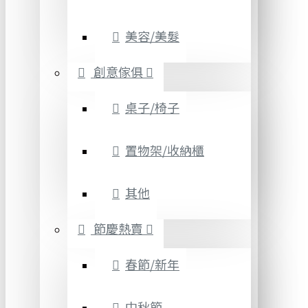
美容/美髮
創意傢俱
桌子/椅子
置物架/收納櫃
其他
節慶熱賣
春節/新年
中秋節