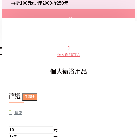
再折100元👉滿2000折250元
登入
註冊
個人衛浴用品
詢問
個人衛浴用品
篩選
清除
價錢
元
元