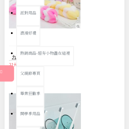
派對用品
浪漫好禮
熱銷商品-超夯小物盡在這裡
九節可彎折沐浴搓背條 柔軟沐浴搓背器 浴室搓澡按摩工具
21元
22元
父親節專頁
畢業狂歡季
開學季用品