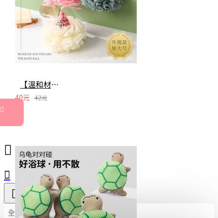
【溫和材質】冰淇淋造型沐浴球 - 不傷膚可愛柔軟洗澡巾
40元
42元
全部