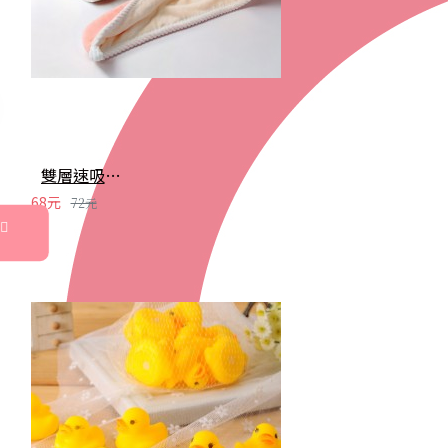
雙層速吸乾髮帽 加厚毛巾 擦頭巾 浴帽 快速吸水
68元
72元