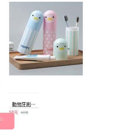
動物牙刷收納杯 旅游洗漱收納盒 漱口杯 牙刷盒
58元
61元