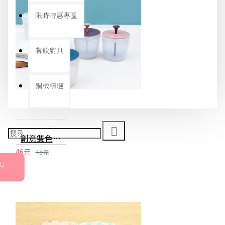
限時特惠專區
餐飲廚具
銅板精選
創意雙色洗面乳起泡器 手動按壓慕思瓶 泡泡製造器 洗臉神器
46元
48元