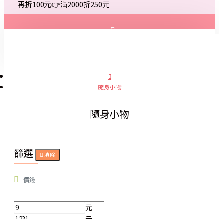
再折100元👉滿2000折250元
登入
註冊
隨身小物
詢問
隨身小物
篩選
清除
價錢
元
元