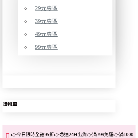
29元專區
39元專區
49元專區
99元專區
購物車
👉今日限時全館95折👉急速24H出貨👉滿799免運👉滿1000