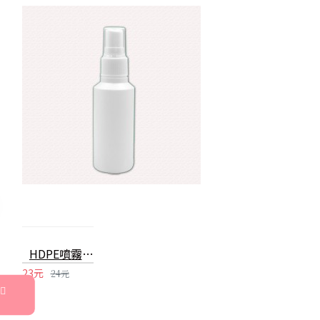
HDPE噴霧瓶 60ml可裝酒精消毒水分裝瓶 2號噴霧瓶
23元
24元