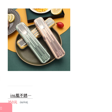
ins風不銹鋼餐具三件組 環保餐具組 隨身餐具 方便攜帶 上班族必備
350元
369元