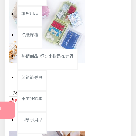
派對用品
浪漫好禮
熱銷商品-超夯小物盡在這裡
父親節專頁
7格隨身藥盒 一周分藥盒 旅行收納盒
畢業狂歡季
46元
48元
開學季用品