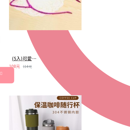
(5入)可愛立體貓耳朵髮箍 髮圈 兒童 成人 創意變裝飾品 亮色頭箍
108元
114元