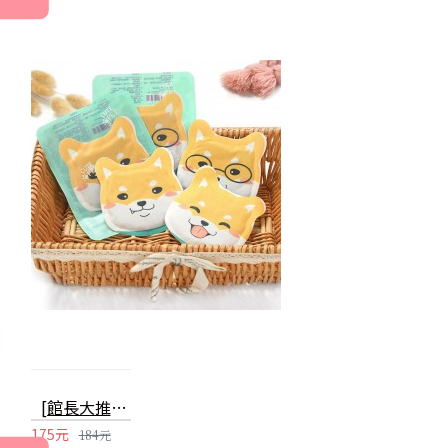
[館長大推] 創意狗狗造型貼式暖暖包
175元
184元