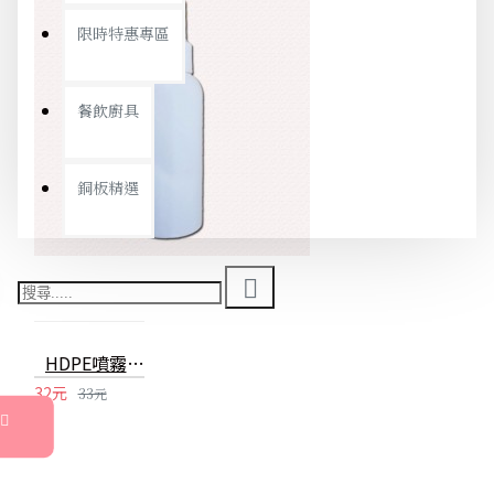
限時特惠專區
餐飲廚具
銅板精選
HDPE噴霧瓶 100ml可裝酒精消毒水分裝瓶 2號噴霧瓶
32元
33元