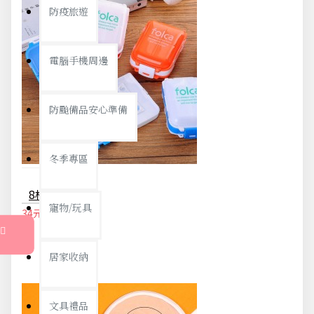
防疫旅遊
電腦手機周邊
防颱備品安心準備
冬季專區
8格隨身藥盒 小物收納盒 首飾盒 一周分藥盒
寵物/玩具
34元
36元
居家收納
文具禮品