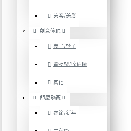
美容/美髮
創意傢俱
桌子/椅子
置物架/收納櫃
其他
節慶熱賣
春節/新年
中秋節