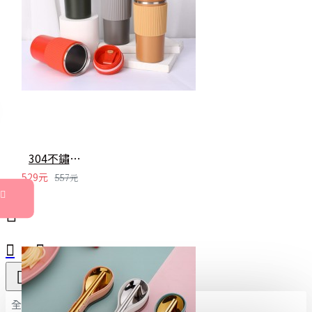
304不鏽鋼咖啡隨行杯 簡約保溫咖啡杯 時尚矽膠防滑保溫杯
529元
557元
全部