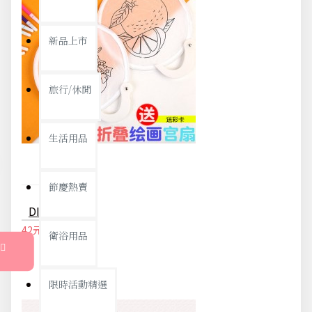
新品上市
旅行/休閒
生活用品
節慶熱賣
DIY手繪空白摺疊扇 創意美術材料 塗鴉扇子 夏日必備折疊扇
42元
44元
衛浴用品
限時活動精選