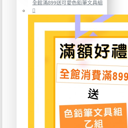
全館滿899送可愛色鉛筆文具組