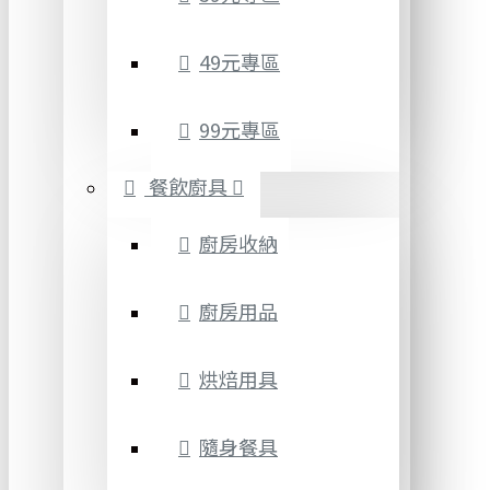
49元專區
99元專區
餐飲廚具
廚房收納
廚房用品
烘焙用具
隨身餐具