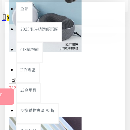
全部
0
2025限時精選優惠區
您的購物車內沒有商品！
618購物節
DIY專區
記憶棉U型枕 頸枕 飛機枕 護頸枕 U型枕 午睡枕 記憶枕 可收納 旅行 辦公
282元
297元
五金用品
交換禮物專區 95折