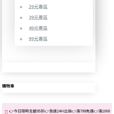
29元專區
39元專區
49元專區
99元專區
購物車
👉今日限時全館95折👉急速24H出貨👉滿799免運👉滿1000