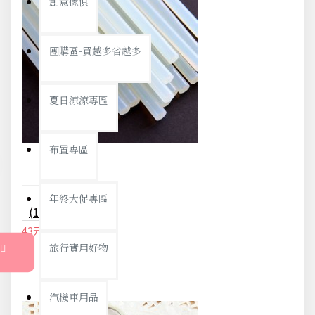
創意傢俱
團購區-買越多省越多
夏日涼涼專區
布置專區
年終大促專區
(10入) 居家必備 萬能熱溶膠條
43元
45元
旅行實用好物
汽機車用品