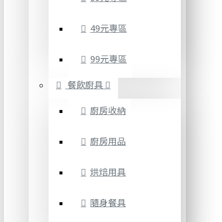
49元專區
99元專區
餐飲廚具
廚房收納
廚房用品
烘焙用具
隨身餐具