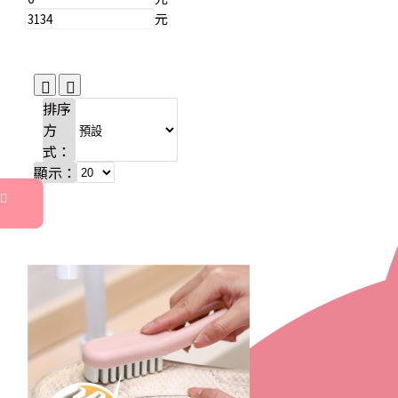
元
排序
方
式：
顯示：