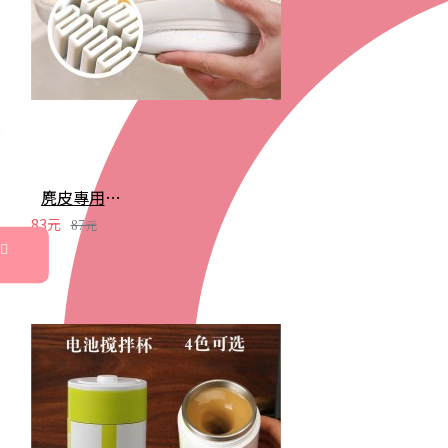
麂皮專用洗鞋刷 橡膠擦 麂皮刷 磨砂皮 絨面去汙 麂皮保養
83元
87元