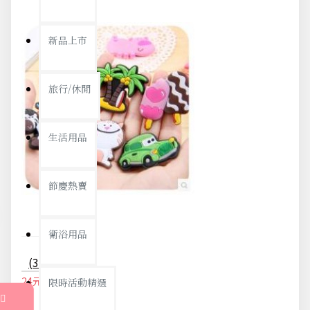
新品上市
旅行/休閒
生活用品
節慶熱賣
衛浴用品
(3入) 可愛立體動物冰箱貼磁貼
24元
25元
限時活動精選