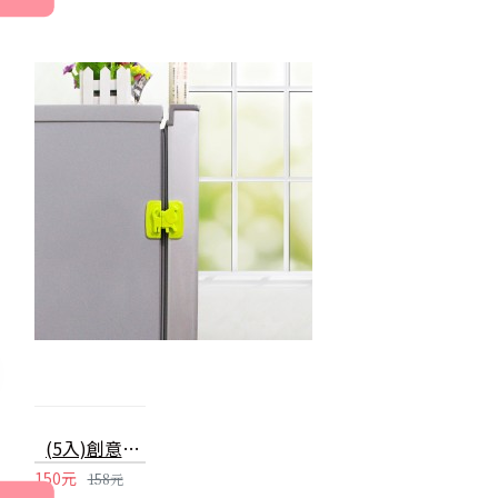
(5入)創意狗狗造型安全門鎖 冰箱櫥櫃安全鎖
150元
158元