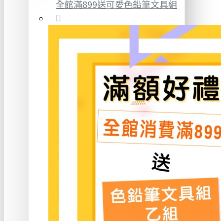
全館滿899送可愛色鉛筆文具組