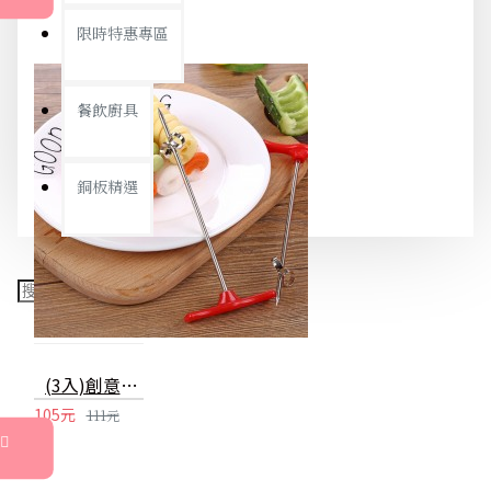
限時特惠專區
餐飲廚具
銅板精選
(3入)創意不鏽鋼螺旋針 蔬果麻花造型旋轉刀 裝飾擺盤必備神器
105元
111元