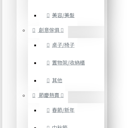
美容/美髮
創意傢俱
桌子/椅子
置物架/收納櫃
其他
節慶熱賣
春節/新年
中秋節