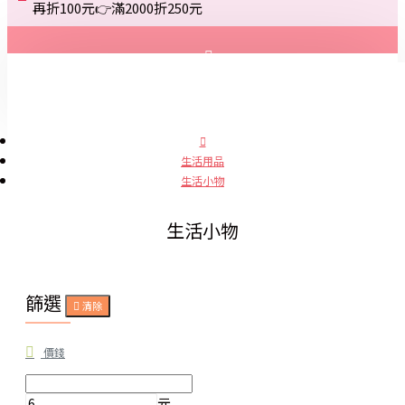
再折100元👉滿2000折250元
登入
註冊
生活用品
生活小物
詢問
生活小物
篩選
清除
價錢
元