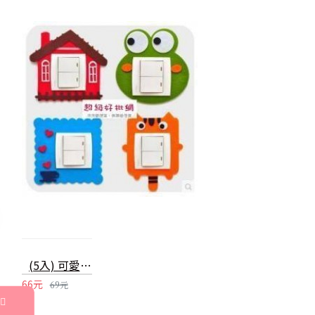
(5入) 可愛卡通鏤空開關貼 家居牆壁貼 不傷牆壁 免黏開關套
66元
69元