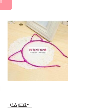
(5入)可愛立體貓耳朵髮箍 髮圈 兒童 成人 創意變裝飾品 亮色頭箍