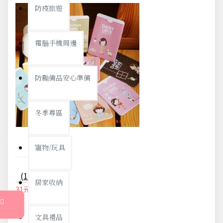
防疫旅遊
電腦手機周邊
防颱備品安心準備
冬季專區
寵物/玩具
(10入)手繪卡通雙面卡套 會員卡 悠遊卡套 2卡位
居家收納
31元
33元
文具禮品