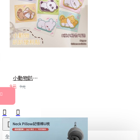
小動物趴睡異形便利貼 N次貼 留言貼 便條紙 便簽 備忘錄 裝飾貼紙
9元
9元
全部