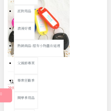
派對用品
浪漫好禮
熱銷商品-超夯小物盡在這裡
父親節專頁
畢業狂歡季
(10入)彩色鑰匙分類環 塑膠鑰匙牌 標籤牌 鑰匙圈 吊牌
29元
31元
開學季用品