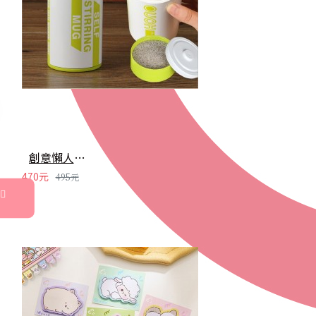
創意懶人電動攪拌杯 電池造型自動攪拌咖啡杯 304不鏽鋼攪拌杯
470元
495元