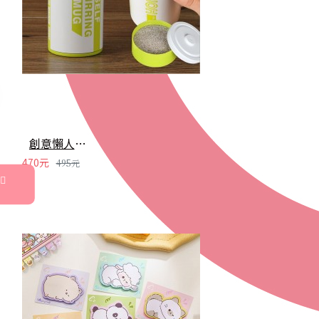
創意懶人電動攪拌杯 電池造型自動攪拌咖啡杯 304不鏽鋼攪拌杯
470元
495元