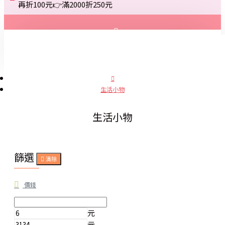
再折100元👉滿2000折250元
登入
註冊
生活小物
詢問
生活小物
篩選
清除
價錢
元
元