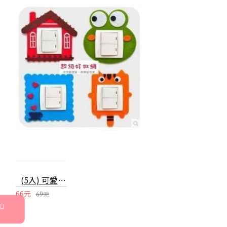
(5入) 可愛卡通鏤空開關貼 家居牆壁貼 不傷牆壁 免黏開關套
66元
69元