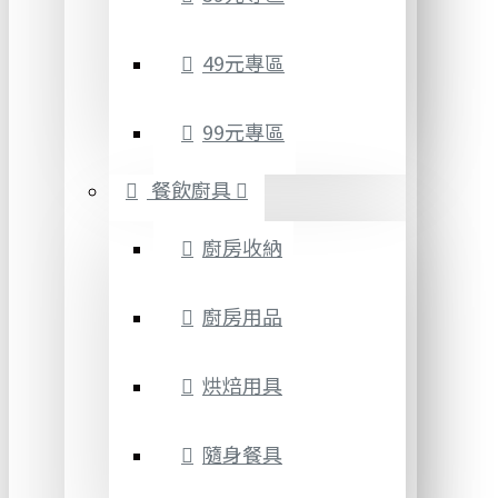
49元專區
99元專區
餐飲廚具
廚房收納
廚房用品
烘焙用具
隨身餐具