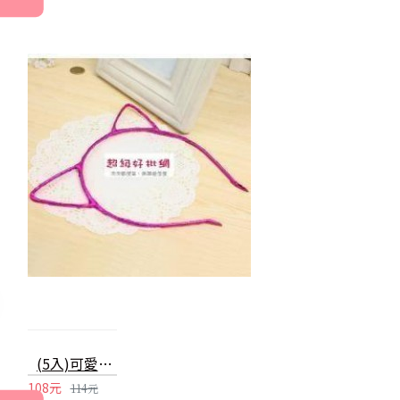
(5入)可愛立體貓耳朵髮箍 髮圈 兒童 成人 創意變裝飾品 亮色頭箍
108元
114元