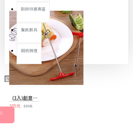
限時特惠專區
餐飲廚具
銅板精選
(3入)創意不鏽鋼螺旋針 蔬果麻花造型旋轉刀 裝飾擺盤必備神器
105元
111元