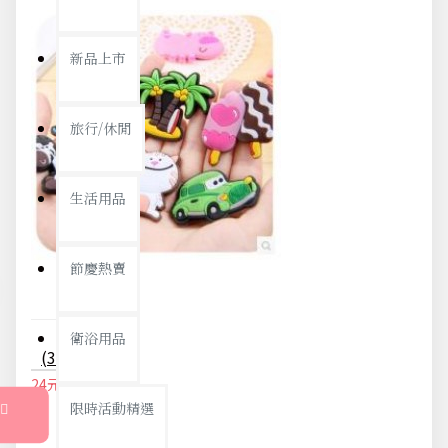
新品上市
旅行/休閒
生活用品
節慶熱賣
衛浴用品
(3入) 可愛立體動物冰箱貼磁貼
24元
25元
限時活動精選