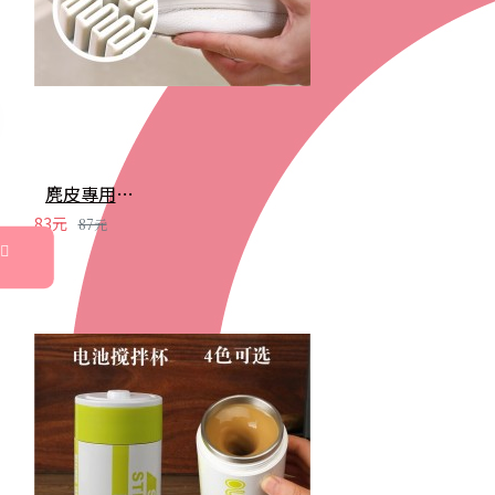
麂皮專用洗鞋刷 橡膠擦 麂皮刷 磨砂皮 絨面去汙 麂皮保養
83元
87元