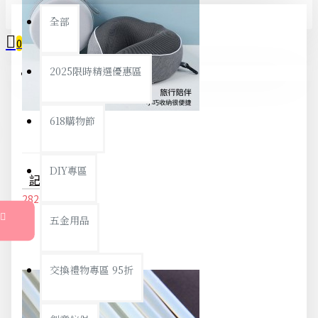
全部
0
2025限時精選優惠區
您的購物車內沒有商品！
618購物節
DIY專區
記憶棉U型枕 頸枕 飛機枕 護頸枕 U型枕 午睡枕 記憶枕 可收納 旅行 辦公
282元
297元
五金用品
交換禮物專區 95折