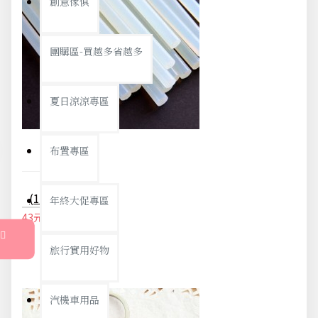
創意傢俱
團購區-買越多省越多
夏日涼涼專區
布置專區
(10入) 居家必備 萬能熱溶膠條
年終大促專區
43元
45元
旅行實用好物
汽機車用品