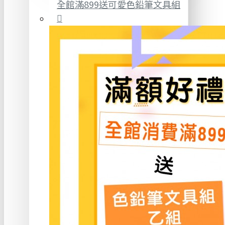
全館滿899送可愛色鉛筆文具組