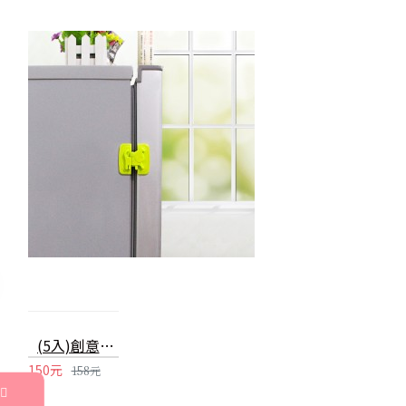
(5入)創意狗狗造型安全門鎖 冰箱櫥櫃安全鎖
150元
158元