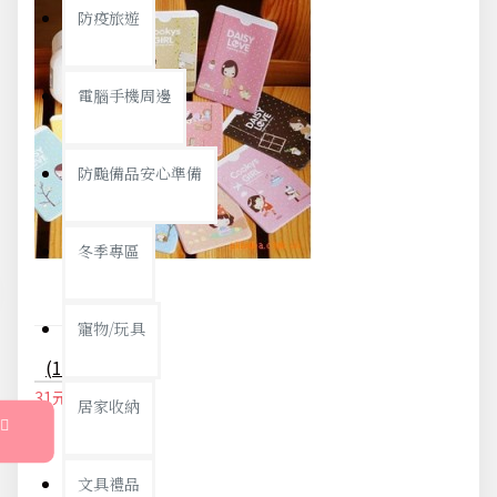
防疫旅遊
電腦手機周邊
防颱備品安心準備
冬季專區
寵物/玩具
(10入)手繪卡通雙面卡套 會員卡 悠遊卡套 2卡位
31元
33元
居家收納
文具禮品