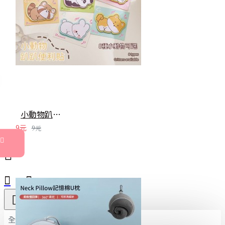
小動物趴睡異形便利貼 N次貼 留言貼 便條紙 便簽 備忘錄 裝飾貼紙
9元
9元
全部