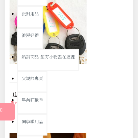
派對用品
浪漫好禮
熱銷商品-超夯小物盡在這裡
父親節專頁
(10入)彩色鑰匙分類環 塑膠鑰匙牌 標籤牌 鑰匙圈 吊牌
畢業狂歡季
29元
31元
開學季用品