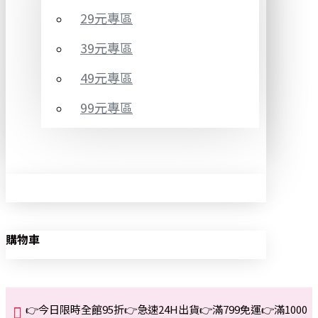
29元專區
39元專區
49元專區
99元專區
購物車
👉今日限時全館95折👉急速24H出貨👉滿799免運👉滿1000