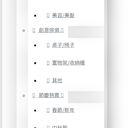
美容/美髮
創意傢俱
桌子/椅子
置物架/收納櫃
其他
節慶熱賣
春節/新年
中秋節