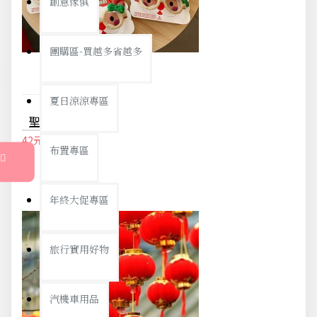
創意傢俱
團購區-買越多省越多
夏日涼涼專區
聖誕創意造型眼鏡 裝飾眼鏡 聖盼派對 麋鹿 搞怪眼鏡 聖誕夜 聖誕老人
42元
44元
布置專區
年終大促專區
旅行實用好物
汽機車用品