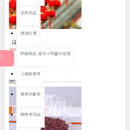
派對用品
浪漫好禮
(2包入)植絨小燈籠 喜慶小紅燈籠 春節新年用品節日裝飾品 布置品
344元
362元
熱銷商品-超夯小物盡在這裡
父親節專頁
畢業狂歡季
開學季用品