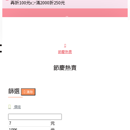
再折100元👉滿2000折250元
登入
註冊
節慶熱賣
詢問
節慶熱賣
篩選
清除
價錢
元
元