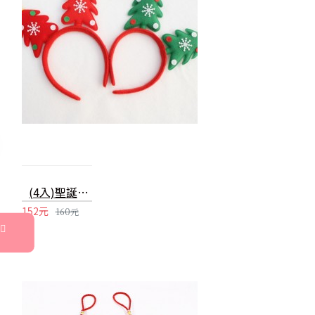
(4入)聖誕髮箍 聖誕樹頭箍 成人兒童頭箍 聖誕派對用品
152元
160元