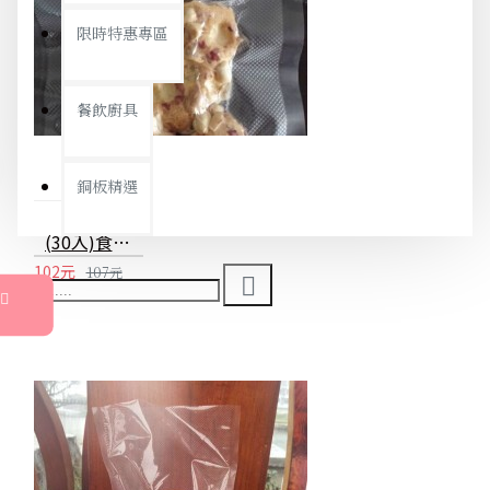
限時特惠專區
餐飲廚具
銅板精選
(30入)食品真空包裝袋 食品級家用保鮮袋 無毒單面紋路真空袋 真空封口機專用袋 多種尺寸
102元
107元