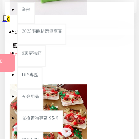
全部
0
2025限時精選優惠區
您的購物車內沒有商品！
廚房必備防滑四合一開罐器 罐頭開罐器開瓶器
618購物節
65元
68元
DIY專區
五金用品
交換禮物專區 95折