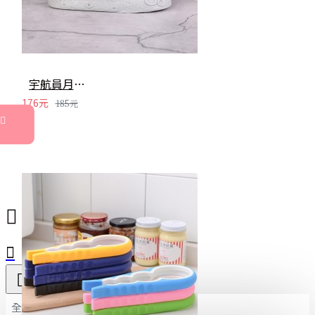
宇航員月球小夜燈 床頭燈 太空人 月球燈 造型夜燈 交換禮物 中秋節
176元
185元
全部