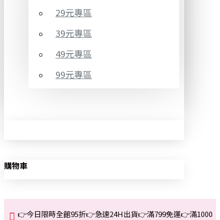
29元專區
39元專區
49元專區
99元專區
購物車
👉今日限時全館95折👉急速24H出貨👉滿799免運👉滿1000