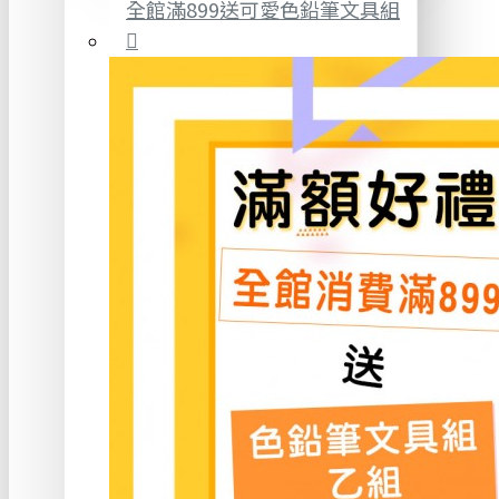
全館滿899送可愛色鉛筆文具組