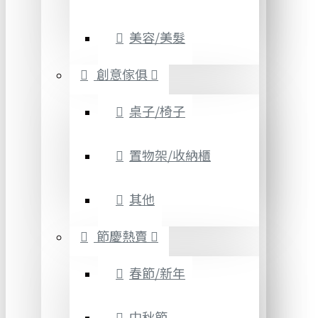
美容/美髮
創意傢俱
桌子/椅子
置物架/收納櫃
其他
節慶熱賣
春節/新年
中秋節