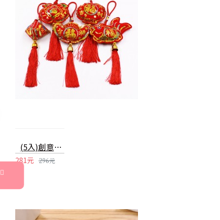
(5入)創意亮片造型福氣吊飾 春節喜慶掛飾 金元寶 平安袋 蘋果 魚 裝飾品
281元
296元