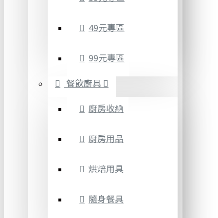
49元專區
99元專區
餐飲廚具
廚房收納
廚房用品
烘焙用具
隨身餐具