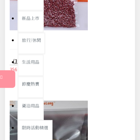
新品上市
旅行/休閒
(30入)食品真空包裝袋 食品級家用保鮮袋 無毒單面紋路真空袋 真空封口機專用袋 30X25cm
生活用品
356元
375元
節慶熱賣
衛浴用品
限時活動精選