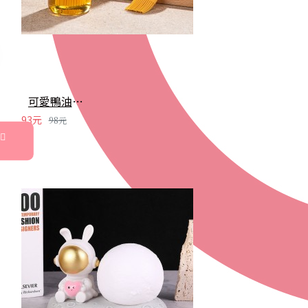
可愛鴨油刷瓶 油刷 矽膠刷 烤肉刷 醬料刷 油罐 調料罐 奶油刷 烘焙 烤肉 中秋
93元
98元