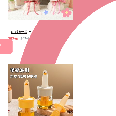
可愛玩偶創意花束 玫瑰花 賀卡 七夕 情人節 花束 畢業季 母親節 婚禮
292元
307元