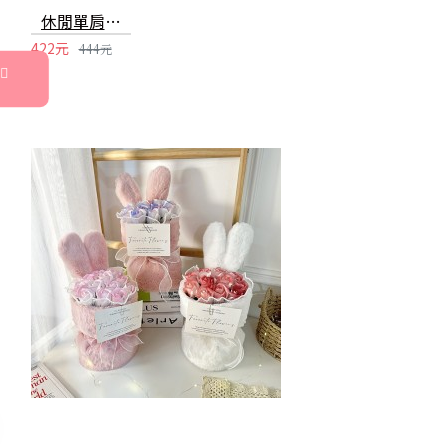
休閒單肩斜挎包 可接行動電源充電背包 帆布胸包
422元
444元