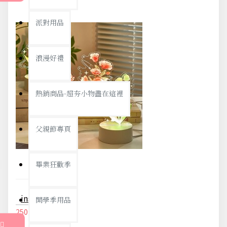
派對用品
浪漫好禮
熱銷商品-超夯小物盡在這裡
父親節專頁
畢業狂歡季
ins風小夜燈 氛圍燈 裝飾燈 裝飾擺件 交換禮物 玫瑰 鬱金香 情人節
開學季用品
250元
263元