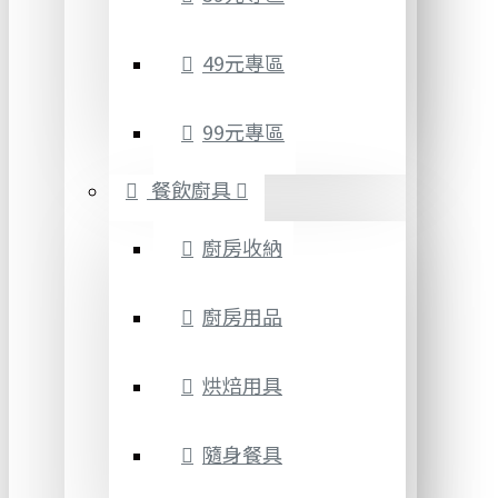
49元專區
99元專區
餐飲廚具
廚房收納
廚房用品
烘焙用具
隨身餐具