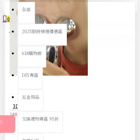
全部
0
2025限時精選優惠區
您的購物車內沒有商品！
618購物節
DIY專區
五金用品
3D鑽石按摩器 Y型滾輪按摩器 身體曲線按摩棒 臉部肩頸按摩器
148元
156元
交換禮物專區 95折