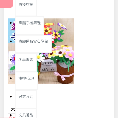
防疫旅遊
電腦手機周邊
防颱備品安心準備
冬季專區
寵物/玩具
居家收納
不織布花藝盆栽 花束 DIY材料包 康乃馨 花盆 母親節禮物
文具禮品
39元
41元