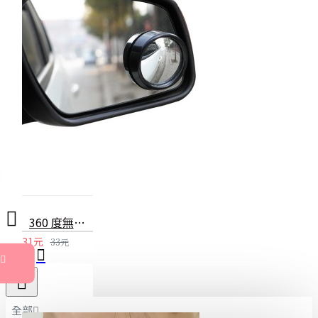
360 度無死角廣角後視鏡 小圓鏡 50mm 1對裝
31元
33元
全部