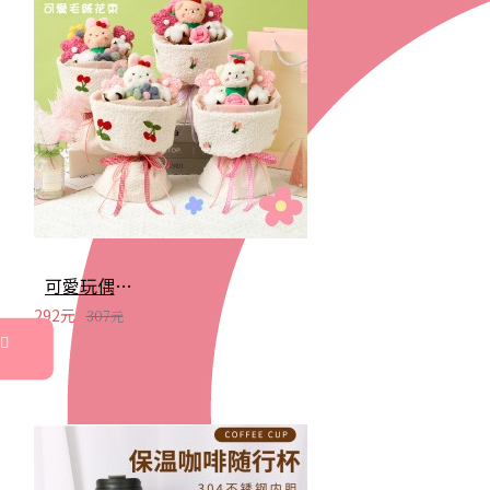
可愛玩偶創意花束 玫瑰花 賀卡 七夕 情人節 花束 畢業季 母親節 婚禮
292元
307元