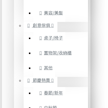
美容/美髮
創意傢俱
桌子/椅子
置物架/收納櫃
其他
節慶熱賣
春節/新年
中秋節