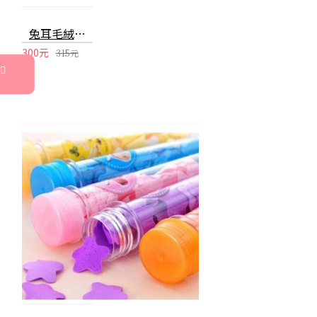
兔耳毛絨玫瑰花束 玫瑰花 香皂花 花束 捧花 七夕 情人節 告白禮物
300元
315元