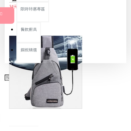
34元
36元
限時特惠專區
餐飲廚具
銅板精選