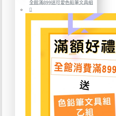
全館滿899送可愛色鉛筆文具組