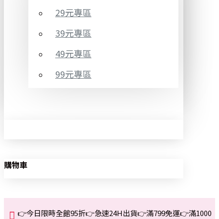
29元專區
39元專區
49元專區
99元專區
購物車
👉今日限時全館95折👉急速24H出貨👉滿799免運👉滿1000