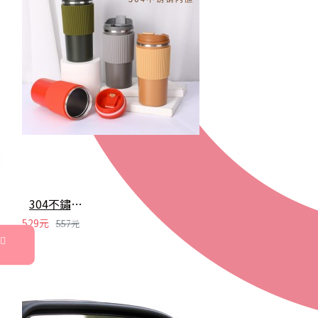
304不鏽鋼咖啡隨行杯 簡約保溫咖啡杯 時尚矽膠防滑保溫杯
529元
557元