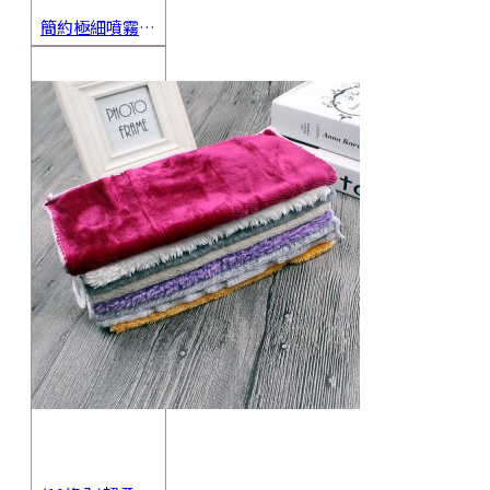
簡約極細噴霧瓶 旅行分裝瓶 保養品分裝 酒精噴霧瓶 小噴壺 香水瓶 隨身瓶