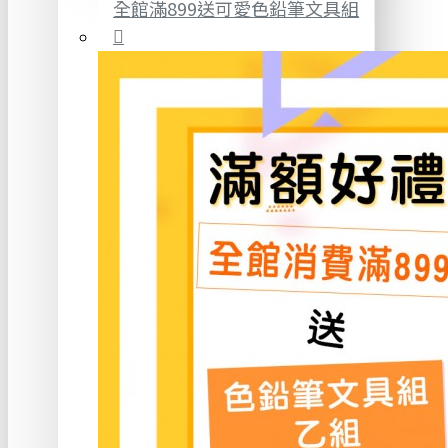
全館滿899送可愛色鉛筆文具組