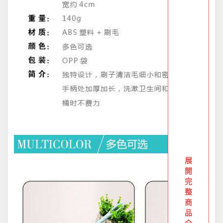
防疫旅遊
電腦手機周邊
防颱備品安心準備
冬季專區
寵物/玩具
展
開
完
居家收納
整
商
品
文具禮品