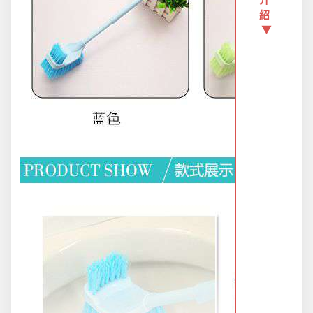
介
紹
▼
新品上市
旅行/休閒
生活用品
節慶熱賣
衛浴用品
限時活動精選