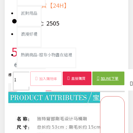
快速出貨【24H】
派對用品
貨號:
2505
浪漫好禮
58元
熱銷商品-超夯小物盡在這裡
61元
標籤：
馬桶刷
清潔工具
衛浴用品
凹槽設計
居家必備
父親節專頁
直接購買
加LINE下單
加入購物車
商品詳情
配送時間
畢業狂歡季
開學季用品