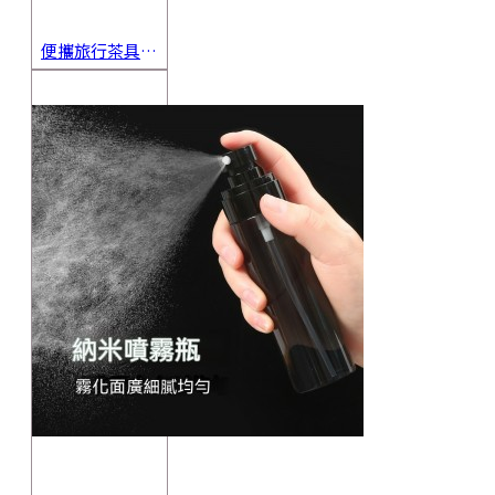
便攜旅行茶具組 茶杯 茶壺 陶瓷杯 泡茶組 茶具套裝 伴手禮 禮盒 禮品