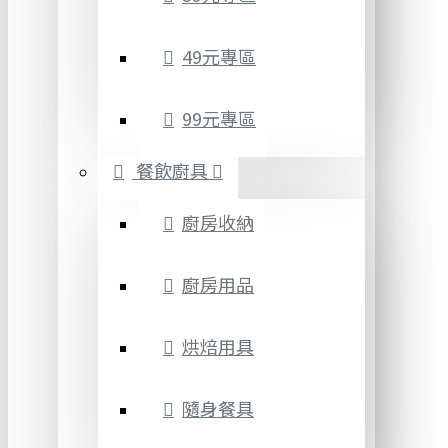
49元專區
99元專區
餐飲廚具
廚房收納
廚房用品
烘焙用具
隨身餐具