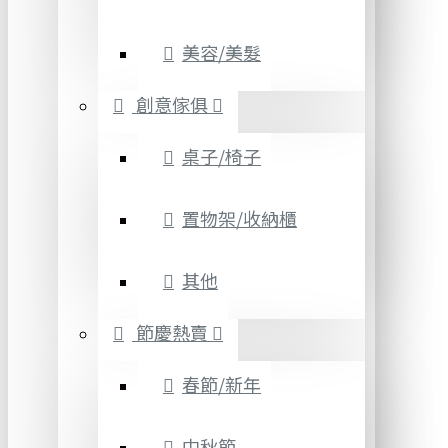
美容/美髮
創意傢俱
桌子/椅子
置物架/收納櫃
其他
節慶熱賣
春節/新年
中秋節