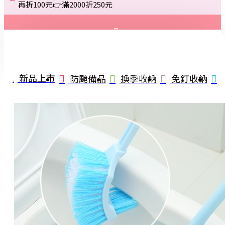
再折100元👉滿2000折250元
登入
註冊
新品上市
防颱備品
換季收納
免釘收納
詢問