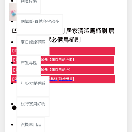
創意傢俱
團購區-買越多省越多
凹槽輕鬆清洗馬桶刷 居家清潔馬桶刷 居
家必備馬桶刷
夏日涼涼專區
商品95折【今日限定】
享滿1000元折100元【滿額自動折扣】
布置專區
享滿2000元折250元【滿額自動折】
贈品-滿899送色鉛筆文具組[隨機出貨]
年終大促專區
旅行實用好物
庫存:
汽機車用品