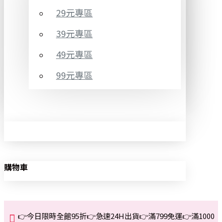
29元專區
39元專區
49元專區
99元專區
購物車
👉今日限時全館95折👉急速24H出貨👉滿799免運👉滿1000