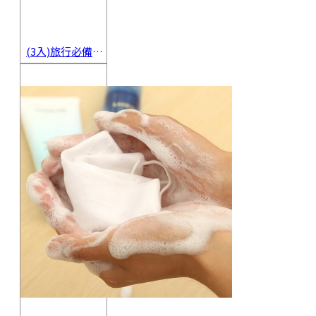
(3入)旅行必備密封香皂收納盒 方便攜帶防水海綿肥皂盒 香皂盒