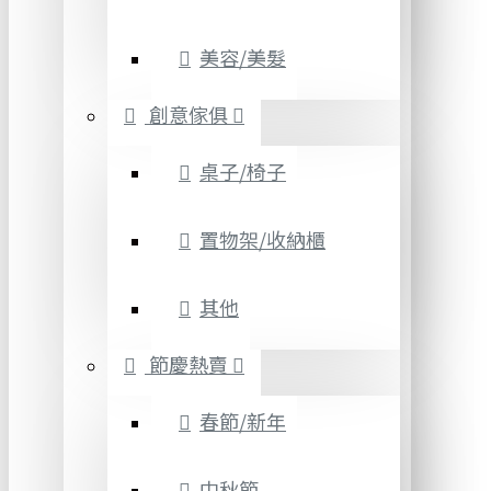
美容/美髮
創意傢俱
桌子/椅子
置物架/收納櫃
其他
節慶熱賣
春節/新年
中秋節