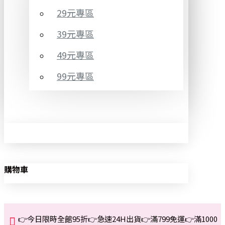
29元專區
39元專區
49元專區
99元專區
購物車
👉今日限時全館95折👉急速24H出貨👉滿799免運👉滿1000