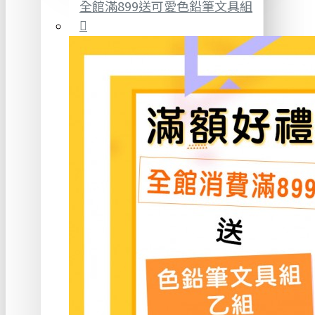
全館滿899送可愛色鉛筆文具組