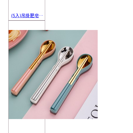
(5入)吊掛肥皂起泡網 香皂起泡袋