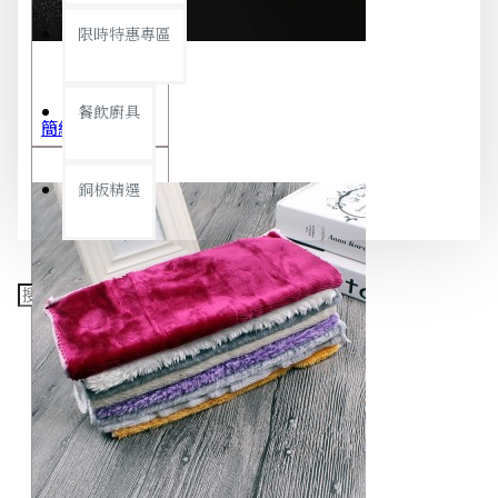
限時特惠專區
餐飲廚具
簡約極細噴霧瓶 旅行分裝瓶 保養品分裝 酒精噴霧瓶 小噴壺 香水瓶 隨身瓶
銅板精選