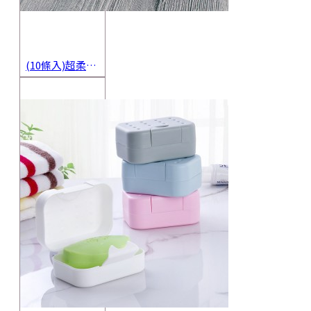
(10條入)超柔軟抹布 不沾油洗碗巾 多用途擦拭布