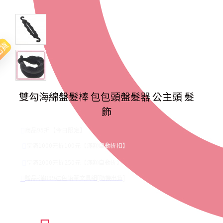
出貨
雙勾海綿盤髮棒 包包頭盤髮器 公主頭 髮
飾
商品95折【今日限定】
享滿1000元折100元【滿額自動折扣】
享滿2000元折250元【滿額自動折】
贈品-滿899送色鉛筆文具組[隨機出貨]