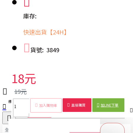
庫存:
快速出貨【24H】
貨號:
3849
18元
19元
標籤：
盤髮棒
海綿
雙勾
包包頭
公主頭
盤髮器
髮型
神器
直接購買
加LINE下單
加入購物車
商品詳情
配送時間
全部