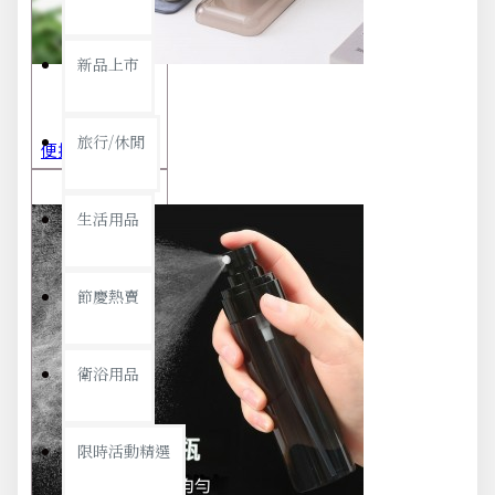
新品上市
旅行/休閒
便攜旅行茶具組 茶杯 茶壺 陶瓷杯 泡茶組 茶具套裝 伴手禮 禮盒 禮品
生活用品
節慶熱賣
衛浴用品
限時活動精選