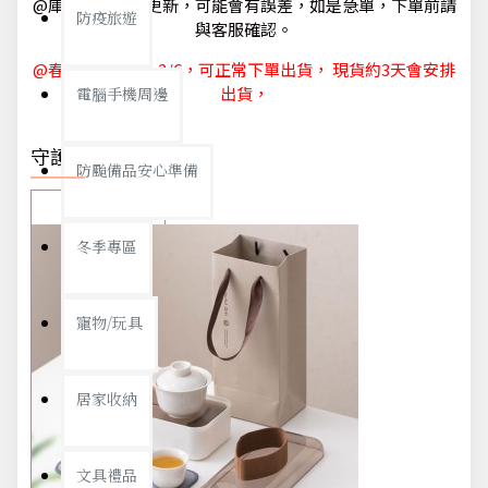
@庫存狀態隨時更新，可能會有誤差，如是急單，下單前請
防疫旅遊
與客服確認。
@春節休節 1/29~2/6，可正常下單出貨， 現貨約3天會安排
出貨，
電腦手機周邊
守護你我
防颱備品安心準備
冬季專區
寵物/玩具
居家收納
文具禮品