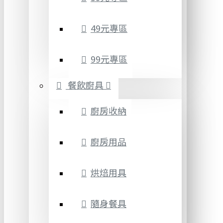
49元專區
99元專區
餐飲廚具
廚房收納
廚房用品
烘焙用具
隨身餐具