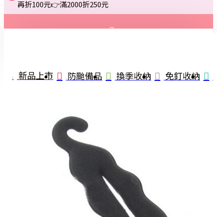
再折100元👉滿2000折250元
登入
註冊
新品上市
防颱備品
換季收納
免釘收納
詢問