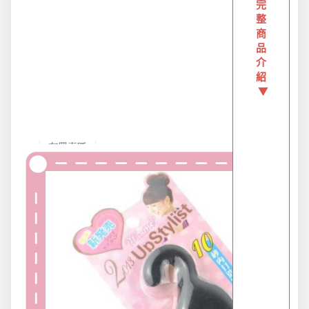
創意傢俱
完
整
商
品
團購區-買越多省越多
介
紹
▼
夏日涼涼專區
布置專區
年終大促專區
旅行實用好物
汽機車用品