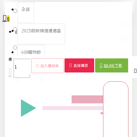
全部
深藍
0
粉紅
2025限時精選優惠區
您的購物車內沒有商品！
酒紅
618購物節
標籤：
旅行包
防水
可折疊
購物
單肩包
收納袋
行李
男女
直接購買
加LINE下單
加入購物車
商品詳情
配送時間
DIY專區
五金用品
交換禮物專區 95折