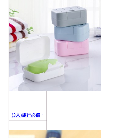
(3入)旅行必備密封香皂收納盒 方便攜帶防水海綿肥皂盒 香皂盒