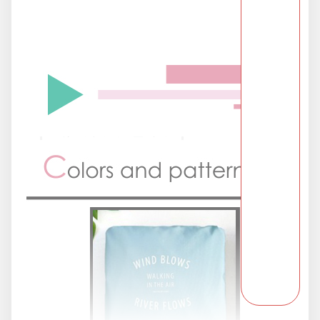
派對用品
浪漫好禮
熱銷商品-超夯小物盡在這裡
父親節專頁
畢業狂歡季
開學季用品