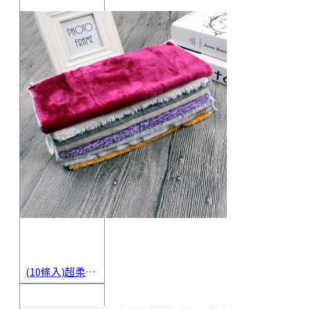
(10條入)超柔軟抹布 不沾油洗碗巾 多用途擦拭布