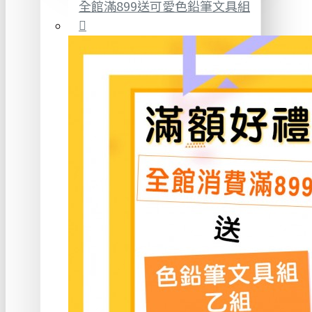
全館滿899送可愛色鉛筆文具組