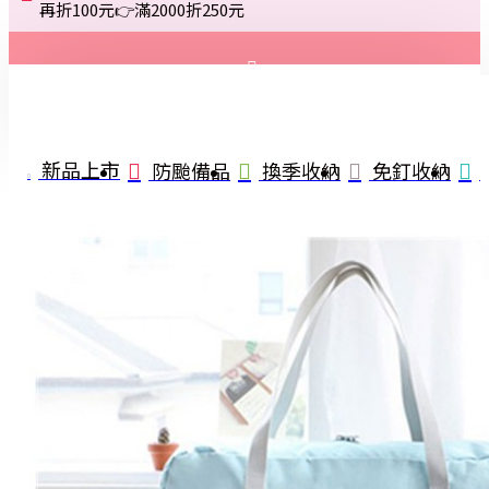
再折100元👉滿2000折250元
登入
註冊
新品上市
防颱備品
換季收納
免釘收納
詢問