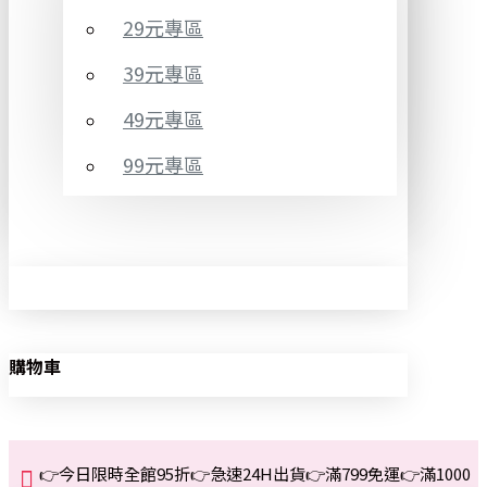
29元專區
39元專區
49元專區
99元專區
購物車
👉今日限時全館95折👉急速24H出貨👉滿799免運👉滿1000