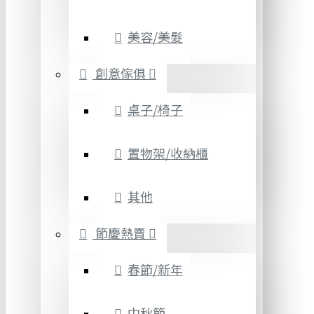
美容/美髮
創意傢俱
桌子/椅子
置物架/收納櫃
其他
節慶熱賣
春節/新年
中秋節