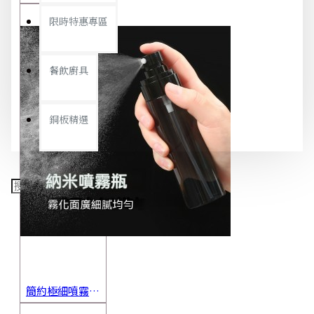
限時特惠專區
餐飲廚具
銅板精選
簡約極細噴霧瓶 旅行分裝瓶 保養品分裝 酒精噴霧瓶 小噴壺 香水瓶 隨身瓶