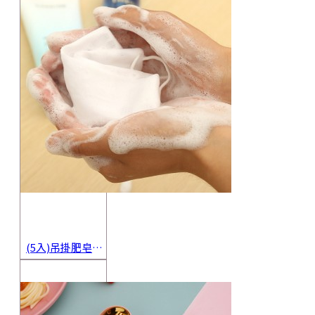
(5入)吊掛肥皂起泡網 香皂起泡袋