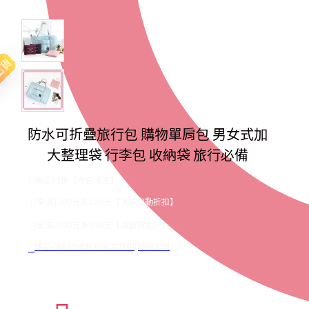
出貨
防水可折疊旅行包 購物單肩包 男女式加
大整理袋 行李包 收納袋 旅行必備
商品95折【今日限定】
享滿1000元折100元【滿額自動折扣】
享滿2000元折250元【滿額自動折】
贈品-滿899送色鉛筆文具組[隨機出貨]