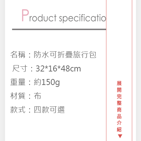
創意傢俱
團購區-買越多省越多
夏日涼涼專區
布置專區
展
年終大促專區
開
完
整
商
旅行實用好物
品
介
紹
汽機車用品
▼