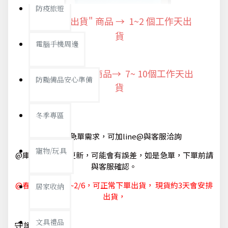
防疫旅遊
"快速出貨" 商品 → 1~2
個工作天出
貨
電腦手機周邊
"預購商品" 商品→ 7~ 10個工作天出
防颱備品安心準備
貨
冬季專區
@如有急單需求，可加line@與客服洽詢
寵物/玩具
@庫存狀態隨時更新，可能會有誤差，如是急單，下單前請
與客服確認。
@春節休節 1/29~2/6，可正常下單出貨， 現貨約3天會安排
居家收納
出貨，
文具禮品
守護你我