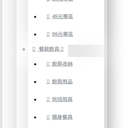
49元專區
99元專區
餐飲廚具
廚房收納
廚房用品
烘焙用具
隨身餐具