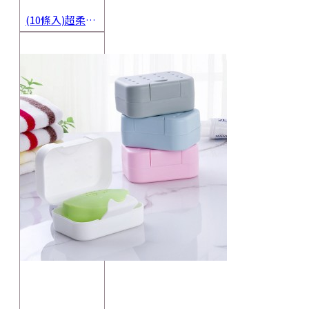
(10條入)超柔軟抹布 不沾油洗碗巾 多用途擦拭布