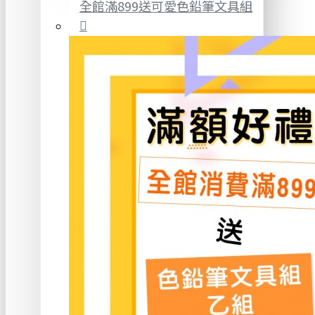
全館滿899送可愛色鉛筆文具組