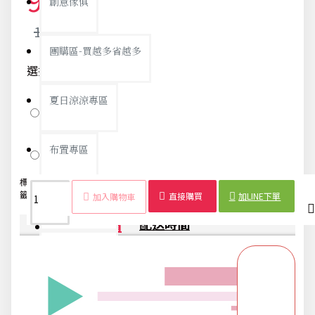
97元
創意傢俱
102元
團購區-買越多省越多
選擇款示-500
夏日涼涼專區
動物
布置專區
恐龍
標
恐龍餅
不銹鋼
動物餅
水果
兒童
恐龍
創意
4入
籤：
乾模
餅乾模
乾模
切模
烘焙
造型
模具
裝
直接購買
加LINE下單
加入購物車
年終大促專區
商品詳情
配送時間
旅行實用好物
汽機車用品