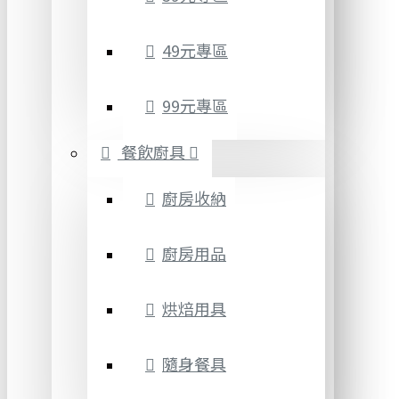
49元專區
99元專區
餐飲廚具
廚房收納
廚房用品
烘焙用具
隨身餐具