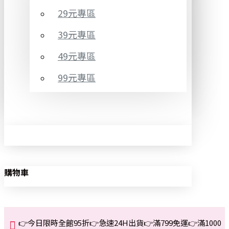
29元專區
39元專區
49元專區
99元專區
購物車
👉今日限時全館95折👉急速24H出貨👉滿799免運👉滿1000