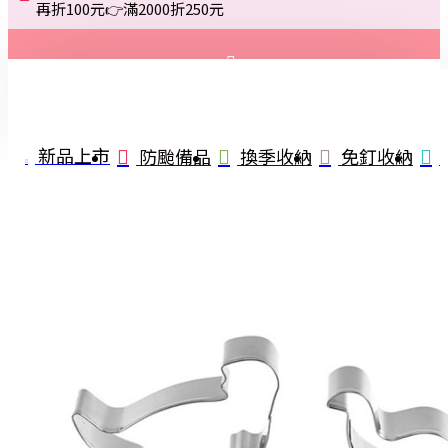
再折100元👉滿2000折250元
登入
註冊
新品上市
防颱備品
換季收納
免釘收納
詢問