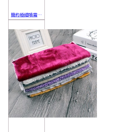
簡約極細噴霧瓶 旅行分裝瓶 保養品分裝 酒精噴霧瓶 小噴壺 香水瓶 隨身瓶