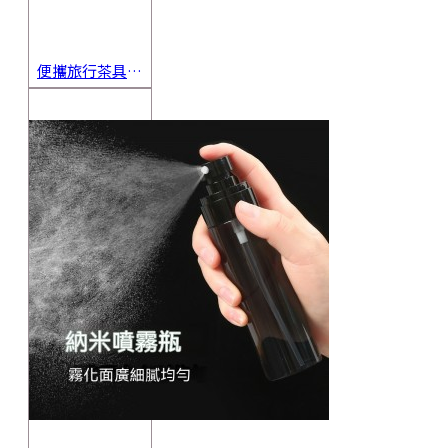
便攜旅行茶具組 茶杯 茶壺 陶瓷杯 泡茶組 茶具套裝 伴手禮 禮盒 禮品