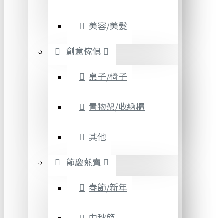
美容/美髮
創意傢俱
桌子/椅子
置物架/收納櫃
其他
節慶熱賣
春節/新年
中秋節