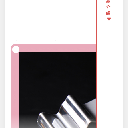
品
防疫旅遊
介
紹
▼
電腦手機周邊
防颱備品安心準備
冬季專區
寵物/玩具
居家收納
文具禮品