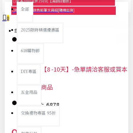
享滿2000元折250元【滿額自動折】
全部
贈品-滿899送色鉛筆文具組[隨機出貨]
0
2025限時精選優惠區
您的購物車內沒有商品！
618購物節
庫存:
出貨期【8 -10天】-急單請洽客服或買本
DIY專區
站現貨商品
五金用品
貨號:
6878
交換禮物專區 95折