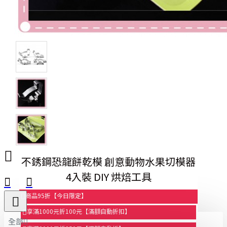
不銹鋼恐龍餅乾模 創意動物水果切模器
4入裝 DIY 烘焙工具
商品95折【今日限定】
享滿1000元折100元【滿額自動折扣】
全部