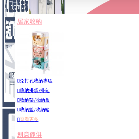
家俱&收納
3C周邊
居家收納
園藝用品
居家安全
居家清潔
查看更多
餐飲廚具
免打孔收納專區
收納掛袋/掛勾
收納架/收納盒
收納籃/收納箱
查看更多
廚房收納
創意傢俱