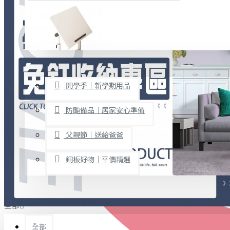
廚房用品
烘焙用具
隨身餐具
查看更多
限時促銷
文具禮品
開學季｜新學期用品
桌子/椅子
置物架/收納櫃
防颱備品｜居家安心準備
其他
父親節｜送給爸爸
免打孔收納專區
銅板好物｜平價精選
事務用品
手工DIY
全部
文具收納
書寫用品
全部