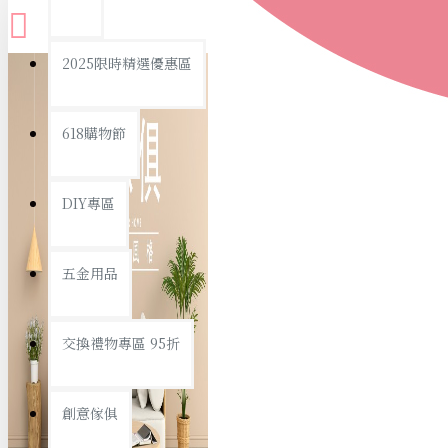
查看更多
2025限時精選優惠區
衛浴用品
618購物節
DIY專區
個人衛浴用品
五金用品
浴室用品/清潔
浴室置物/收納
交換禮物專區 95折
旅行/休閒
創意傢俱