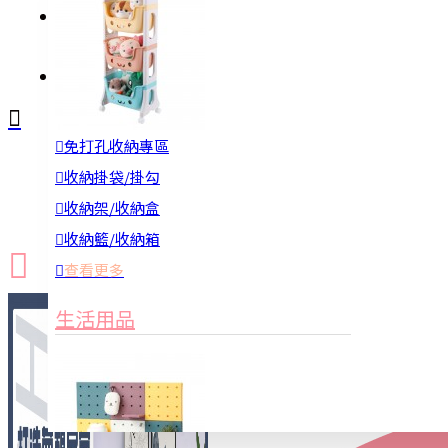
註冊
詢問
免打孔收納專區
新品上市
防颱備品
換季收納
收納掛袋/掛勾
收納架/收納盒
收納籃/收納箱
查看更多
生活用品