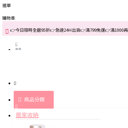
選單
購物車
👉今日限時全館95折👉急速24H出貨👉滿799免運👉滿1000再折
首頁
關於我們
購買教學與說明
商品分類
登入
居家收納