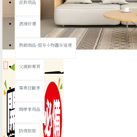
派對用品
桌子/椅子
置物架/收納櫃
浪漫好禮
其他
銅板精選
熱銷商品-超夯小物盡在這裡
父親節專頁
畢業狂歡季
9元專區
開學季用品
19元專區
29元專區
防疫旅遊
39元專區