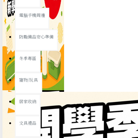
查看更多
電腦手機周邊
節慶熱賣
防颱備品安心準備
冬季專區
春節/新年
寵物/玩具
中秋節
兒童節
居家收納
情人節
查看更多
文具禮品