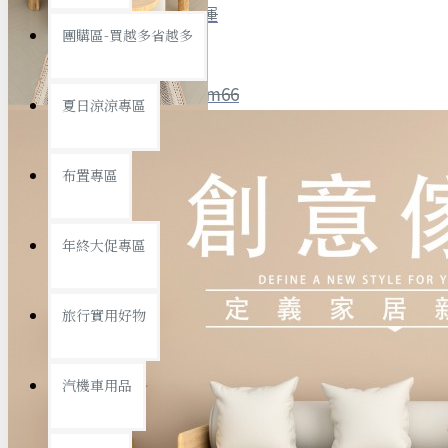
全館限時
滿799免運
團購區-買越多省越多
聯絡我們
ID : @ym66
夏日涼涼專區
旅行收納
旅行用品
優惠活動
最新活動
布置專區
汽機車用品
運動休閒
查看更多
年終大促專區
創意傢俱
旅行實用好物
汽機車用品