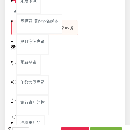
創意傢俱
48元
團購區-買越多省越多
銅板好物 平價精選
- 滿 5 件享 85 折
夏日涼涼專區
選擇顏色
布置專區
粉紅
米色
年終大促專區
藍色
旅行實用好物
綠色
汽機車用品
標籤：
水槽
過濾網
廚房
防堵塞
下水道
過濾器
排水
濾網