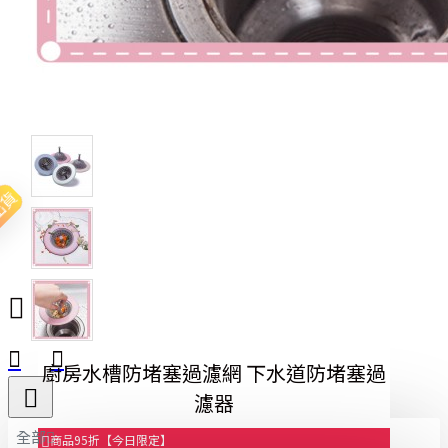
出貨
廚房水槽防堵塞過濾網 下水道防堵塞過
濾器
全部
商品95折【今日限定】