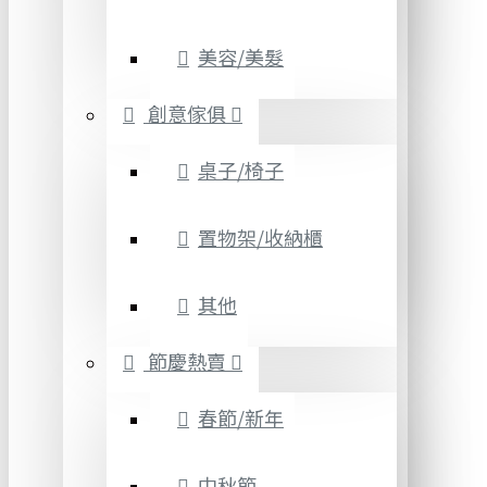
美容/美髮
創意傢俱
桌子/椅子
置物架/收納櫃
其他
節慶熱賣
春節/新年
中秋節