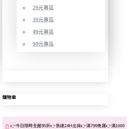
29元專區
39元專區
49元專區
99元專區
購物車
👉今日限時全館95折👉急速24H出貨👉滿799免運👉滿1000