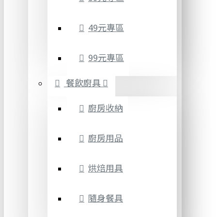
49元專區
99元專區
餐飲廚具
廚房收納
廚房用品
烘焙用具
隨身餐具