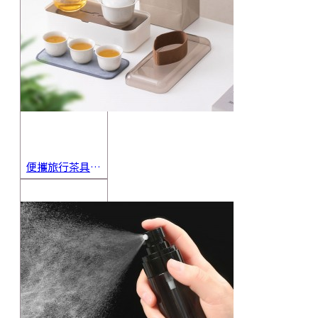
便攜旅行茶具組 茶杯 茶壺 陶瓷杯 泡茶組 茶具套裝 伴手禮 禮盒 禮品