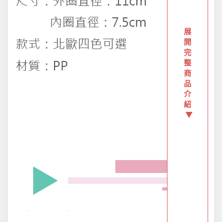
防疫旅遊
展
開
電腦手機周邊
完
整
商
防颱備品安心準備
品
介
紹
冬季專區
▼
寵物/玩具
居家收納
文具禮品