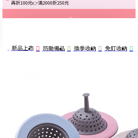
再折100元👉滿2000折250元
登入
註冊
新品上市
防颱備品
換季收納
免釘收納
詢問