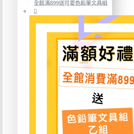
全館滿899送可愛色鉛筆文具組