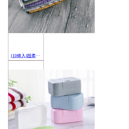
(10條入)超柔軟抹布 不沾油洗碗巾 多用途擦拭布