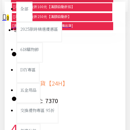
享滿1000元折100元【滿額自動折扣】
全部
享滿2000元折250元【滿額自動折】
0
贈品-滿899送色鉛筆文具組[隨機出貨]
2025限時精選優惠區
您的購物車內沒有商品！
618購物節
庫存:
DIY專區
快速出貨【24H】
五金用品
貨號:
7370
交換禮物專區 95折
46元