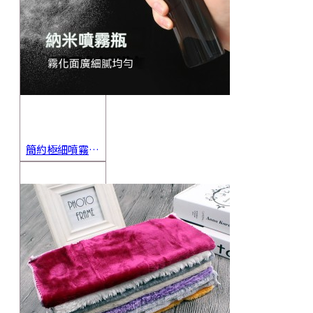
簡約極細噴霧瓶 旅行分裝瓶 保養品分裝 酒精噴霧瓶 小噴壺 香水瓶 隨身瓶