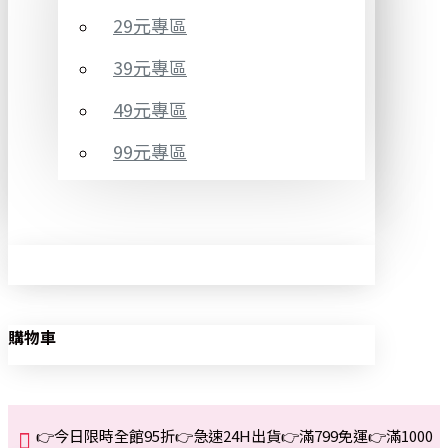
29元專區
39元專區
49元專區
99元專區
購物車
👉今日限時全館95折👉急速24H出貨👉滿799免運👉滿1000