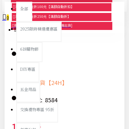
享滿1000元折100元【滿額自動折扣】
全部
享滿2000元折250元【滿額自動折】
0
贈品-滿899送色鉛筆文具組[隨機出貨]
2025限時精選優惠區
您的購物車內沒有商品！
618購物節
庫存:
DIY專區
快速出貨【24H】
五金用品
貨號:
8584
交換禮物專區 95折
116元