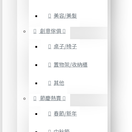
美容/美髮
創意傢俱
桌子/椅子
置物架/收納櫃
其他
節慶熱賣
春節/新年
中秋節