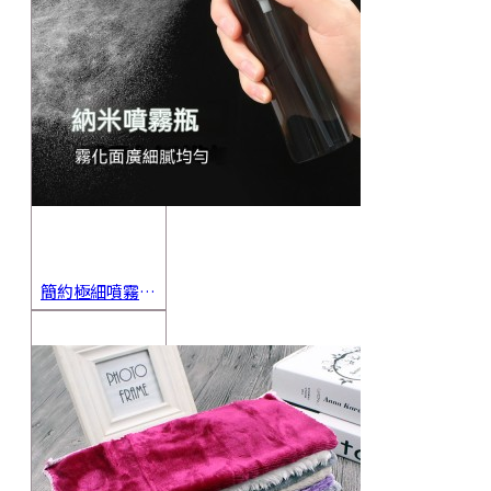
簡約極細噴霧瓶 旅行分裝瓶 保養品分裝 酒精噴霧瓶 小噴壺 香水瓶 隨身瓶