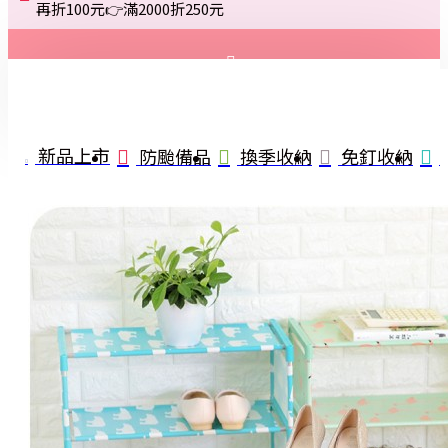
再折100元👉滿2000折250元
登入
註冊
新品上市
防颱備品
換季收納
免釘收納
詢問