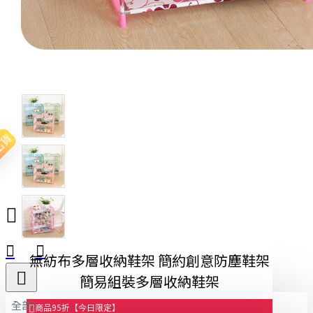
出貨
無紡布多層收納鞋架 簡約創意防塵鞋架
簡易組裝多層收納鞋架
全部
商品95折【今日限定】