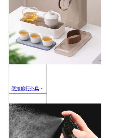
便攜旅行茶具組 茶杯 茶壺 陶瓷杯 泡茶組 茶具套裝 伴手禮 禮盒 禮品