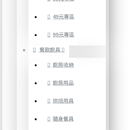
49元專區
99元專區
餐飲廚具
廚房收納
廚房用品
烘焙用具
隨身餐具