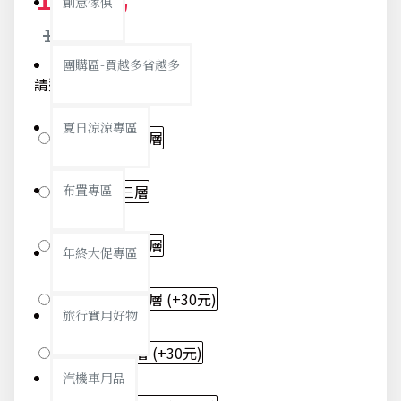
創意傢俱
123元
團購區-買越多省越多
請選擇款式
夏日涼涼專區
藍色北極熊-三層
綠色紅鶴-三層
布置專區
粉色北極熊-三層
年終大促專區
藍色北極熊-四層
(+30元)
旅行實用好物
綠色紅鶴-四層
(+30元)
汽機車用品