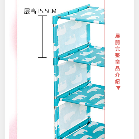
防疫旅遊
電腦手機周邊
展
開
防颱備品安心準備
完
整
商
品
冬季專區
介
紹
▼
寵物/玩具
居家收納
文具禮品