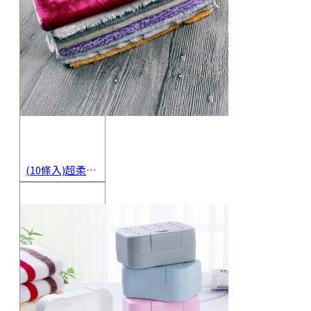
(10條入)超柔軟抹布 不沾油洗碗巾 多用途擦拭布