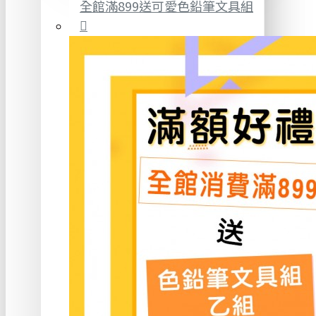
全館滿899送可愛色鉛筆文具組