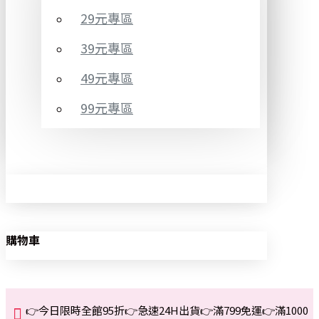
29元專區
39元專區
49元專區
99元專區
購物車
👉今日限時全館95折👉急速24H出貨👉滿799免運👉滿1000