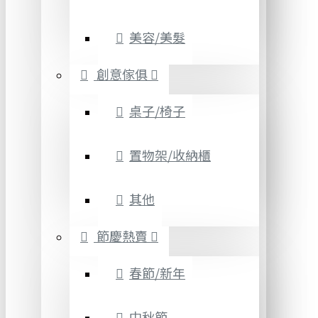
美容/美髮
創意傢俱
桌子/椅子
置物架/收納櫃
其他
節慶熱賣
春節/新年
中秋節