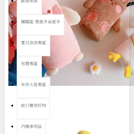
創意傢俱
團購區-買越多省越多
夏日涼涼專區
布置專區
年終大促專區
旅行實用好物
汽機車用品