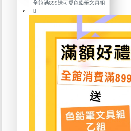
全館滿899送可愛色鉛筆文具組