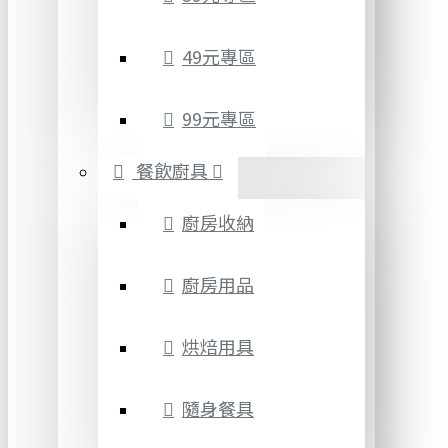
49元專區
99元專區
餐飲廚具
廚房收納
廚房用品
烘焙用具
隨身餐具