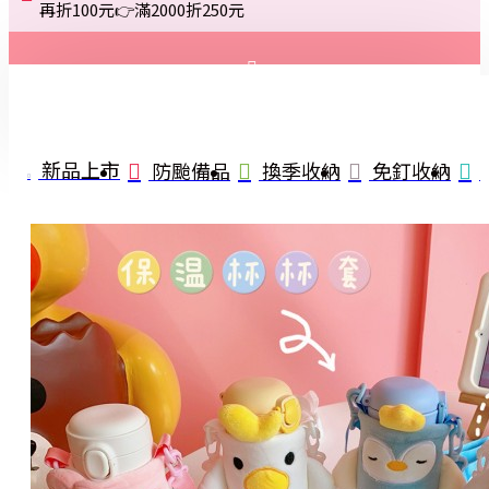
再折100元👉滿2000折250元
登入
註冊
新品上市
防颱備品
換季收納
免釘收納
詢問