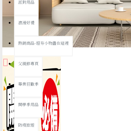
派對用品
桌子/椅子
置物架/收納櫃
浪漫好禮
其他
銅板精選
熱銷商品-超夯小物盡在這裡
父親節專頁
畢業狂歡季
9元專區
開學季用品
19元專區
29元專區
防疫旅遊
39元專區