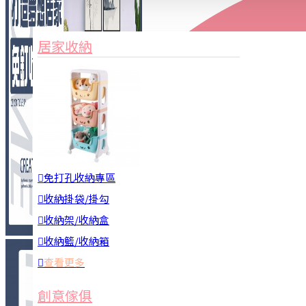
家俱&收納
3C周邊
居家收納
園藝用品
居家安全
居家清潔
查看更多
餐飲廚具
免打孔收納專區
收納掛袋/掛勾
收納架/收納盒
收納籃/收納箱
查看更多
廚房收納
創意傢俱