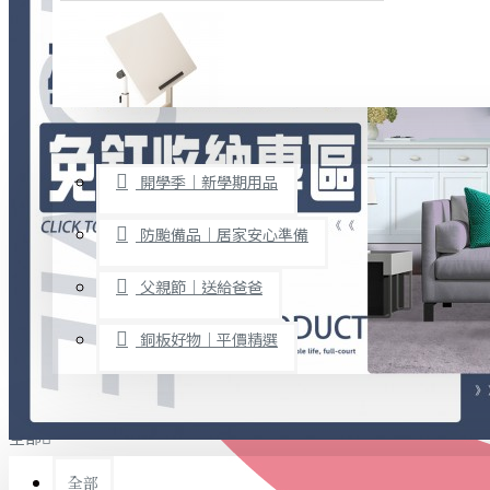
廚房用品
烘焙用具
隨身餐具
查看更多
限時促銷
文具禮品
開學季｜新學期用品
桌子/椅子
置物架/收納櫃
防颱備品｜居家安心準備
其他
父親節｜送給爸爸
免打孔收納專區
銅板好物｜平價精選
事務用品
手工DIY
全部
文具收納
書寫用品
全部