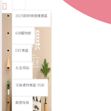
查看更多
2025限時精選優惠區
衛浴用品
618購物節
DIY專區
個人衛浴用品
五金用品
浴室用品/清潔
浴室置物/收納
交換禮物專區 95折
旅行/休閒
創意傢俱