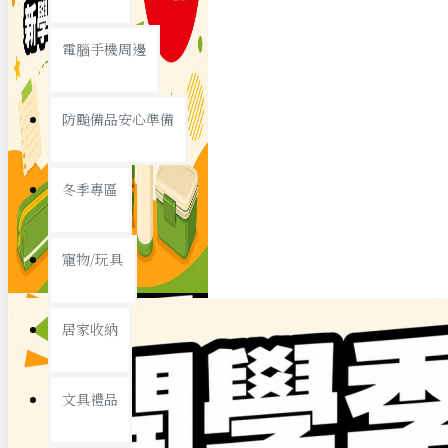
查看更多
電腦手機周邊
節慶熱賣
防颱備品安心準備
冬季專區
春節/新年
寵物/玩具
中秋節
兒童節
居家收納
情人節
查看更多
文具禮品