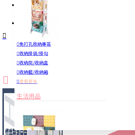
註冊
詢問
免打孔收納專區
新品上市
防颱備品
換季收納
收納掛袋/掛勾
收納架/收納盒
收納籃/收納箱
查看更多
生活用品