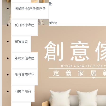
全館限時
滿799免運
團購區-買越多省越多
聯絡我們
ID : @ym66
夏日涼涼專區
旅行收納
旅行用品
優惠活動
最新活動
布置專區
汽機車用品
運動休閒
查看更多
年終大促專區
創意傢俱
旅行實用好物
汽機車用品