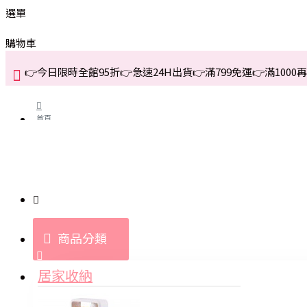
選單
購物車
👉今日限時全館95折👉急速24H出貨👉滿799免運👉滿1000再折
首頁
關於我們
購買教學與說明
商品分類
登入
居家收納