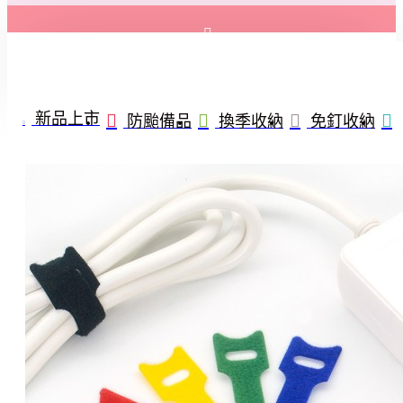
登入
註冊
新品上市
防颱備品
換季收納
免釘收納
詢問