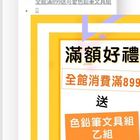
全館滿899送可愛色鉛筆文具組