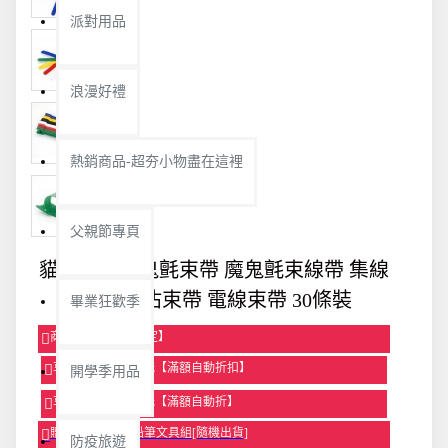
派對用品
浪漫好禮
熱銷商品-超夯小物盡在這裡
父親節專頁
貓頭造型魔鬼氈束帶 魔鬼氈束線帶 集線
器 魔鬼沾束帶 電線束帶 30條裝
畢業狂歡季
商品95折【今日限定】
享滿1000元折100元【滿額自動折扣】
開學季用品
享滿2000元折250元【滿額自動折】
贈品-滿899送色鉛筆文具組[隨機出貨]
防疫旅遊