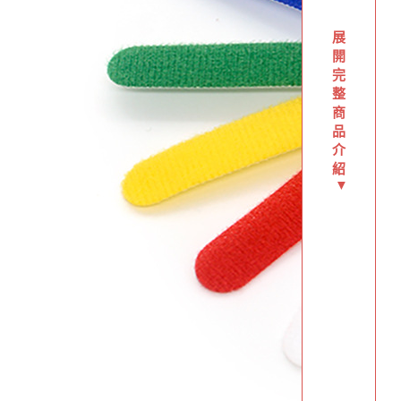
展
開
完
整
商
品
介
紹
▼