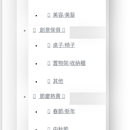
美容/美髮
創意傢俱
桌子/椅子
置物架/收納櫃
其他
節慶熱賣
春節/新年
中秋節