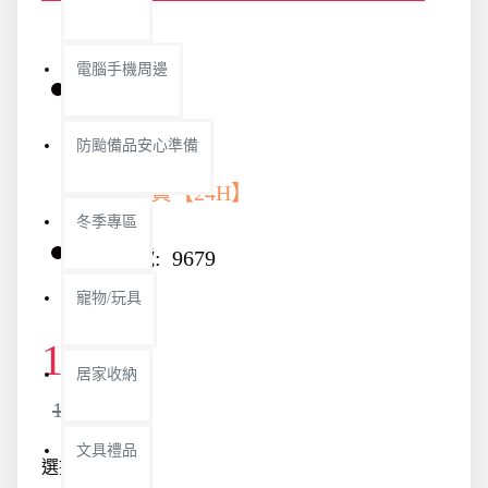
電腦手機周邊
庫存:
防颱備品安心準備
快速出貨【24H】
冬季專區
貨號:
9679
寵物/玩具
105元
居家收納
110元
文具禮品
選擇款示