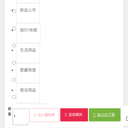
新品上市
藍色
紅色
旅行/休閒
黃色
生活用品
綠色
節慶熱賣
白色
衛浴用品
黑色
標
貓頭束
魔鬼氈
集
魔鬼沾
電線
束
貓頭造
線材
限時活動精選
籤：
線帶
束帶
線
束帶
束帶
線
型束帶
收納
直接購買
加LINE下單
加入購物車
器
帶