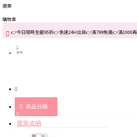
選單
購物車
👉今日限時全館95折👉急速24H出貨👉滿799免運👉滿1000再折
首頁
關於我們
購買教學與說明
商品分類
登入
居家收納