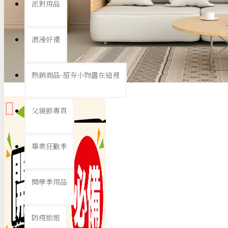
派對用品
桌子/椅子
置物架/收納櫃
浪漫好禮
其他
銅板精選
熱銷商品-超夯小物盡在這裡
父親節專頁
畢業狂歡季
9元專區
開學季用品
19元專區
29元專區
防疫旅遊
39元專區