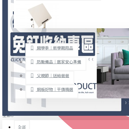
廚房用品
烘焙用具
隨身餐具
查看更多
限時促銷
文具禮品
開學季｜新學期用品
桌子/椅子
置物架/收納櫃
防颱備品｜居家安心準備
其他
父親節｜送給爸爸
免打孔收納專區
銅板好物｜平價精選
事務用品
手工DIY
全部
文具收納
書寫用品
全部