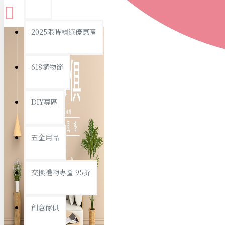
查看更多
2025限時精選優惠區
衛浴用品
618購物節
DIY專區
個人衛浴用品
五金用品
浴室用品/清潔
浴室置物/收納
交換禮物專區 95折
旅行/休閒
創意傢俱