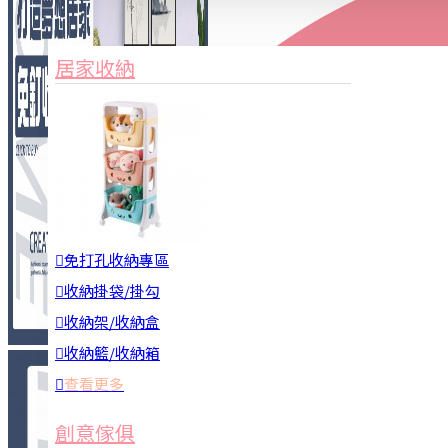
家俱&收納
3C周邊
居家收納
園藝用品
居家安全
居家清潔
查看更多
餐飲廚具
免打孔收納專區
收納掛袋/掛勾
收納架/收納盒
收納籃/收納箱
查看更多
廚房收納
創意傢俱