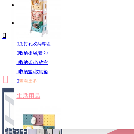
註冊
詢問
免打孔收納專區
新品上市
防颱備品
換季收納
收納掛袋/掛勾
收納架/收納盒
收納籃/收納箱
查看更多
生活用品