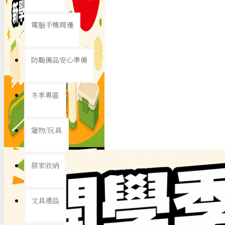
查看更多
電腦手機周邊
節慶熱賣
防颱備品安心準備
冬季專區
春節/新年
寵物/玩具
中秋節
兒童節
居家收納
情人節
查看更多
文具禮品