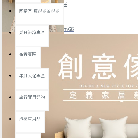
全館限時
滿799免運
團購區-買越多省越多
聯絡我們
ID : @ym66
夏日涼涼專區
旅行收納
旅行用品
優惠活動
最新活動
布置專區
汽機車用品
運動休閒
查看更多
年終大促專區
創意傢俱
旅行實用好物
汽機車用品