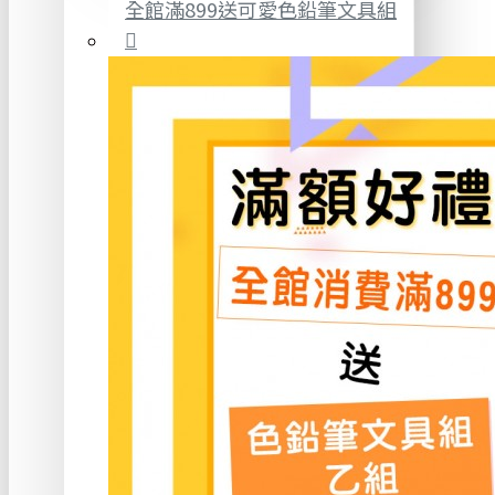
全館滿899送可愛色鉛筆文具組