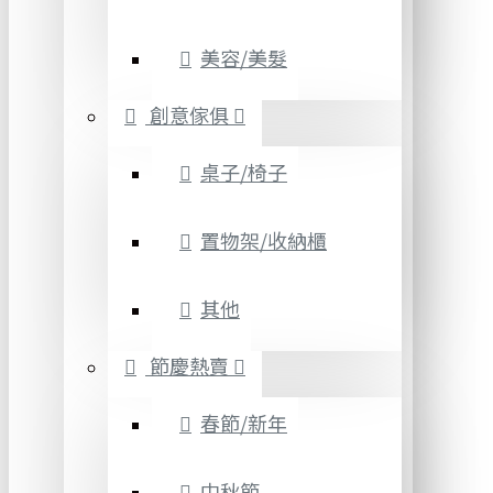
美容/美髮
創意傢俱
桌子/椅子
置物架/收納櫃
其他
節慶熱賣
春節/新年
中秋節