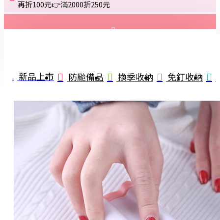
再折100元👉滿2000折250元
登入
註冊
新品上市
防颱備品
換季收納
免釘收納
詢問