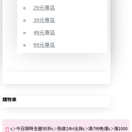
29元專區
39元專區
49元專區
99元專區
購物車
👉今日限時全館95折👉急速24H出貨👉滿799免運👉滿1000