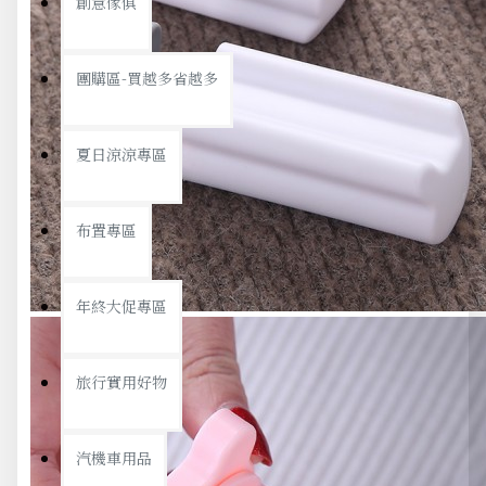
創意傢俱
團購區-買越多省越多
夏日涼涼專區
布置專區
年終大促專區
旅行實用好物
汽機車用品