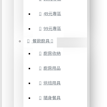
49元專區
99元專區
餐飲廚具
廚房收納
廚房用品
烘焙用具
隨身餐具