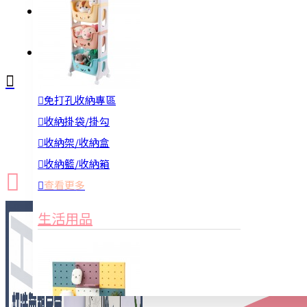
註冊
詢問
免打孔收納專區
新品上市
防颱備品
換季收納
收納掛袋/掛勾
收納架/收納盒
收納籃/收納箱
查看更多
生活用品