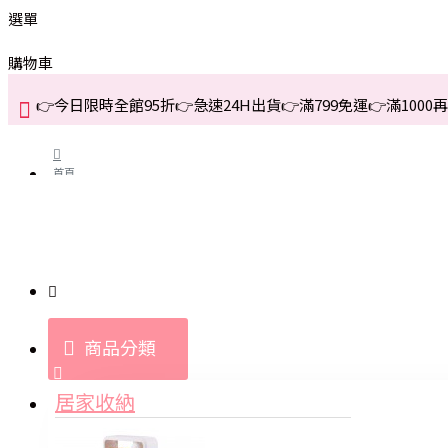
選單
購物車
👉今日限時全館95折👉急速24H出貨👉滿799免運👉滿1000再折
首頁
關於我們
購買教學與說明
商品分類
登入
居家收納