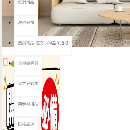
派對用品
桌子/椅子
置物架/收納櫃
浪漫好禮
其他
銅板精選
熱銷商品-超夯小物盡在這裡
父親節專頁
畢業狂歡季
9元專區
開學季用品
19元專區
29元專區
防疫旅遊
39元專區