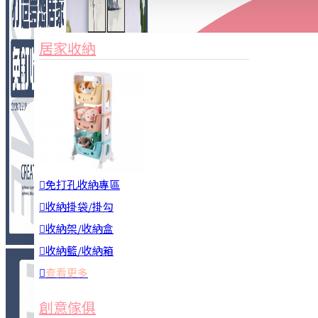
家俱&收納
3C周邊
居家收納
園藝用品
居家安全
居家清潔
查看更多
餐飲廚具
免打孔收納專區
收納掛袋/掛勾
收納架/收納盒
收納籃/收納箱
查看更多
廚房收納
創意傢俱