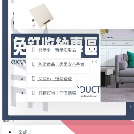
廚房用品
烘焙用具
隨身餐具
查看更多
限時促銷
文具禮品
開學季｜新學期用品
桌子/椅子
置物架/收納櫃
防颱備品｜居家安心準備
其他
父親節｜送給爸爸
免打孔收納專區
銅板好物｜平價精選
事務用品
手工DIY
全部
文具收納
書寫用品
全部