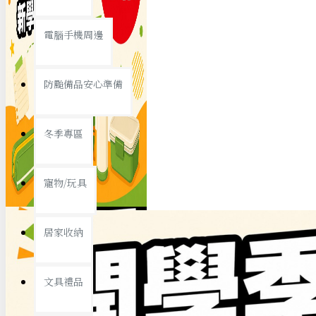
查看更多
電腦手機周邊
節慶熱賣
防颱備品安心準備
冬季專區
春節/新年
寵物/玩具
中秋節
兒童節
居家收納
情人節
查看更多
文具禮品