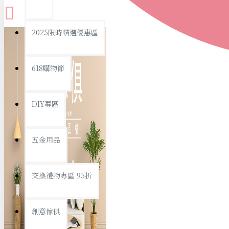
查看更多
2025限時精選優惠區
衛浴用品
618購物節
DIY專區
個人衛浴用品
五金用品
浴室用品/清潔
浴室置物/收納
交換禮物專區 95折
旅行/休閒
創意傢俱