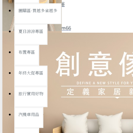
全館限時
滿799免運
團購區-買越多省越多
聯絡我們
ID : @ym66
夏日涼涼專區
旅行收納
旅行用品
優惠活動
最新活動
布置專區
汽機車用品
運動休閒
查看更多
年終大促專區
創意傢俱
旅行實用好物
汽機車用品