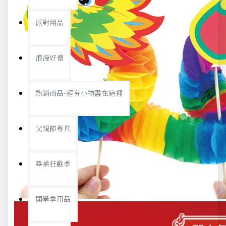
派對用品
浪漫好禮
熱銷商品-超夯小物盡在這裡
父親節專頁
畢業狂歡季
開學季用品