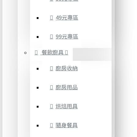
49元專區
99元專區
餐飲廚具
廚房收納
廚房用品
烘焙用具
隨身餐具