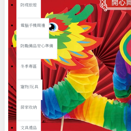
防疫旅遊
電腦手機周邊
防颱備品安心準備
冬季專區
寵物/玩具
居家收納
文具禮品