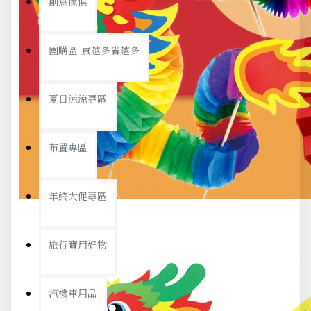
創意傢俱
團購區-買越多省越多
夏日涼涼專區
布置專區
年終大促專區
旅行實用好物
汽機車用品