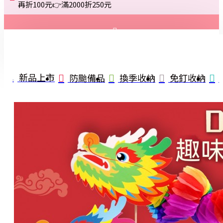
再折100元👉滿2000折250元
登入
註冊
新品上市
防颱備品
換季收納
免釘收納
詢問