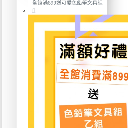
全館滿899送可愛色鉛筆文具組