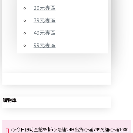
29元專區
39元專區
49元專區
99元專區
購物車
👉今日限時全館95折👉急速24H出貨👉滿799免運👉滿1000