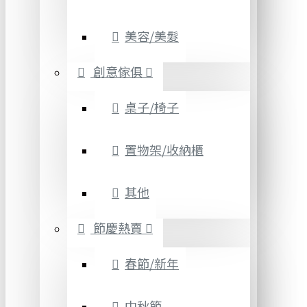
美容/美髮
創意傢俱
桌子/椅子
置物架/收納櫃
其他
節慶熱賣
春節/新年
中秋節