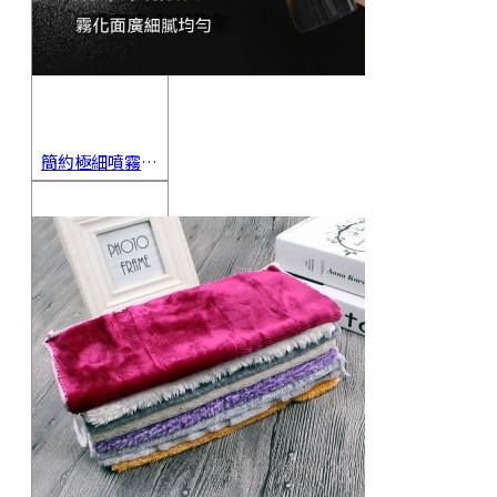
簡約極細噴霧瓶 旅行分裝瓶 保養品分裝 酒精噴霧瓶 小噴壺 香水瓶 隨身瓶