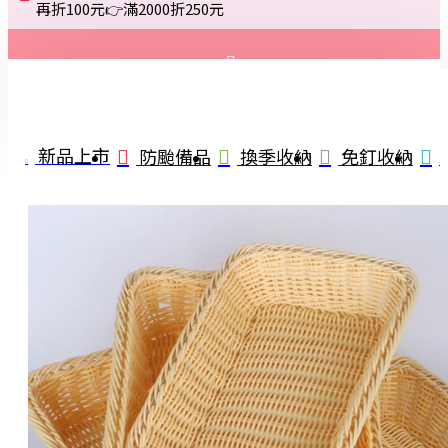
再折100元👉滿2000折250元
登入
註冊
新品上市
防颱備品
換季收納
免釘收納
詢問