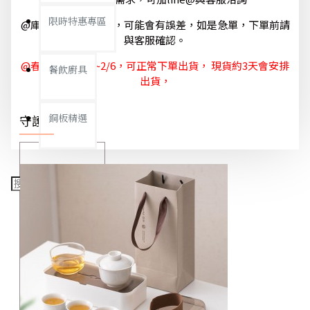
限時特惠專區
@庫存狀態隨時更新，可能會有誤差，如是急單，下單前請
與客服確認。
@春節休節 1/29~2/6，可正常下單出貨， 現貨約3天會安排
餐飲廚具
出貨，
銅板精選
守護你我