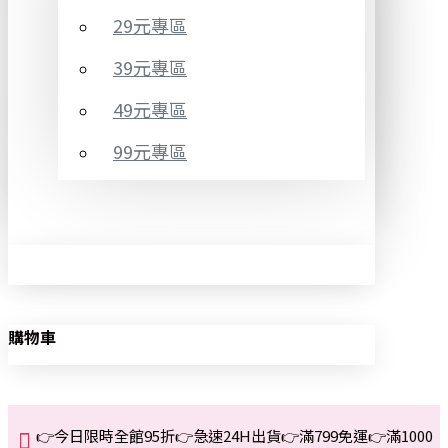
29元專區
39元專區
49元專區
99元專區
購物車
👉今日限時全館95折👉急速24H出貨👉滿799免運👉滿1000