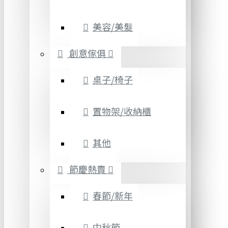
美容/美髮
創意傢俱
桌子/椅子
置物架/收納櫃
其他
節慶熱賣
春節/新年
中秋節