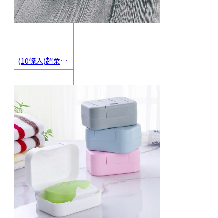
(10條入)超柔軟抹布 不沾油洗碗巾 多用途擦拭布