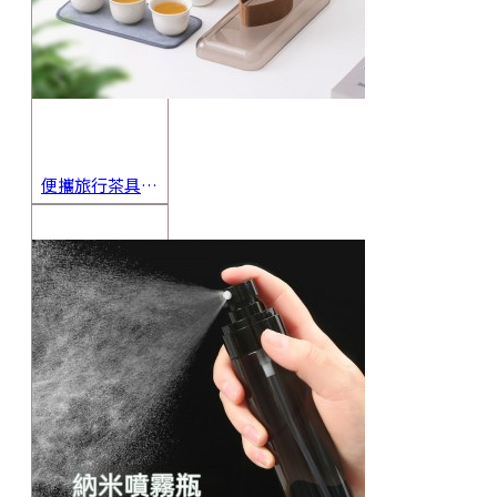
便攜旅行茶具組 茶杯 茶壺 陶瓷杯 泡茶組 茶具套裝 伴手禮 禮盒 禮品