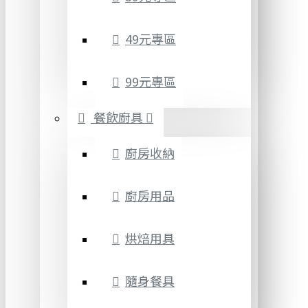
49元專區
99元專區
餐飲廚具
廚房收納
廚房用品
烘焙用具
隨身餐具