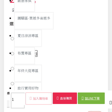
創意傢俱
213元
團購區-買越多省越多
選擇尺寸
夏日涼涼專區
特大
(+295元)
大
布置專區
(+180元)
中
(+77元)
年終大促專區
小
旅行實用好物
標籤：
麵包籃
仿藤編
水果籃
食品籃
長方形
竹籃
淺色
收納
直接購買
加LINE下單
加入購物車
商品詳情
配送時間
汽機車用品