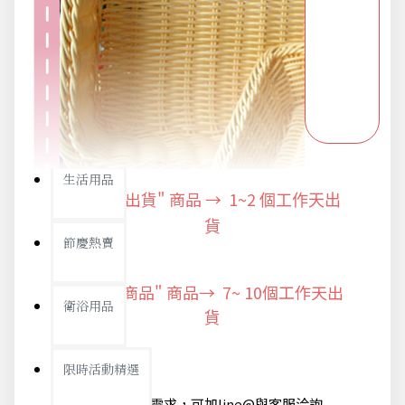
新品上市
旅行/休閒
生活用品
"快速出貨" 商品 → 1~2
個工作天出
貨
節慶熱賣
"預購商品" 商品→ 7~ 10個工作天出
衛浴用品
貨
限時活動精選
@如有急單需求，可加line@與客服洽詢