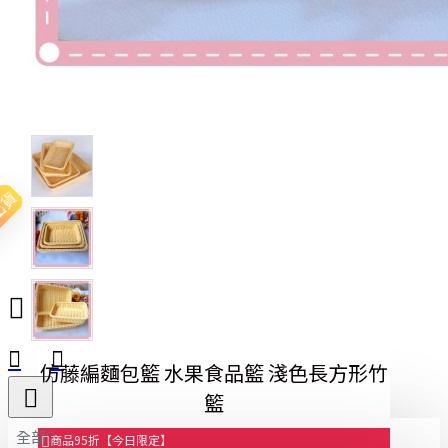
出貨
仿藤編麵包籃 水果食品籃 淺色長方形竹
籃
全部
商品95折【今日限定】