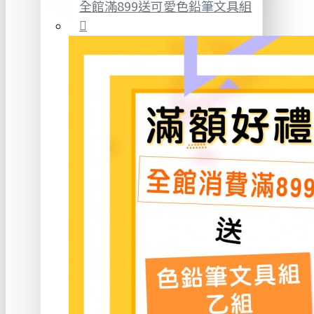
全館滿899送可愛色鉛筆文具組