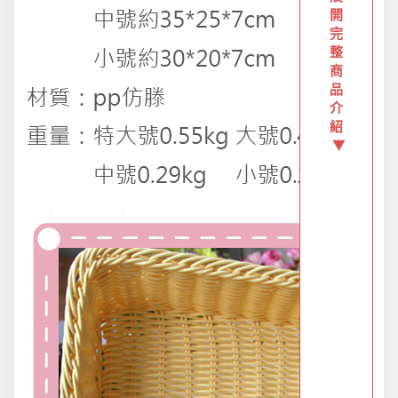
防疫旅遊
開
完
整
商
電腦手機周邊
品
介
紹
防颱備品安心準備
▼
冬季專區
寵物/玩具
居家收納
文具禮品