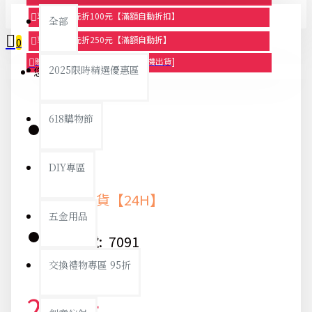
享滿1000元折100元【滿額自動折扣】
全部
享滿2000元折250元【滿額自動折】
0
贈品-滿899送色鉛筆文具組[隨機出貨]
2025限時精選優惠區
您的購物車內沒有商品！
618購物節
庫存:
DIY專區
快速出貨【24H】
五金用品
貨號:
7091
交換禮物專區 95折
202元