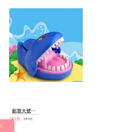
創意大號鯊魚咬手玩具 桌面大鯊魚整人玩具 桌遊
141元
149元