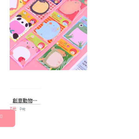
創意動物造型便利貼 N次貼 留言貼 記事貼 青蛙 熊貓 大象 文具 便簽
7元
7元