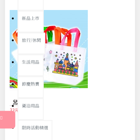
新品上市
旅行/休閒
生活用品
節慶熱賣
兒童美勞課DIY材料包 手繪著色塗鴉包 手提帆布環保袋
衛浴用品
33元
35元
限時活動精選