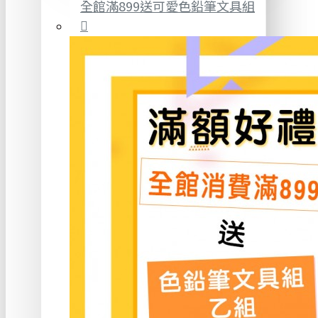
全館滿899送可愛色鉛筆文具組