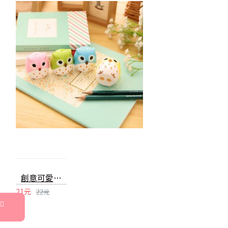
創意可愛貓頭鷹造型削筆器 萌萌削鉛筆器 捲筆刀
21元
22元