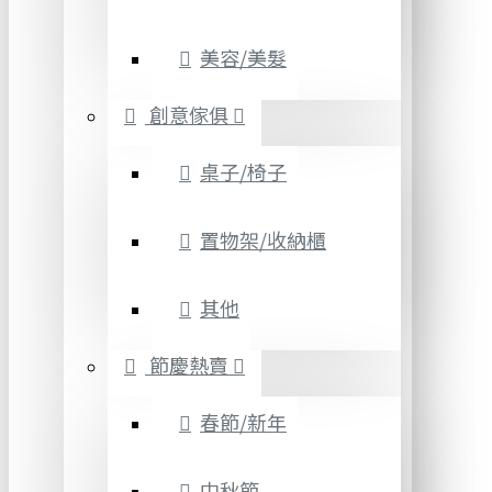
美容/美髮
創意傢俱
桌子/椅子
置物架/收納櫃
其他
節慶熱賣
春節/新年
中秋節