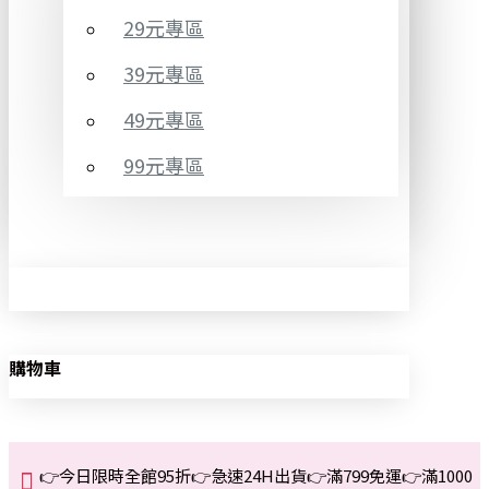
29元專區
39元專區
49元專區
99元專區
購物車
👉今日限時全館95折👉急速24H出貨👉滿799免運👉滿1000