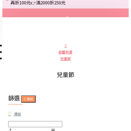
再折100元👉滿2000折250元
登入
註冊
節慶熱賣
兒童節
詢問
兒童節
篩選
清除
價錢
元