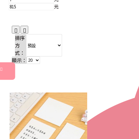
元
排序
方
式：
顯示：