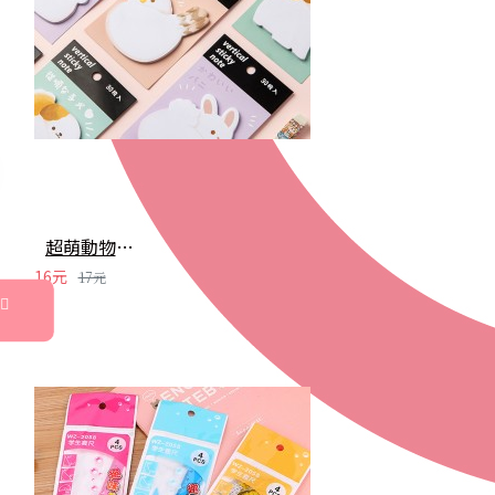
超萌動物屁屁系列N次貼 留言貼 便利貼 文具 加厚造型便簽
16元
17元