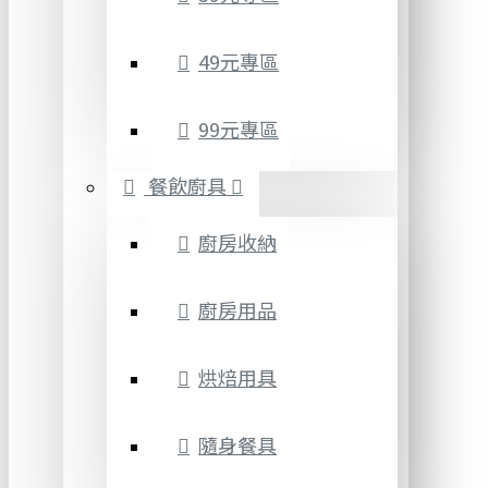
49元專區
99元專區
餐飲廚具
廚房收納
廚房用品
烘焙用具
隨身餐具