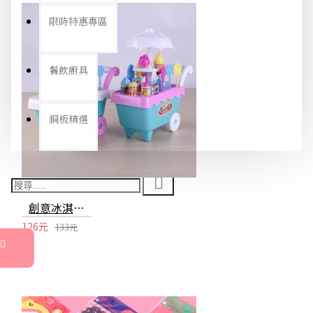
限時特惠專區
餐飲廚具
銅板精選
創意冰淇淋手推車玩具 家家酒仿真糖果手推車 女孩玩具
126元
133元