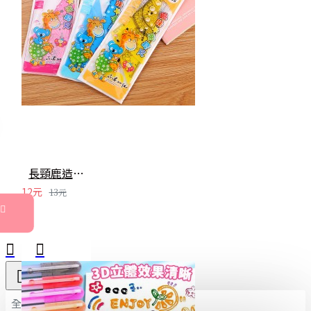
長頸鹿造型4件套尺 文具禮品 三角尺 量角器 直尺 繪圖 學生用品
12元
13元
全部