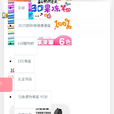
全部
0
2025限時精選優惠區
您的購物車內沒有商品！
618購物節
DIY專區
3D立體果凍筆 螢光筆 彩繪筆 立體筆 3D筆 塗鴉 手帳 標記 學生文具
115元
121元
五金用品
交換禮物專區 95折