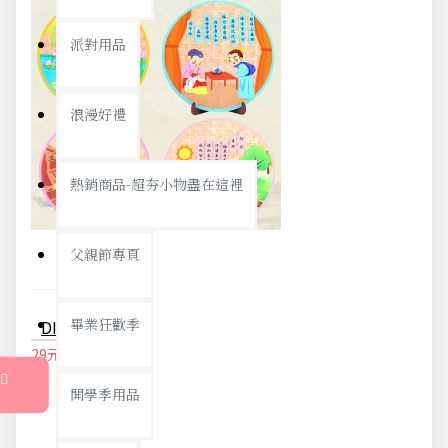
派對用品
浪漫好禮
熱銷商品-超夯小物盡在這裡
父親節專頁
畢業狂歡季
DIY圓盤貼畫 創意唐詩手工黏貼畫 DIY貼畫材料包
29元
30元
開學季用品