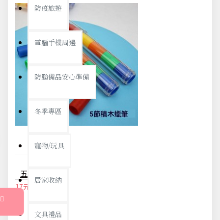
防疫旅遊
電腦手機周邊
防颱備品安心準備
冬季專區
寵物/玩具
五色筆 拼接蠟筆 創意塗鴉彩繪蠟筆 美術蠟筆
居家收納
17元
18元
文具禮品