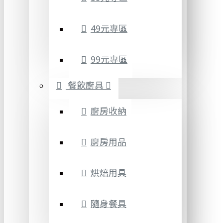
49元專區
99元專區
餐飲廚具
廚房收納
廚房用品
烘焙用具
隨身餐具