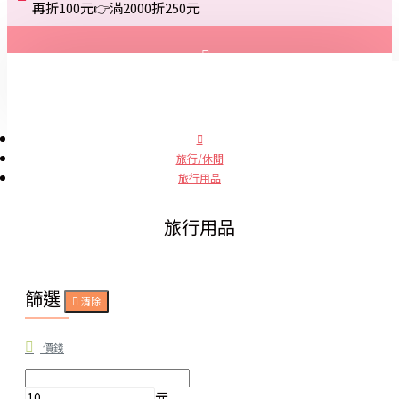
再折100元👉滿2000折250元
登入
註冊
旅行/休閒
旅行用品
詢問
旅行用品
篩選
清除
價錢
元