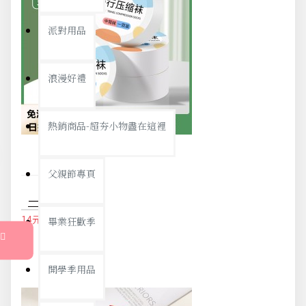
派對用品
浪漫好禮
熱銷商品-超夯小物盡在這裡
父親節專頁
一次性免洗襪子 襪子 免洗襪子 拋棄式襪子 壓縮襪 出差 旅行 男女通用
14元
15元
畢業狂歡季
開學季用品