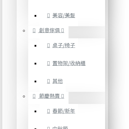
美容/美髮
創意傢俱
桌子/椅子
置物架/收納櫃
其他
節慶熱賣
春節/新年
中秋節