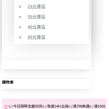
29元專區
39元專區
49元專區
99元專區
購物車
👉今日限時全館95折👉急速24H出貨👉滿799免運👉滿1000