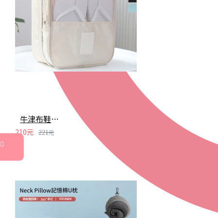
牛津布鞋子收納袋 旅行必備斜紋球鞋收納包 外出鞋袋
210元
221元