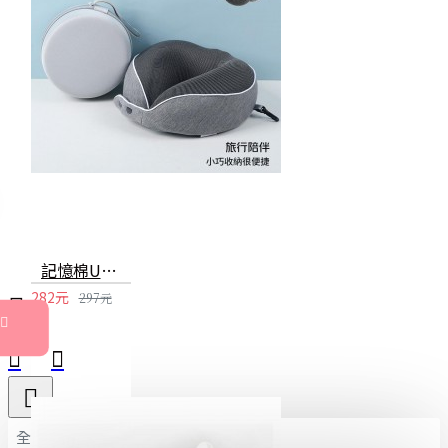
記憶棉U型枕 頸枕 飛機枕 護頸枕 U型枕 午睡枕 記憶枕 可收納 旅行 辦公
282元
297元
全部