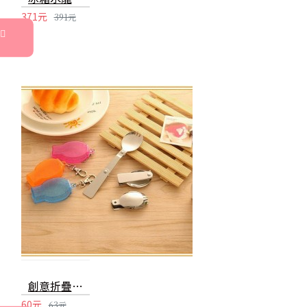
371元
391元
創意折疊餐具湯匙 304不銹鋼折疊勺叉 方便攜帶餐具組
60元
63元