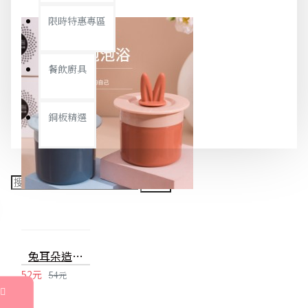
限時特惠專區
餐飲廚具
銅板精選
兔耳朵造型起泡器 手動按壓起泡器 洗臉神器 旅行必備起泡器 泡泡製造器
52元
54元