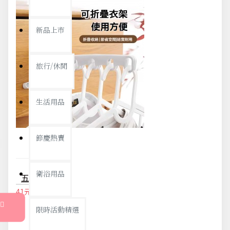
新品上市
旅行/休閒
生活用品
節慶熱賣
衛浴用品
五孔摺疊晾衣架 掛衣架 旅行曬衣架 摺疊曬衣架 門窗衣架 掛勾 宿舍衣架
41元
43元
限時活動精選