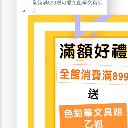
全館滿899送可愛色鉛筆文具組