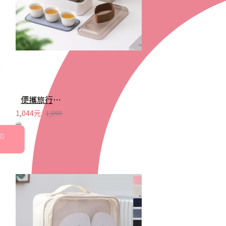
便攜旅行茶具組 茶杯 茶壺 陶瓷杯 泡茶組 茶具套裝 伴手禮 禮盒 禮品
1,044元
1,099
元