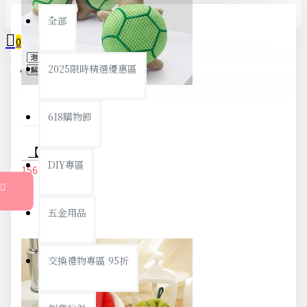
全部
0
2025限時精選優惠區
您的購物車內沒有商品！
618購物節
【溫和材質】烏龜造型沐浴球 - 不傷膚可愛柔軟洗澡巾
DIY專區
156元
164元
五金用品
交換禮物專區 95折