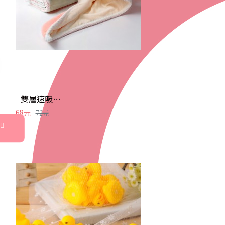
雙層速吸乾髮帽 加厚毛巾 擦頭巾 浴帽 快速吸水
68元
72元