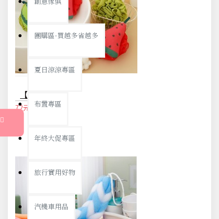
創意傢俱
團購區-買越多省越多
夏日涼涼專區
【西瓜造型】二合一搓澡沐浴球 - 柔軟起泡洗澡清潔巾
布置專區
72元
76元
年終大促專區
旅行實用好物
汽機車用品