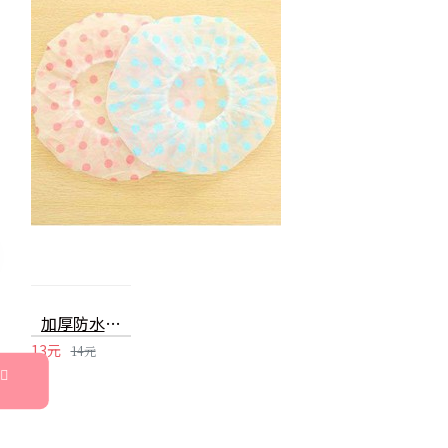
加厚防水浴帽 廚房防油煙 洗澡沐浴化妝必備
13元
14元