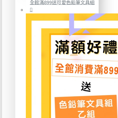
全館滿899送可愛色鉛筆文具組