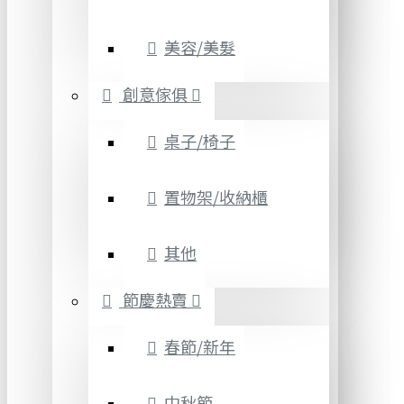
美容/美髮
創意傢俱
桌子/椅子
置物架/收納櫃
其他
節慶熱賣
春節/新年
中秋節