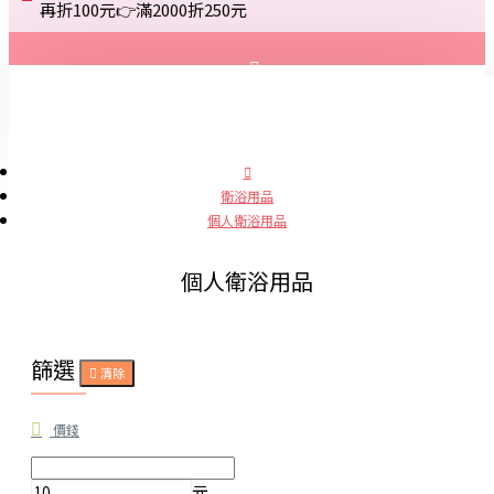
再折100元👉滿2000折250元
登入
註冊
衛浴用品
個人衛浴用品
詢問
個人衛浴用品
篩選
清除
價錢
元