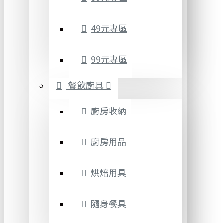
49元專區
99元專區
餐飲廚具
廚房收納
廚房用品
烘焙用具
隨身餐具