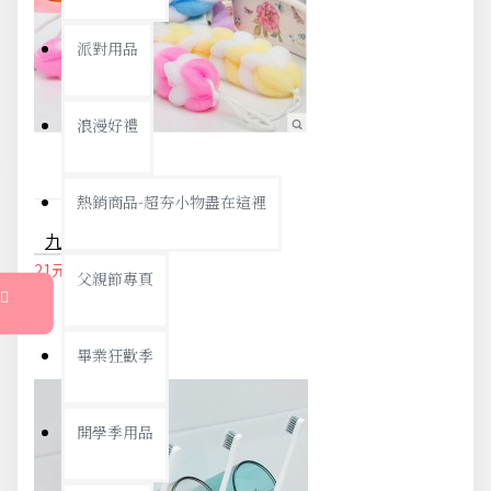
派對用品
浪漫好禮
熱銷商品-超夯小物盡在這裡
九節可彎折沐浴搓背條 柔軟沐浴搓背器 浴室搓澡按摩工具
21元
22元
父親節專頁
畢業狂歡季
開學季用品