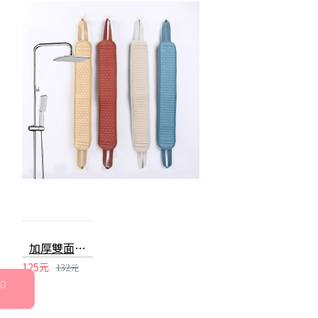
加厚雙面搓背巾 洗澡沐浴條 長條搓澡巾
125元
132元