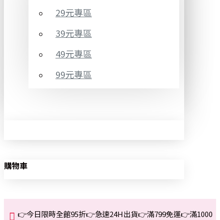
29元專區
39元專區
49元專區
99元專區
購物車
👉今日限時全館95折👉急速24H出貨👉滿799免運👉滿1000