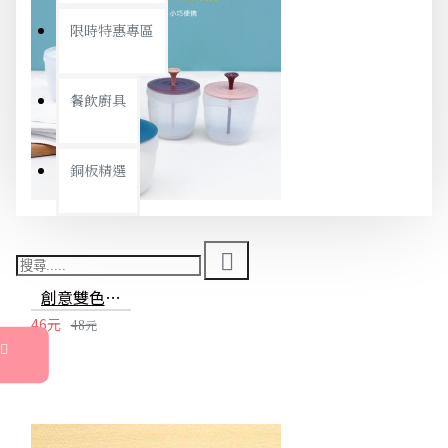
限時特惠專區
餐飲廚具
銅板精選
創意雙色洗面乳起泡器 手動按壓慕思瓶 泡泡製造器 洗臉神器
46元
48元