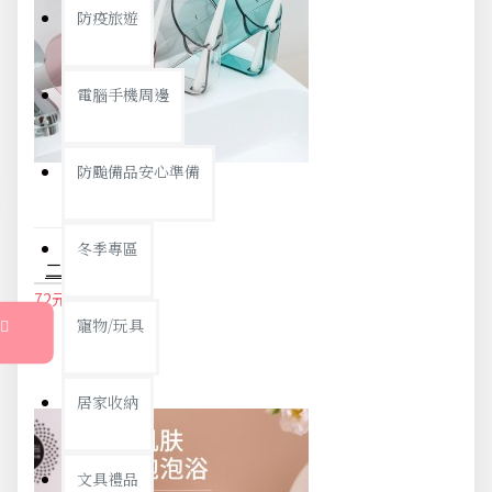
防疫旅遊
電腦手機周邊
防颱備品安心準備
冬季專區
二合一創意漱口杯 簡約透明瀝水漱口杯 創意情侶洗漱杯 刷牙杯
72元
75元
寵物/玩具
居家收納
文具禮品