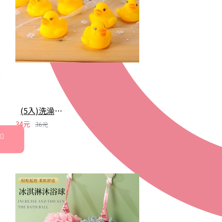
(5入)洗澡戲水黃色小鴨 幼兒早教益智玩具 發聲玩具
34元
36元