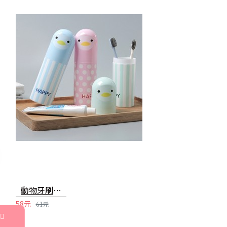
動物牙刷收納杯 旅游洗漱收納盒 漱口杯 牙刷盒
58元
61元