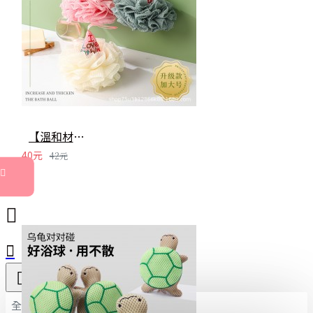
【溫和材質】冰淇淋造型沐浴球 - 不傷膚可愛柔軟洗澡巾
40元
42元
全部