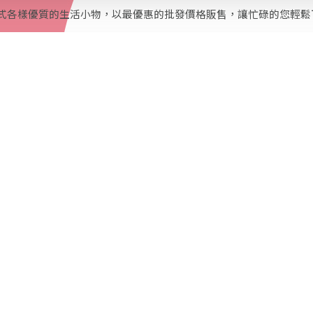
式各樣優質的生活小物，以最優惠的批發價格販售，讓忙碌的您輕鬆
位消費者帶來豐富的優質商品、平實價格、誠信可靠、快速寄送、貼