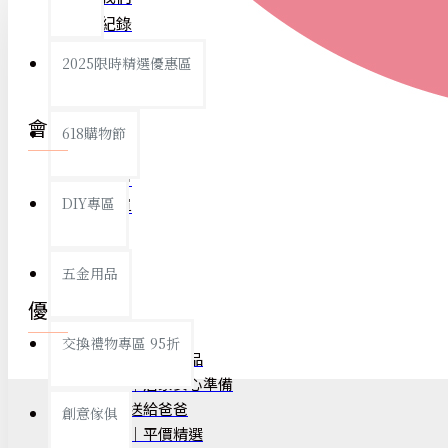
查看更多
瀏覽紀錄
2025限時精選優惠區
衛浴用品
會員服務
618購物節
我的帳戶
DIY專區
我的訂單
個人衛浴用品
五金用品
浴室用品/清潔
優惠訊息
浴室置物/收納
交換禮物專區 95折
開學季｜新學期用品
旅行/休閒
防颱備品｜居家安心準備
父親節｜送給爸爸
創意傢俱
銅板好物｜平價精選