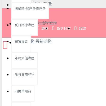
全館限時
滿799免運
團購區-買越多省越多
聯絡我們
ID : @ym66
夏日涼涼專區
旅行收納
刷卡
轉帳
貨到付款
超取
旅行用品
優惠活動
最新活動
布置專區
汽機車用品
運動休閒
查看更多
年終大促專區
創意傢俱
旅行實用好物
汽機車用品