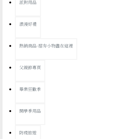
派對用品
桌子/椅子
置物架/收納櫃
浪漫好禮
其他
銅板精選
熱銷商品-超夯小物盡在這裡
父親節專頁
畢業狂歡季
9元專區
開學季用品
19元專區
29元專區
防疫旅遊
39元專區