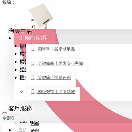
統編
：42762120
廚房用品
烘焙用具
隨身餐具
昀美生活
查看更多
限時促銷
文具禮品
關於我們
開學季｜新學期用品
桌子/椅子
購物須知
購買教學與說明
置物架/收納櫃
防颱備品｜居家安心準備
退換貨條款
其他
隱私權聲明
父親節｜送給爸爸
免打孔收納專區
銅板好物｜平價精選
事務用品
客戶服務
手工DIY
全部
文具收納
網站地圖
書寫用品
全部
聯絡我們