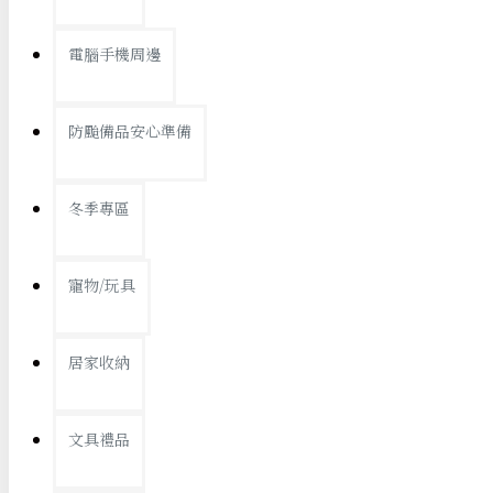
查看更多
電腦手機周邊
節慶熱賣
防颱備品安心準備
冬季專區
春節/新年
寵物/玩具
中秋節
兒童節
居家收納
情人節
查看更多
文具禮品