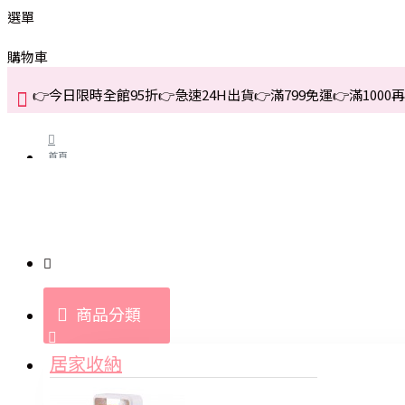
選單
購物車
👉今日限時全館95折👉急速24H出貨👉滿799免運👉滿1000再折
首頁
關於我們
購買教學與說明
商品分類
登入
居家收納