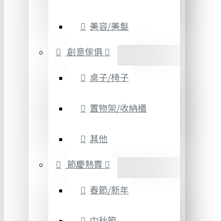
美容/美髮
創意傢俱
桌子/椅子
置物架/收納櫃
其他
節慶熱賣
春節/新年
中秋節