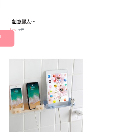
創意懶人手機支架 指環手機架 手指支架 輔助支架 追劇神器
7元
7元