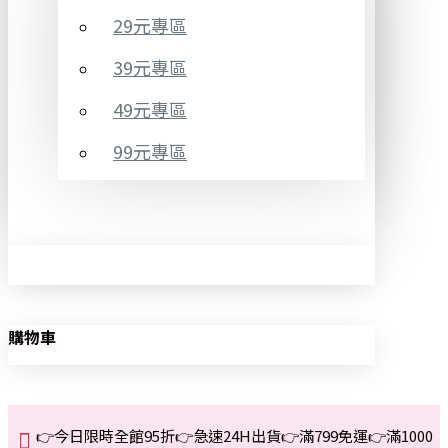
29元專區
39元專區
49元專區
99元專區
購物車
👉今日限時全館95折👉急速24H出貨👉滿799免運👉滿1000