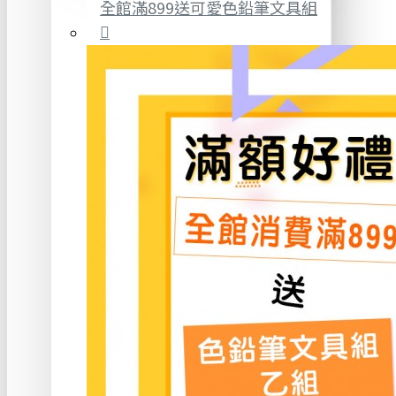
全館滿899送可愛色鉛筆文具組