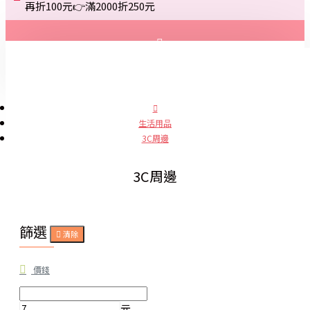
再折100元👉滿2000折250元
登入
註冊
生活用品
3C周邊
詢問
3C周邊
篩選
清除
價錢
元