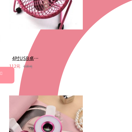
4吋USB桌面風扇 低噪音風力強 鋁葉風扇
112元
118元