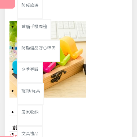
防疫旅遊
電腦手機周邊
防颱備品安心準備
冬季專區
寵物/玩具
居家收納
創意可愛大象手機支架 手機底座 手機座 可愛婚禮小物批發最佳選擇
文具禮品
12元
13元