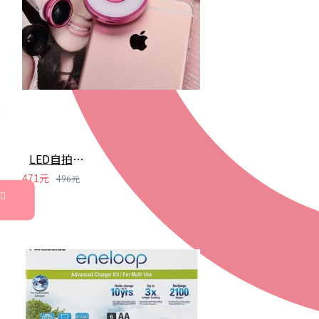
LED自拍補光燈 外置通用廣角微距魚眼特效自拍神器 美顏鏡頭
471元
496元