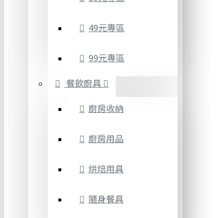
49元專區
99元專區
餐飲廚具
廚房收納
廚房用品
烘焙用具
隨身餐具