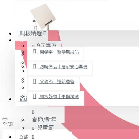
廚房用品
6月新品
7月新品
烘焙用具
8月新品
隨身餐具
銅板精選
查看更多
限時促銷
9元專區
文具禮品
開學季｜新學期用品
19元專區
桌子/椅子
29元專區
置物架/收納櫃
防颱備品｜居家安心準備
39元專區
其他
49元專區
父親節｜送給爸爸
99元專區
免打孔收納專區
銅板好物｜平價精選
節慶熱賣
事務用品
手工DIY
春節/新年
全部
文具收納
兒童節
書寫用品
全部