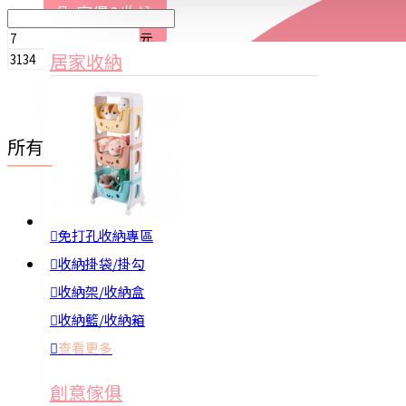
家俱&收納
元
3C周邊
居家收納
元
園藝用品
居家安全
居家清潔
所有分類
查看更多
餐飲廚具
繽紛派對專區-Party 由你來創造
免打孔收納專區
新品上市
收納掛袋/掛勾
收納架/收納盒
10月新品
收納籃/收納箱
11月新品
12月新品
查看更多
1月新品
廚房收納
創意傢俱
5月新品