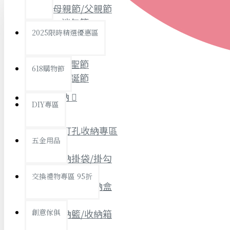
母親節/父親節
查看更多
端午節
2025限時精選優惠區
衛浴用品
情人節
中秋節
萬聖節
618購物節
聖誕節
居家收納
DIY專區
免打孔收納專區
個人衛浴用品
五金用品
浴室用品/清潔
收納掛袋/掛勾
浴室置物/收納
交換禮物專區 95折
收納架/收納盒
旅行/休閒
創意傢俱
收納籃/收納箱