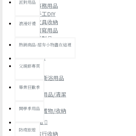
派對用品
事務用品
桌子/椅子
手工DIY
置物架/收納櫃
文具收納
浪漫好禮
其他
書寫用品
紙製品
銅板精選
熱銷商品-超夯小物盡在這裡
禮品
衛浴用品
父親節專頁
個人衛浴用品
畢業狂歡季
浴室用品/清潔
9元專區
開學季用品
浴室置物/收納
19元專區
旅行/休閒
29元專區
防疫旅遊
39元專區
旅行收納