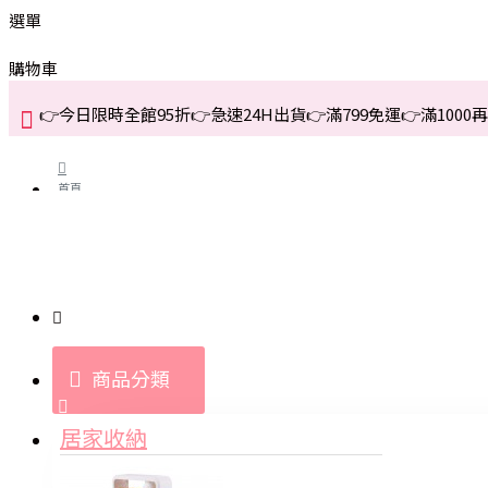
選單
購物車
👉今日限時全館95折👉急速24H出貨👉滿799免運👉滿1000再折
首頁
關於我們
購買教學與說明
商品分類
登入
居家收納