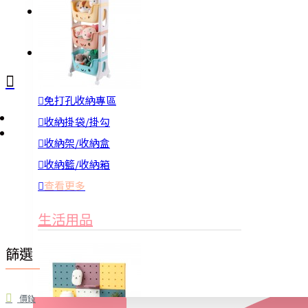
註冊
詢問
免打孔收納專區
收納掛袋/掛勾
收納架/收納盒
收納籃/收納箱
查看更多
生活用品
篩選
清除
價錢