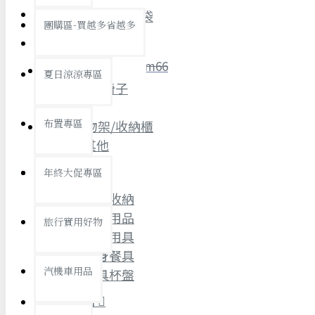
全館限時
滿799免運
收納袋/手提袋
團購區-買越多省越多
創意傢俱
聯絡我們
ID : @ym66
夏日涼涼專區
旅行收納
桌子/椅子
旅行用品
優惠活動
最新活動
布置專區
置物架/收納櫃
汽機車用品
其他
運動休閒
餐飲廚具
查看更多
年終大促專區
廚房收納
創意傢俱
廚房用品
旅行實用好物
烘焙用具
隨身餐具
汽機車用品
餐具杯盤
文具禮品