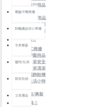
查看更多
旅行用品
電腦手機周邊
節慶熱賣
汽機車用品
運動休閒
防颱備品安心準備
隨身小物
生活用品
冬季專區
3C周邊
園藝用品
春節/新年
居家安全
寵物/玩具
居家清潔
中秋節
服飾鞋襪
兒童節
居家收納
生活小物
情人節
查看更多
美容/美髮
文具禮品
寵物/玩具