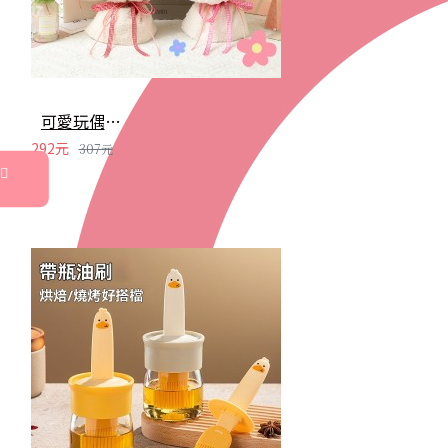
可愛玩偶創意花束 玫瑰花 賀卡 七夕 情人節 花束 畢業季 母親節 婚禮
292元
307元