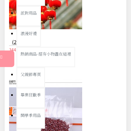
派對用品
浪漫好禮
(2包入)植絨小燈籠 喜慶小紅燈籠 春節新年用品節日裝飾品 布置品
344元
362元
熱銷商品-超夯小物盡在這裡
父親節專頁
畢業狂歡季
開學季用品