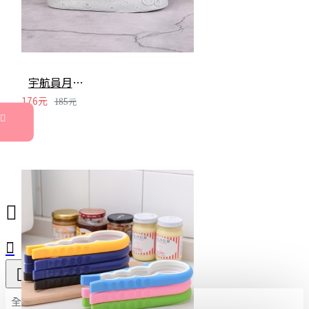
宇航員月球小夜燈 床頭燈 太空人 月球燈 造型夜燈 交換禮物 中秋節
176元
185元
全部