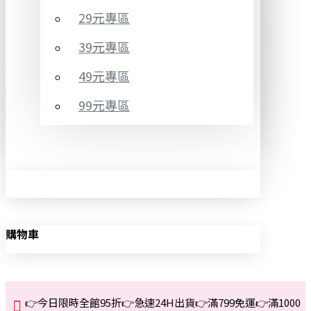
29元專區
39元專區
49元專區
99元專區
購物車
👉今日限時全館95折👉急速24H出貨👉滿799免運👉滿1000