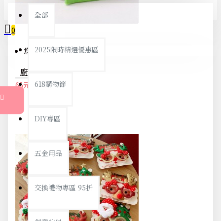
全部
0
2025限時精選優惠區
您的購物車內沒有商品！
廚房必備防滑四合一開罐器 罐頭開罐器開瓶器
618購物節
65元
68元
DIY專區
五金用品
交換禮物專區 95折