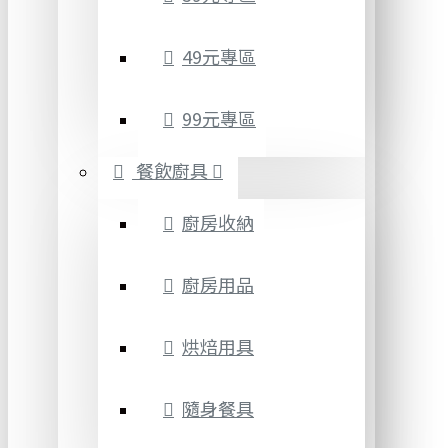
49元專區
99元專區
餐飲廚具
廚房收納
廚房用品
烘焙用具
隨身餐具