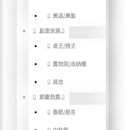
美容/美髮
創意傢俱
桌子/椅子
置物架/收納櫃
其他
節慶熱賣
春節/新年
中秋節