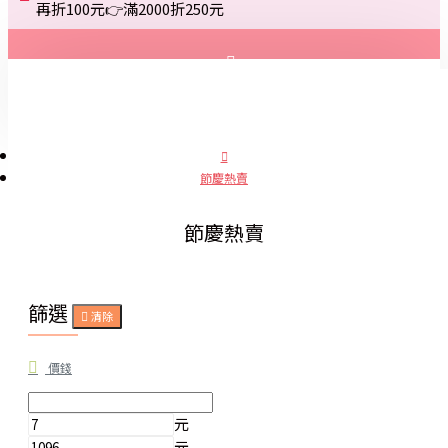
再折100元👉滿2000折250元
登入
註冊
節慶熱賣
詢問
節慶熱賣
篩選
清除
價錢
元
元