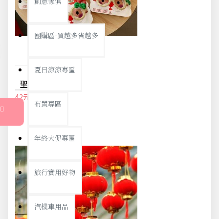
創意傢俱
團購區-買越多省越多
夏日涼涼專區
聖誕創意造型眼鏡 裝飾眼鏡 聖盼派對 麋鹿 搞怪眼鏡 聖誕夜 聖誕老人
42元
44元
布置專區
年終大促專區
旅行實用好物
汽機車用品