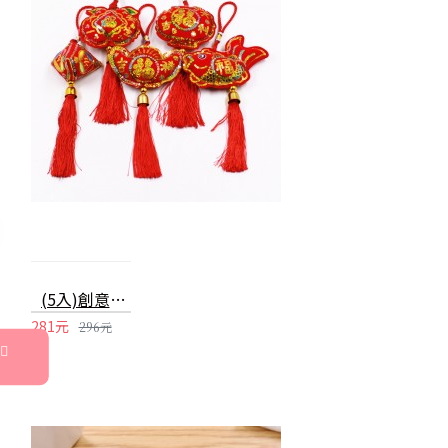
(5入)創意亮片造型福氣吊飾 春節喜慶掛飾 金元寶 平安袋 蘋果 魚 裝飾品
281元
296元