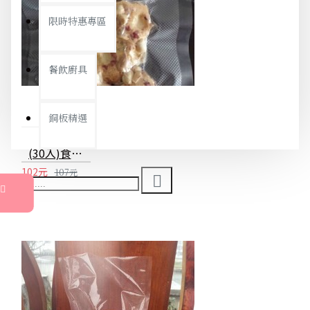
限時特惠專區
餐飲廚具
銅板精選
(30入)食品真空包裝袋 食品級家用保鮮袋 無毒單面紋路真空袋 真空封口機專用袋 多種尺寸
102元
107元