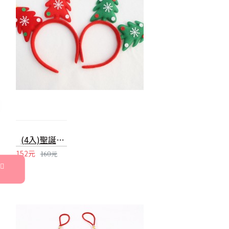
(4入)聖誕髮箍 聖誕樹頭箍 成人兒童頭箍 聖誕派對用品
152元
160元