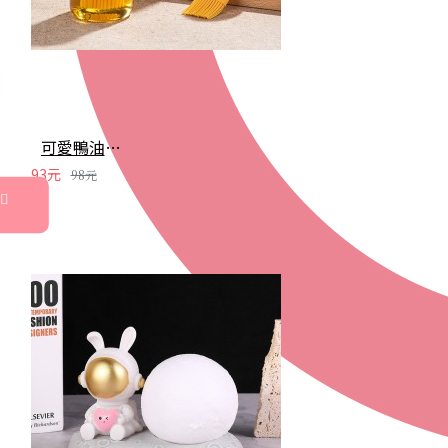
可愛鴨油刷瓶 油刷 矽膠刷 烤肉刷 醬料刷 油罐 調料罐 奶油刷 烘焙 烤肉 中秋
93元
98元