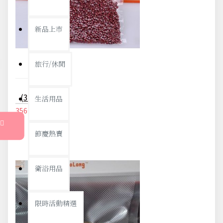
新品上市
旅行/休閒
(30入)食品真空包裝袋 食品級家用保鮮袋 無毒單面紋路真空袋 真空封口機專用袋 30X25cm
生活用品
356元
375元
節慶熱賣
衛浴用品
限時活動精選