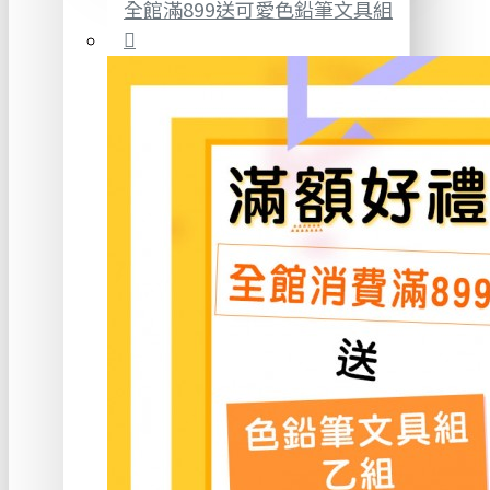
全館滿899送可愛色鉛筆文具組