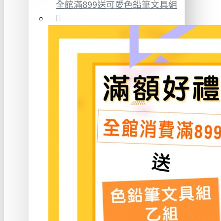
全館滿899送可愛色鉛筆文具組