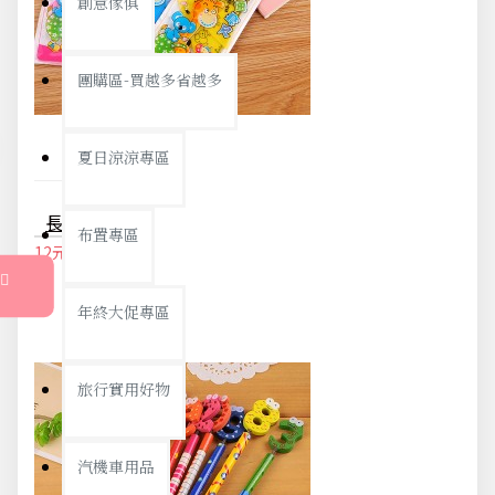
創意傢俱
團購區-買越多省越多
夏日涼涼專區
長頸鹿造型4件套尺 文具禮品 三角尺 量角器 直尺 繪圖 學生用品
布置專區
12元
13元
年終大促專區
旅行實用好物
汽機車用品