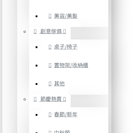
美容/美髮
創意傢俱
桌子/椅子
置物架/收納櫃
其他
節慶熱賣
春節/新年
中秋節