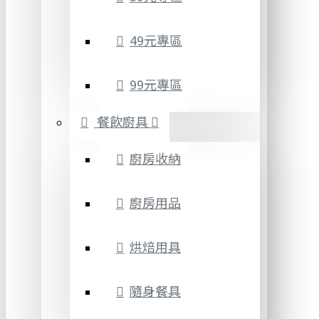
49元專區
99元專區
餐飲廚具
廚房收納
廚房用品
烘焙用具
隨身餐具