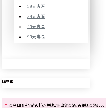
29元專區
39元專區
49元專區
99元專區
購物車
👉今日限時全館95折👉急速24H出貨👉滿799免運👉滿1000