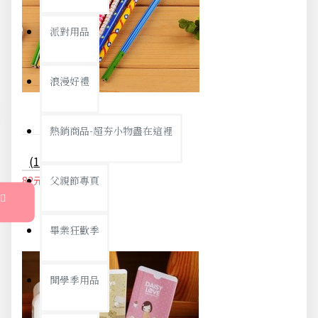
派對用品
浪漫好禮
熱銷商品-超夯小物盡在這裡
(10入)0-9數字造型木製鉛筆 可愛學生文具獎品
82元
父親節專頁
86元
畢業狂歡季
開學季用品