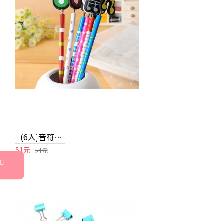
(6入)音符木製鉛筆 韓國文具可愛多色
51元
54元