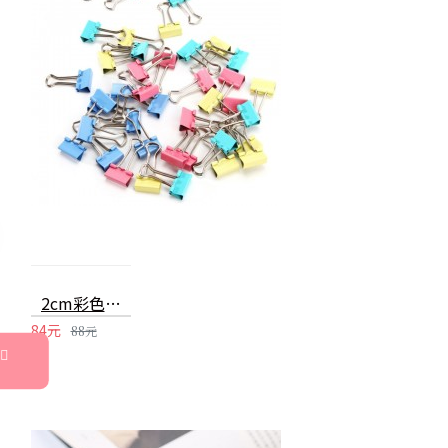
2cm彩色長尾夾40支入 文件整理收納夾 辦公文具
84元
88元