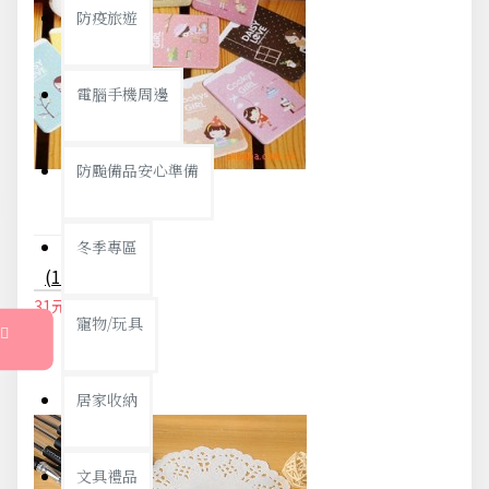
防疫旅遊
電腦手機周邊
防颱備品安心準備
冬季專區
(10入)手繪卡通雙面卡套 會員卡 悠遊卡套 2卡位
31元
33元
寵物/玩具
居家收納
文具禮品