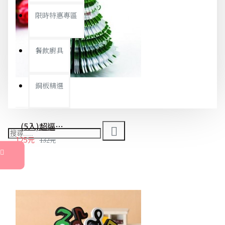
限時特惠專區
餐飲廚具
銅板精選
(5入)超逼真 立體 聖誕樹 便條紙 便簽 聖誕節 創意禮物 交換禮物
125元
132元