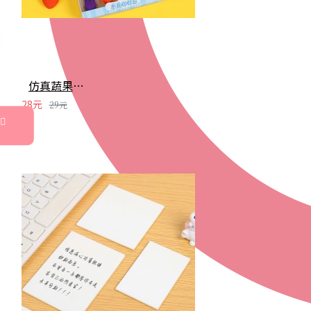
仿真蔬果橡皮擦組 水果蔬菜 造型橡皮擦 兒童節 禮物 文具 學生用品
28元
29元