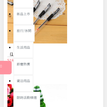
新品上市
旅行/休閒
生活用品
(12入)黑色中性筆 0.5mm原子筆 水性筆
51元
54元
節慶熱賣
衛浴用品
限時活動精選