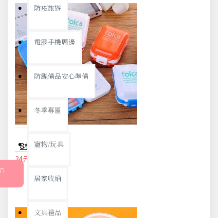
防疫旅遊
電腦手機周邊
防颱備品安心準備
冬季專區
寵物/玩具
8格隨身藥盒 小物收納盒 首飾盒 一周分藥盒
34元
36元
居家收納
文具禮品