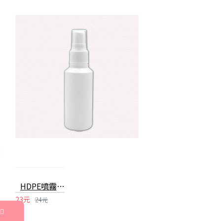
HDPE噴霧瓶 60ml可裝酒精消毒水分裝瓶 2號噴霧瓶
23元
24元