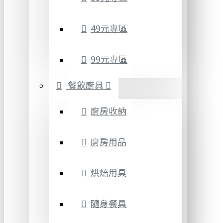
49元專區
99元專區
餐飲廚具
廚房收納
廚房用品
烘焙用具
隨身餐具