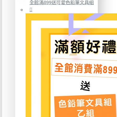
全館滿899送可愛色鉛筆文具組