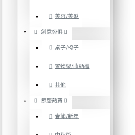
美容/美髮
創意傢俱
桌子/椅子
置物架/收納櫃
其他
節慶熱賣
春節/新年
中秋節