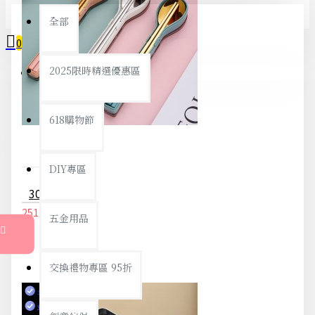
全部
0
2025限時精選優惠區
您的購物車內沒有商品！
618購物節
DIY專區
304不鏽鋼環保餐具2件組 方便攜帶環保餐具組 旅行學生必備餐具組
251元
264元
五金用品
交換禮物專區 95折