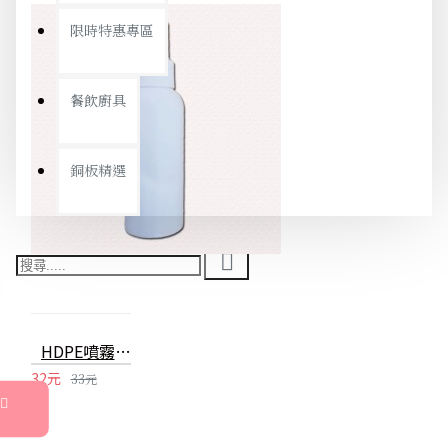
限時特惠專區
餐飲廚具
銅板精選
HDPE噴霧瓶 100ml可裝酒精消毒水分裝瓶 2號噴霧瓶
32元
33元