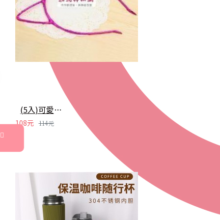
(5入)可愛立體貓耳朵髮箍 髮圈 兒童 成人 創意變裝飾品 亮色頭箍
108元
114元