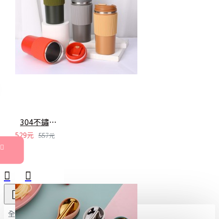
304不鏽鋼咖啡隨行杯 簡約保溫咖啡杯 時尚矽膠防滑保溫杯
529元
557元
全部