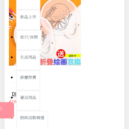
新品上市
旅行/休閒
生活用品
節慶熱賣
DIY手繪空白摺疊扇 創意美術材料 塗鴉扇子 夏日必備折疊扇
衛浴用品
42元
44元
限時活動精選