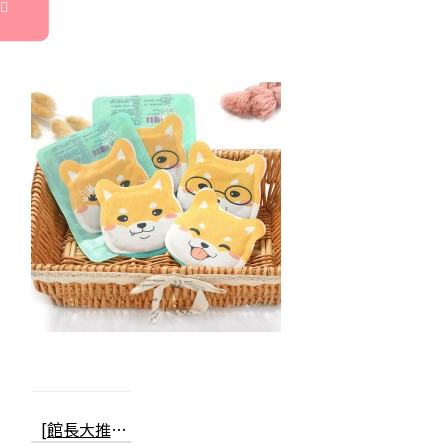
[館長大推] 創意狗狗造型貼式暖暖包