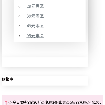
29元專區
39元專區
49元專區
99元專區
購物車
👉今日限時全館95折👉急速24H出貨👉滿799免運👉滿1000