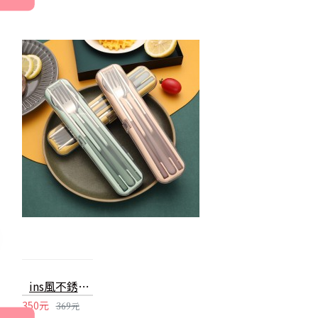
ins風不銹鋼餐具三件組 環保餐具組 隨身餐具 方便攜帶 上班族必備
350元
369元