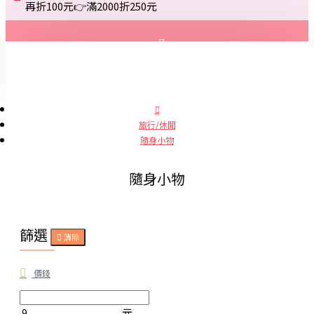
再折100元👉滿2000折250元
登入
註冊
旅行/休閒
隨身小物
詢問
隨身小物
篩選
清除
價錢
元