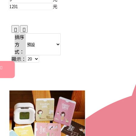
元
排序
方
式：
顯示：