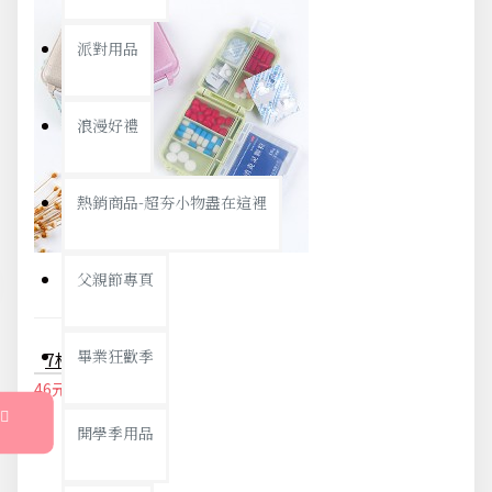
派對用品
浪漫好禮
熱銷商品-超夯小物盡在這裡
父親節專頁
畢業狂歡季
7格隨身藥盒 一周分藥盒 旅行收納盒
46元
48元
開學季用品