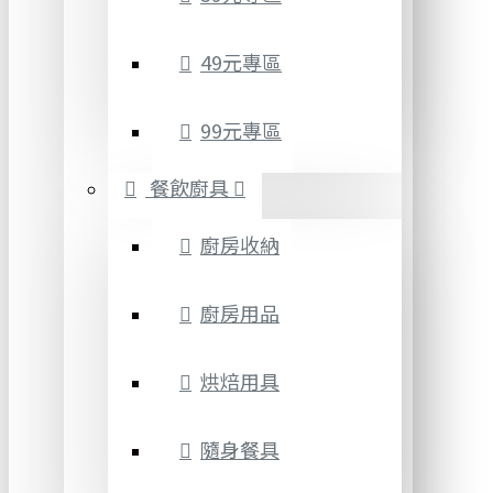
49元專區
99元專區
餐飲廚具
廚房收納
廚房用品
烘焙用具
隨身餐具