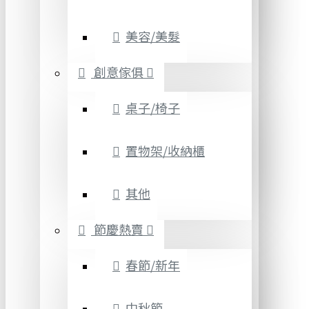
美容/美髮
創意傢俱
桌子/椅子
置物架/收納櫃
其他
節慶熱賣
春節/新年
中秋節