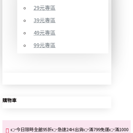
29元專區
39元專區
49元專區
99元專區
購物車
👉今日限時全館95折👉急速24H出貨👉滿799免運👉滿1000