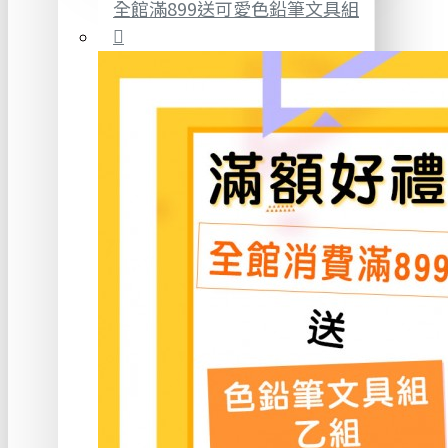
全館滿899送可愛色鉛筆文具組