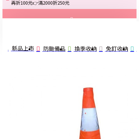
再折100元👉滿2000折250元
登入
註冊
新品上市
防颱備品
換季收納
免釘收納
詢問