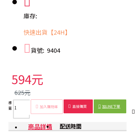
庫存:
快速出貨【24H】
貨號:
9404
594元
625元
標
伸縮
反光
70cm
折疊
警示
應急
交通
施工
直接購買
加LINE下單
加入購物車
籤：
交通
交通
三角錐
三角
施工
路障
安全
設備
錐
錐
錐
錐
商品詳情
配送時間