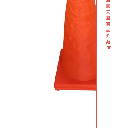
開
完
整
商
品
介
紹
▼