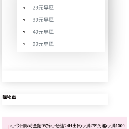
29元專區
39元專區
49元專區
99元專區
購物車
👉今日限時全館95折👉急速24H出貨👉滿799免運👉滿1000