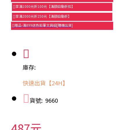
享滿1000元折100元【滿額自動折扣】
享滿2000元折250元【滿額自動折】
贈品-滿899送色鉛筆文具組[隨機出貨]
庫存:
快速出貨【24H】
貨號:
9660
487元