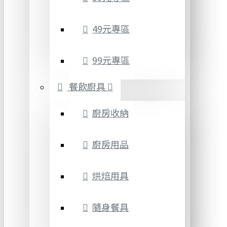
49元專區
99元專區
餐飲廚具
廚房收納
廚房用品
烘焙用具
隨身餐具