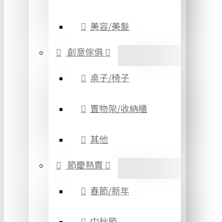
美容/美髮
創意傢俱
桌子/椅子
置物架/收納櫃
其他
節慶熱賣
春節/新年
中秋節