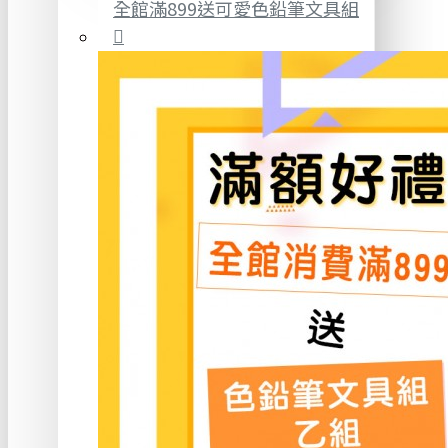
全館滿899送可愛色鉛筆文具組