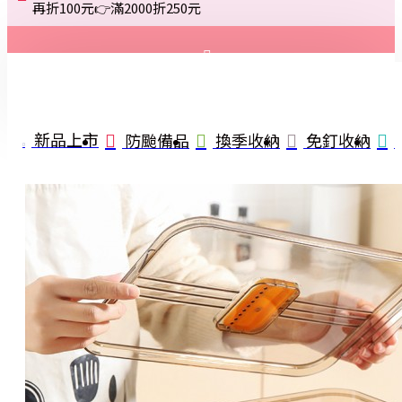
再折100元👉滿2000折250元
登入
註冊
新品上市
防颱備品
換季收納
免釘收納
詢問