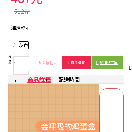
512元
選擇款示
灰色
標
加蓋
雞蛋
日式
防碰撞
冰箱
雞蛋
廚房
食物
籤：
雞蛋
收納
雞蛋
雞蛋盒
保鮮
整理
收納
保鮮
直接購買
加LINE下單
加入購物車
盒
盒
盒
盒
盒
商品詳情
配送時間