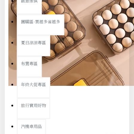
創意傢俱
團購區-買越多省越多
夏日涼涼專區
布置專區
年終大促專區
旅行實用好物
汽機車用品