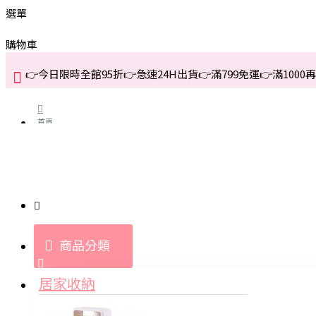
選單
購物車
👉今日限時全館95折👉急速24H出貨👉滿799免運👉滿1000再折
首頁
關於我們
購買教學與說明
商品分類
登入
居家收納