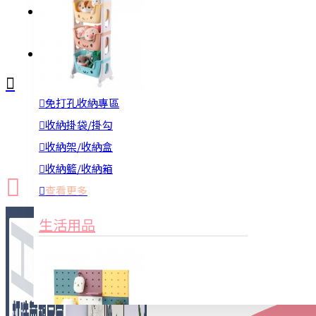
註冊
詢問
免打孔收納專區
新品上市
防颱備品
換季收納
收納掛袋/掛勾
收納架/收納盒
收納籃/收納箱
查看更多
生活用品