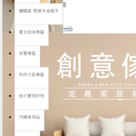
全館限時
滿799免運
團購區-買越多省越多
聯絡我們
ID : @ym66
夏日涼涼專區
旅行收納
旅行用品
優惠活動
最新活動
布置專區
汽機車用品
運動休閒
查看更多
年終大促專區
創意傢俱
旅行實用好物
汽機車用品