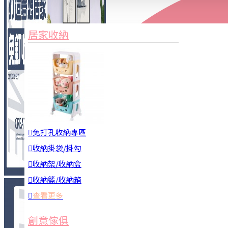
家俱&收納
3C周邊
居家收納
園藝用品
居家安全
居家清潔
查看更多
餐飲廚具
免打孔收納專區
收納掛袋/掛勾
收納架/收納盒
收納籃/收納箱
查看更多
廚房收納
創意傢俱