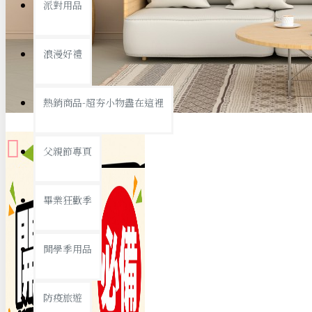
派對用品
桌子/椅子
置物架/收納櫃
浪漫好禮
其他
銅板精選
熱銷商品-超夯小物盡在這裡
父親節專頁
畢業狂歡季
9元專區
開學季用品
19元專區
29元專區
防疫旅遊
39元專區