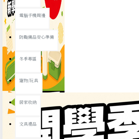
查看更多
電腦手機周邊
節慶熱賣
防颱備品安心準備
冬季專區
春節/新年
寵物/玩具
中秋節
兒童節
居家收納
情人節
查看更多
文具禮品