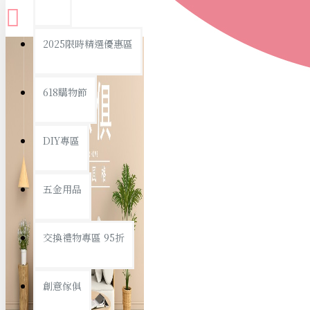
查看更多
2025限時精選優惠區
衛浴用品
618購物節
DIY專區
個人衛浴用品
五金用品
浴室用品/清潔
浴室置物/收納
交換禮物專區 95折
旅行/休閒
創意傢俱