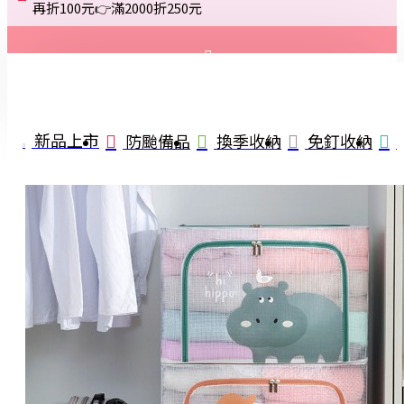
再折100元👉滿2000折250元
登入
註冊
新品上市
防颱備品
換季收納
免釘收納
詢問