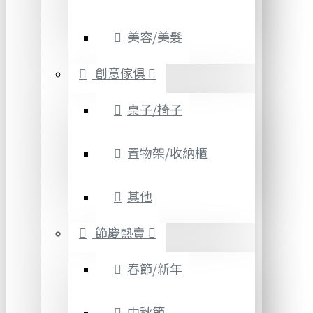
美容/美髮
創意傢俱
桌子/椅子
置物架/收納櫃
其他
節慶熱賣
春節/新年
中秋節