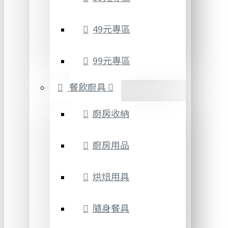
49元專區
99元專區
餐飲廚具
廚房收納
廚房用品
烘焙用具
隨身餐具