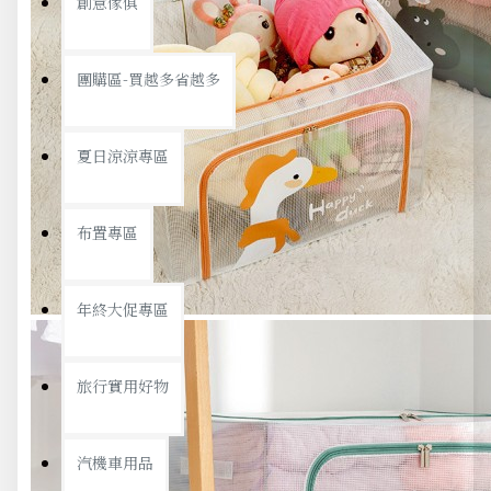
創意傢俱
團購區-買越多省越多
夏日涼涼專區
布置專區
年終大促專區
旅行實用好物
汽機車用品