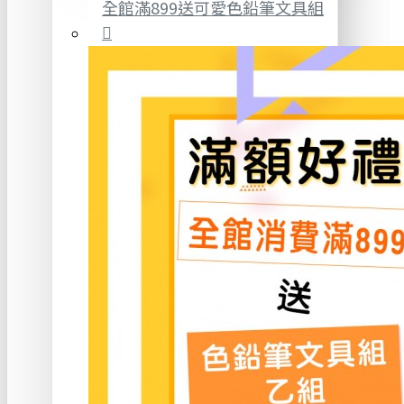
全館滿899送可愛色鉛筆文具組