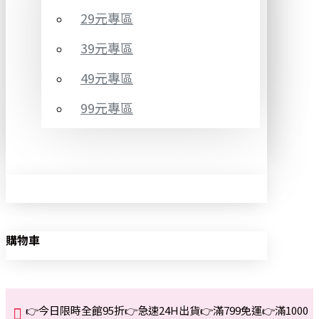
29元專區
39元專區
49元專區
99元專區
購物車
👉今日限時全館95折👉急速24H出貨👉滿799免運👉滿1000