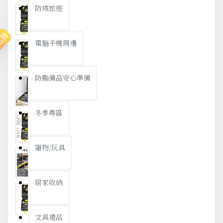
防疫旅遊
出貨
電腦手機周邊
防颱備品安心準備
冬季專區
寵物/玩具
居家收納
文具禮品