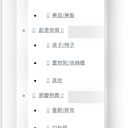
美容/美髮
創意傢俱
桌子/椅子
置物架/收納櫃
其他
節慶熱賣
春節/新年
中秋節