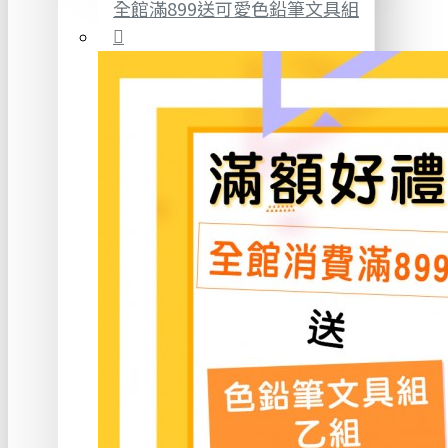
全館滿899送可愛色鉛筆文具組