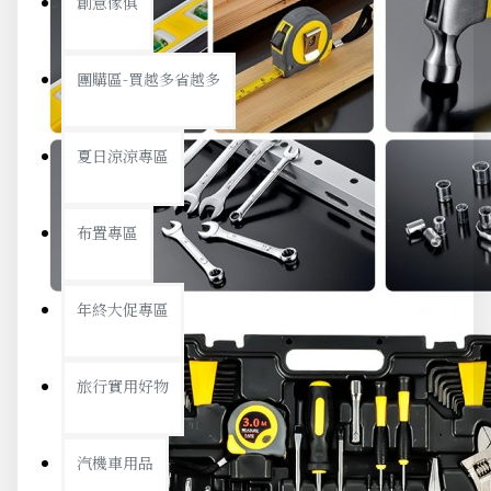
創意傢俱
團購區-買越多省越多
夏日涼涼專區
布置專區
年終大促專區
旅行實用好物
汽機車用品