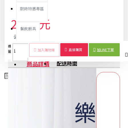
限時特惠專區
2,298元
餐飲廚具
2,419元
標
五金工
多功能
維修工
專業工
居家
DIY
綜合
工具
銅板精選
直接購買
加LINE下單
加入購物車
籤：
具組
工具
具箱
具組
工具
工具
工具
套裝
商品詳情
配送時間