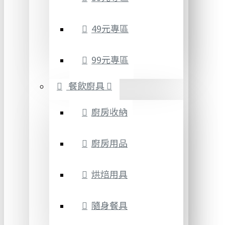
49元專區
99元專區
餐飲廚具
廚房收納
廚房用品
烘焙用具
隨身餐具