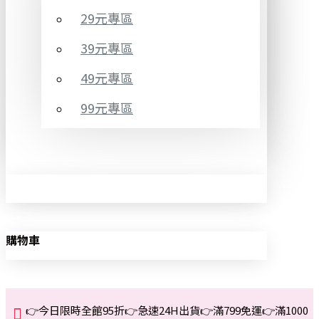
29元專區
39元專區
49元專區
99元專區
購物車
👉今日限時全館95折👉急速24H出貨👉滿799免運👉滿1000