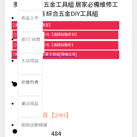
多功能專業五金工具組 居家必備維修工
具箱 綜合五金DIY工具組
新品上市
商品95折【今日限定】
享滿1000元折100元【滿額自動折扣】
旅行/休閒
享滿2000元折250元【滿額自動折】
贈品-滿899送色鉛筆文具組[隨機出貨]
生活用品
節慶熱賣
庫存:
衛浴用品
快速出貨【24H】
限時活動精選
貨號:
9484