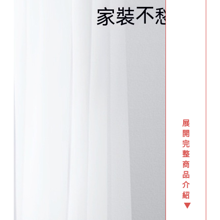
展
開
完
整
商
品
介
紹
▼