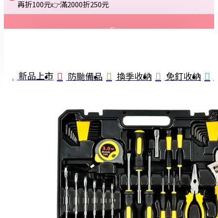
再折100元👉滿2000折250元
登入
註冊
新品上市
防颱備品
換季收納
免釘收納
詢問