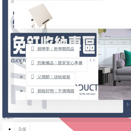
廚房用品
烘焙用具
隨身餐具
查看更多
限時促銷
文具禮品
開學季｜新學期用品
桌子/椅子
置物架/收納櫃
防颱備品｜居家安心準備
其他
父親節｜送給爸爸
免打孔收納專區
銅板好物｜平價精選
事務用品
手工DIY
全部
文具收納
書寫用品
全部