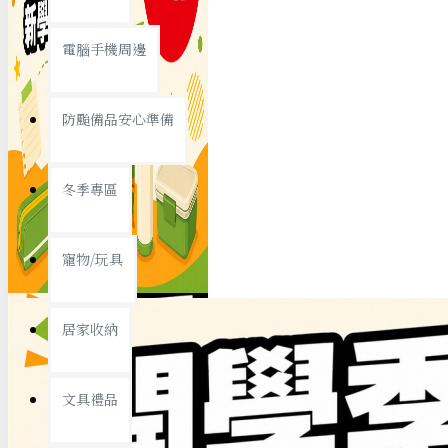
查看更多
電腦手機周邊
節慶熱賣
防颱備品安心準備
冬季專區
春節/新年
寵物/玩具
中秋節
兒童節
居家收納
情人節
查看更多
文具禮品