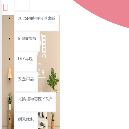
查看更多
2025限時精選優惠區
衛浴用品
618購物節
DIY專區
個人衛浴用品
五金用品
浴室用品/清潔
浴室置物/收納
交換禮物專區 95折
旅行/休閒
創意傢俱