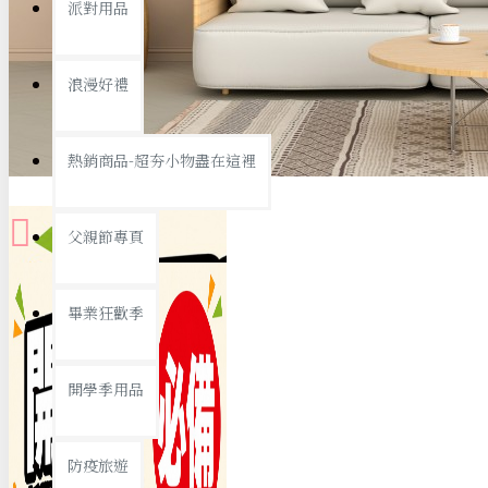
派對用品
桌子/椅子
置物架/收納櫃
浪漫好禮
其他
銅板精選
熱銷商品-超夯小物盡在這裡
父親節專頁
畢業狂歡季
9元專區
開學季用品
19元專區
29元專區
防疫旅遊
39元專區