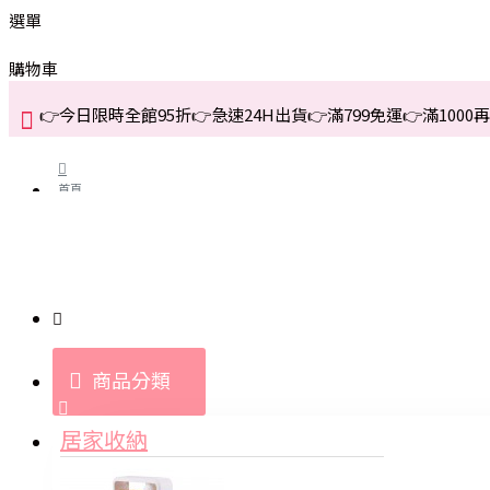
選單
購物車
👉今日限時全館95折👉急速24H出貨👉滿799免運👉滿1000再折
首頁
關於我們
購買教學與說明
商品分類
登入
居家收納