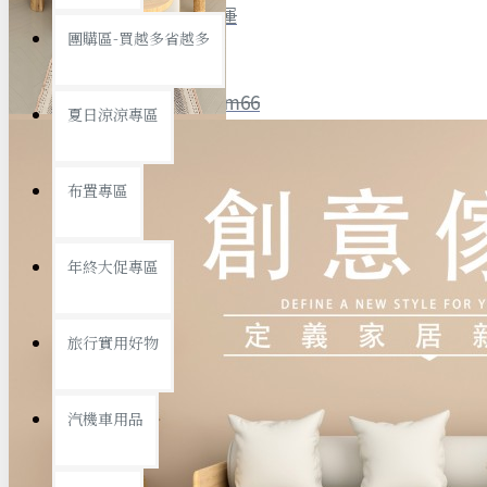
全館限時
滿799免運
團購區-買越多省越多
聯絡我們
ID : @ym66
夏日涼涼專區
旅行收納
旅行用品
優惠活動
最新活動
布置專區
汽機車用品
運動休閒
查看更多
年終大促專區
創意傢俱
旅行實用好物
汽機車用品