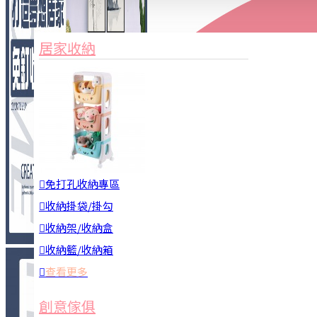
家俱&收納
3C周邊
居家收納
園藝用品
居家安全
居家清潔
查看更多
餐飲廚具
免打孔收納專區
收納掛袋/掛勾
收納架/收納盒
收納籃/收納箱
查看更多
廚房收納
創意傢俱