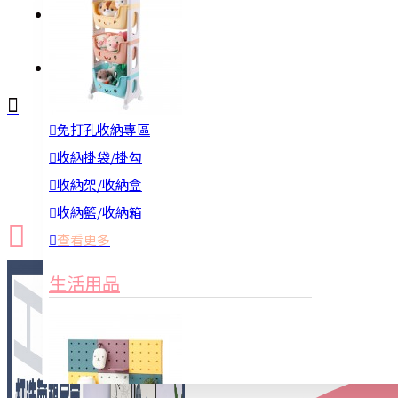
註冊
詢問
免打孔收納專區
新品上市
防颱備品
換季收納
收納掛袋/掛勾
收納架/收納盒
收納籃/收納箱
查看更多
生活用品