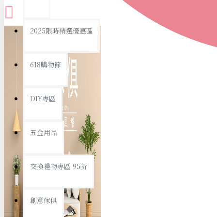
查看更多
2025限時精選優惠區
衛浴用品
618購物節
DIY專區
個人衛浴用品
五金用品
浴室用品/清潔
浴室置物/收納
交換禮物專區 95折
旅行/休閒
創意傢俱