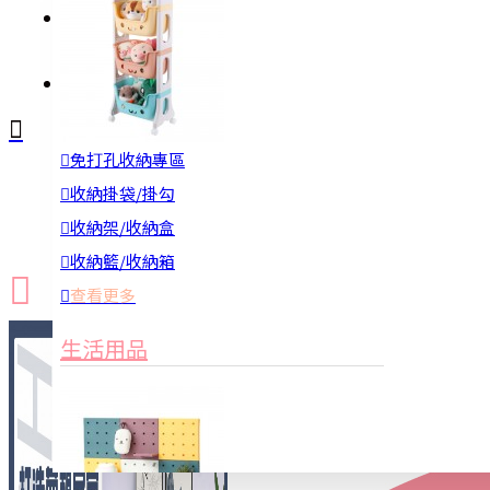
註冊
詢問
免打孔收納專區
新品上市
防颱備品
換季收納
收納掛袋/掛勾
收納架/收納盒
收納籃/收納箱
查看更多
生活用品