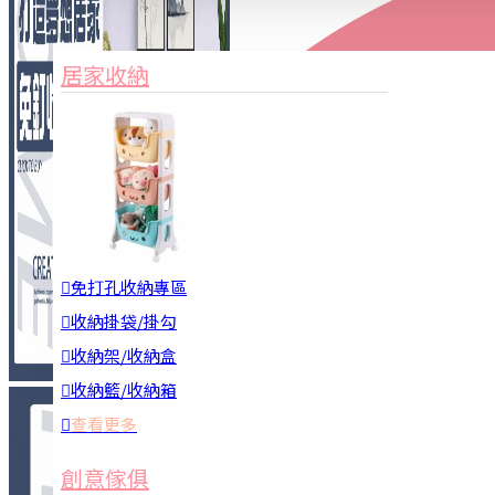
家俱&收納
3C周邊
居家收納
園藝用品
居家安全
居家清潔
查看更多
餐飲廚具
免打孔收納專區
收納掛袋/掛勾
收納架/收納盒
收納籃/收納箱
查看更多
廚房收納
創意傢俱