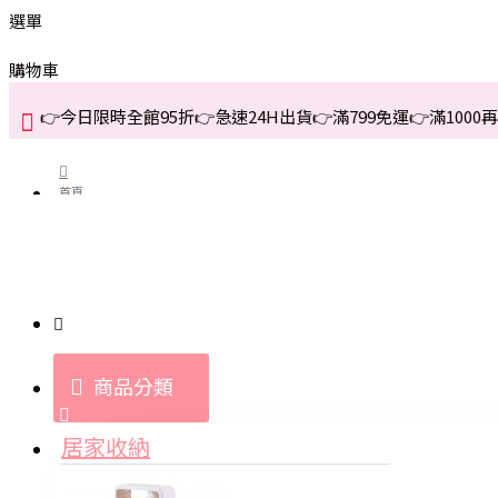
選單
購物車
👉今日限時全館95折👉急速24H出貨👉滿799免運👉滿1000再折
首頁
關於我們
購買教學與說明
商品分類
登入
居家收納