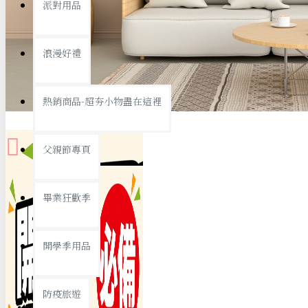
派對用品
桌子/椅子
置物架/收納櫃
浪漫好禮
其他
銅板精選
熱銷商品-超夯小物盡在這裡
父親節專頁
畢業狂歡季
9元專區
開學季用品
19元專區
29元專區
防疫旅遊
39元專區