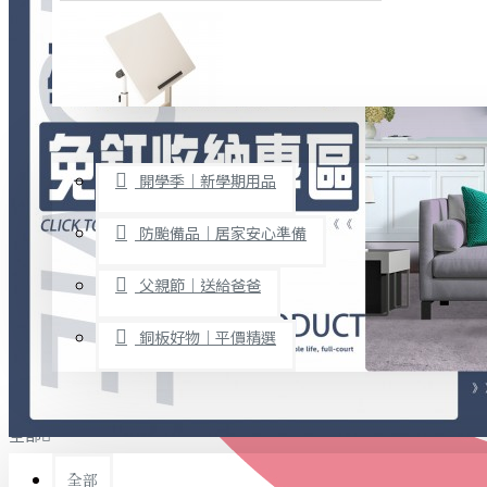
廚房用品
烘焙用具
隨身餐具
查看更多
限時促銷
文具禮品
開學季｜新學期用品
桌子/椅子
置物架/收納櫃
防颱備品｜居家安心準備
其他
父親節｜送給爸爸
免打孔收納專區
銅板好物｜平價精選
事務用品
手工DIY
全部
文具收納
書寫用品
全部