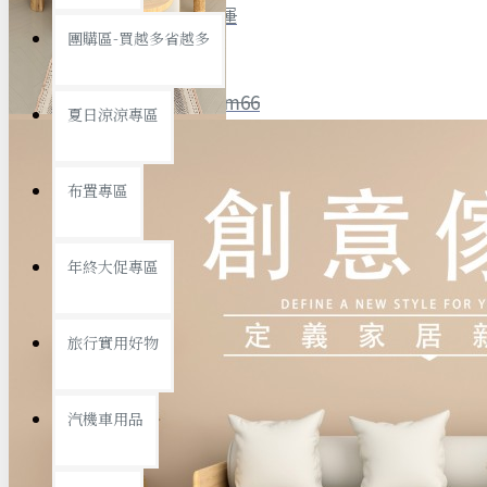
全館限時
滿799免運
團購區-買越多省越多
聯絡我們
ID : @ym66
夏日涼涼專區
旅行收納
旅行用品
優惠活動
最新活動
布置專區
汽機車用品
運動休閒
查看更多
年終大促專區
創意傢俱
旅行實用好物
汽機車用品