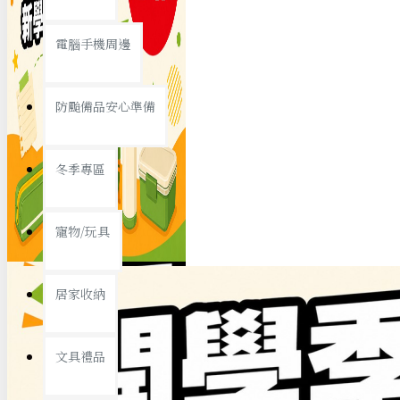
查看更多
電腦手機周邊
節慶熱賣
防颱備品安心準備
冬季專區
春節/新年
寵物/玩具
中秋節
兒童節
居家收納
情人節
查看更多
文具禮品