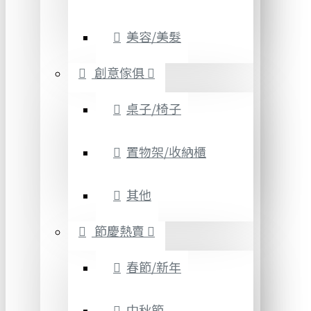
美容/美髮
創意傢俱
桌子/椅子
置物架/收納櫃
其他
節慶熱賣
春節/新年
中秋節