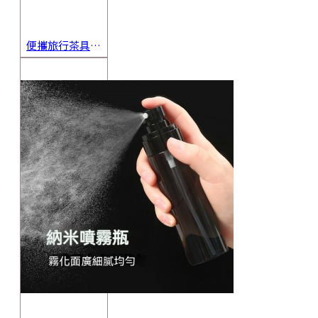
便攜旅行茶具組 茶杯 茶壺 陶瓷杯 泡茶組 茶具套裝 伴手禮 禮盒 禮品