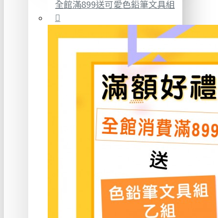
全館滿899送可愛色鉛筆文具組