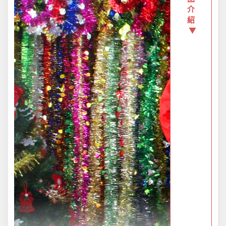
介
紹
新品上市
▼
旅行/休閒
生活用品
節慶熱賣
衛浴用品
限時活動精選