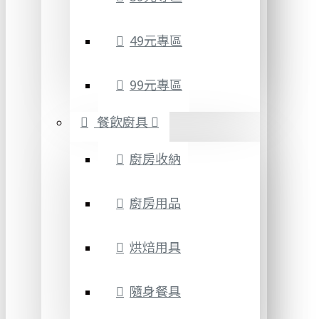
49元專區
99元專區
餐飲廚具
廚房收納
廚房用品
烘焙用具
隨身餐具