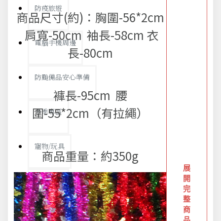
防疫旅遊
商品尺寸(約)：胸圍-56*2cm
肩寬-50cm 袖長-58cm 衣
電腦手機周邊
長-80cm
防颱備品安心準備
褲長-95cm 腰
圍-55*2cm（有拉繩）
冬季專區
寵物/玩具
商品重量：約350g
展
開
居家收納
完
整
商
文具禮品
品