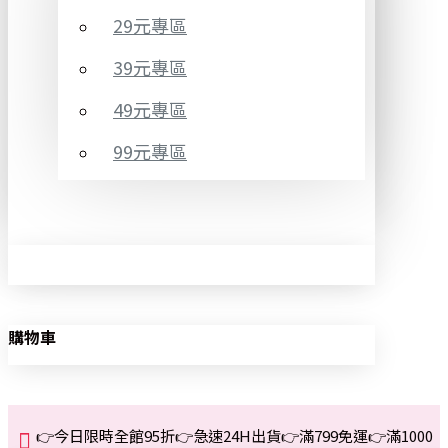
29元專區
39元專區
49元專區
99元專區
購物車
👉今日限時全館95折👉急速24H出貨👉滿799免運👉滿1000