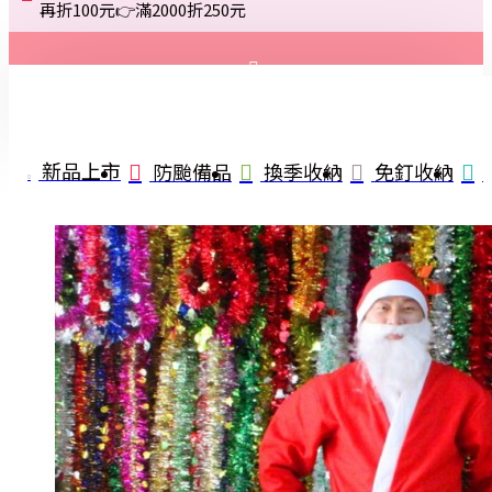
再折100元👉滿2000折250元
登入
註冊
新品上市
防颱備品
換季收納
免釘收納
詢問