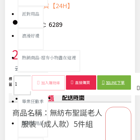
快速出貨【24H】
派對用品
貨號:
6289
浪漫好禮
252元
熱銷商品-超夯小物盡在這裡
265元
標
聖誕老人
聖誕套
5件
成人服
男
聖誕
裝
父親節專頁
直接購買
加LINE下單
加入購物車
籤：
服
裝
組
裝
裝
節
扮
商品詳情
配送時間
畢業狂歡季
商品名稱：無紡布
聖誕老人
服裝
（成人款）5件組
開學季用品