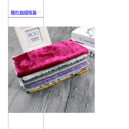
簡約極細噴霧瓶 旅行分裝瓶 保養品分裝 酒精噴霧瓶 小噴壺 香水瓶 隨身瓶