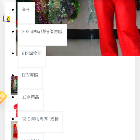
全部
0
2025限時精選優惠區
您的購物車內沒有商品！
618購物節
DIY專區
出貨
五金用品
交換禮物專區 95折