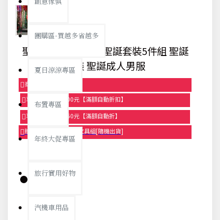
創意傢俱
團購區-買越多省越多
聖誕老人裝扮衣服 聖誕套裝5件組 聖誕
服裝 聖誕成人男服
夏日涼涼專區
商品95折【今日限定】
享滿1000元折100元【滿額自動折扣】
布置專區
享滿2000元折250元【滿額自動折】
贈品-滿899送色鉛筆文具組[隨機出貨]
年終大促專區
旅行實用好物
庫存:
汽機車用品