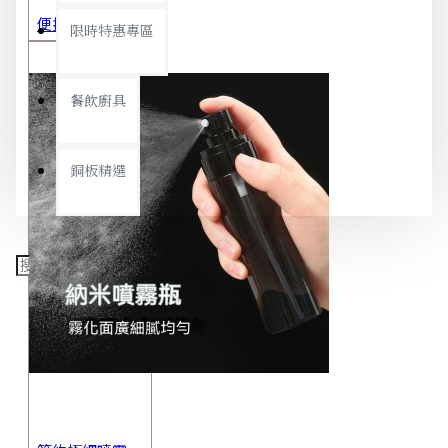
便攜旅行茶具組 茶杯 茶壺 陶瓷杯 泡茶組 茶具套裝 伴手禮 禮盒 禮品
限時特惠專區
餐飲廚具
銅板精選