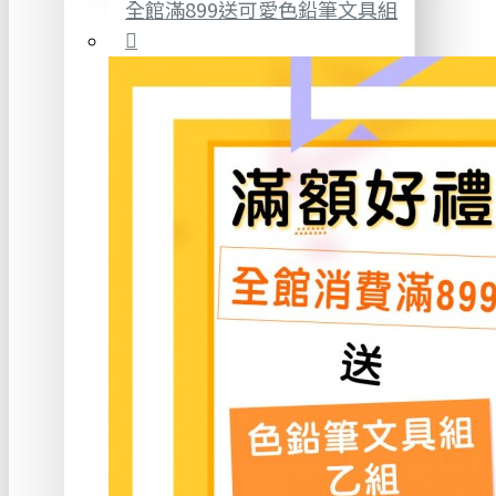
全館滿899送可愛色鉛筆文具組