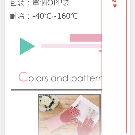
▼
派對用品
浪漫好禮
熱銷商品-超夯小物盡在這裡
父親節專頁
畢業狂歡季
開學季用品