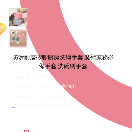
出貨
防滑耐磨矽膠廚房洗碗手套 魔術家務必
備手套 洗碗刷手套
商品95折【今日限定】
享滿1000元折100元【滿額自動折扣】
享滿2000元折250元【滿額自動折】
贈品-滿899送色鉛筆文具組[隨機出貨]