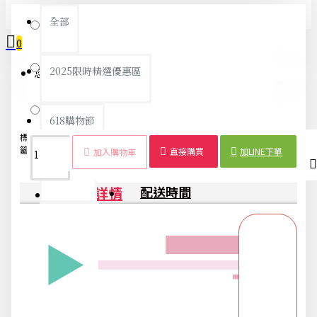
全部
藍色
0
粉紅
2025限時精選優惠區
您的購物車內沒有商品！
綠色
618購物節
標
洗碗
矽膠
防
耐
魔術
廚房
家務
洗
清潔
多
籤：
手套
材質
滑
磨
手套
必備
必備
碗
神器
功
直接購買
加LINE下單
加入購物車
刷
能
DIY專區
商品詳情
配送時間
五金用品
交換禮物專區 95折