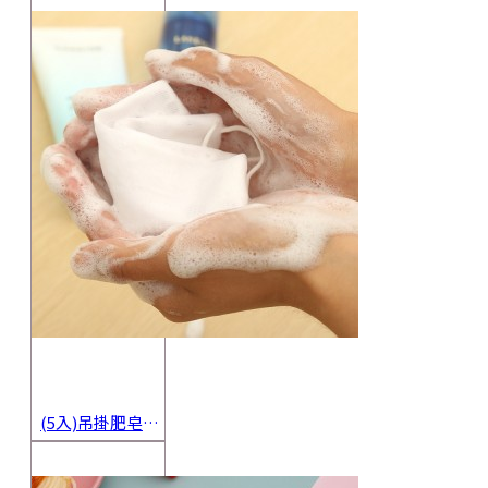
(5入)吊掛肥皂起泡網 香皂起泡袋