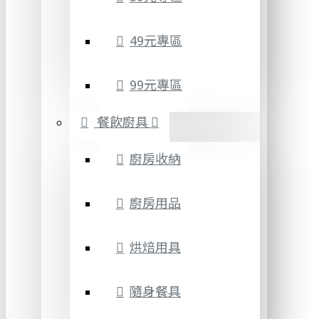
49元專區
99元專區
餐飲廚具
廚房收納
廚房用品
烘焙用具
隨身餐具