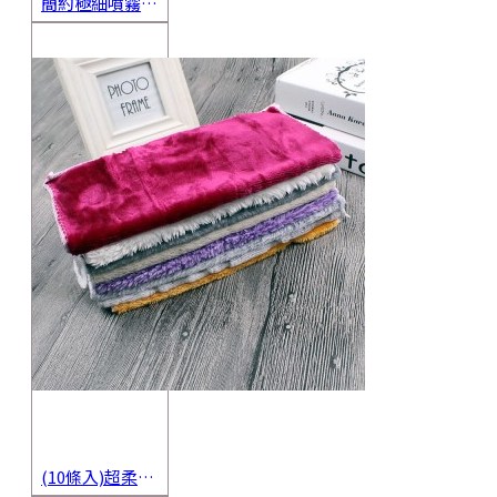
簡約極細噴霧瓶 旅行分裝瓶 保養品分裝 酒精噴霧瓶 小噴壺 香水瓶 隨身瓶
(10條入)超柔軟抹布 不沾油洗碗巾 多用途擦拭布