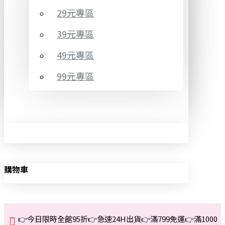
29元專區
39元專區
49元專區
99元專區
購物車
👉今日限時全館95折👉急速24H出貨👉滿799免運👉滿1000