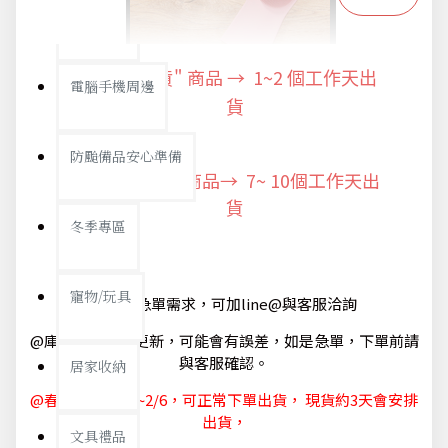
防疫旅遊
"快速出貨" 商品 → 1~2
個工作天出
電腦手機周邊
貨
防颱備品安心準備
"預購商品" 商品→ 7~ 10個工作天出
貨
冬季專區
寵物/玩具
@如有急單需求，可加line@與客服洽詢
@庫存狀態隨時更新，可能會有誤差，如是急單，下單前請
與客服確認。
居家收納
@春節休節 1/29~2/6，可正常下單出貨， 現貨約3天會安排
出貨，
文具禮品