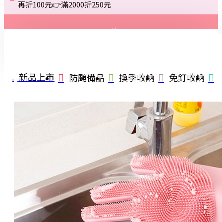
再折100元👉滿2000折250元
登入
註冊
新品上市
防颱備品
換季收納
免釘收納
詢問