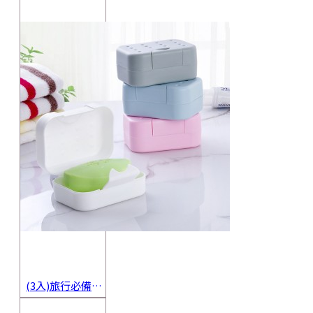
(3入)旅行必備密封香皂收納盒 方便攜帶防水海綿肥皂盒 香皂盒