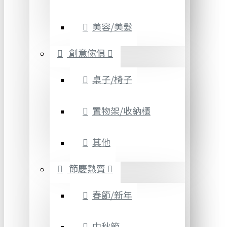
美容/美髮
創意傢俱
桌子/椅子
置物架/收納櫃
其他
節慶熱賣
春節/新年
中秋節