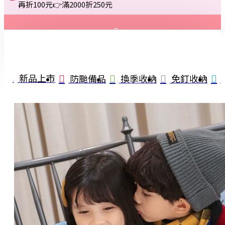
再折100元👉滿2000折250元
登入
註冊
新品上市
防颱備品
換季收納
免釘收納
詢問