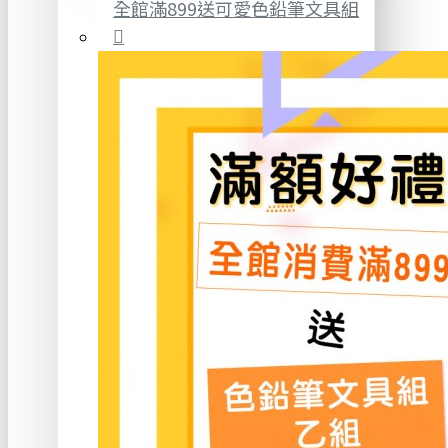
全館滿899送可愛色鉛筆文具組