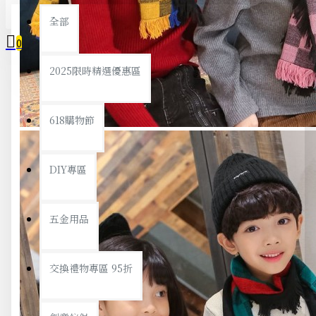
全部
0
2025限時精選優惠區
您的購物車內沒有商品！
618購物節
DIY專區
五金用品
交換禮物專區 95折