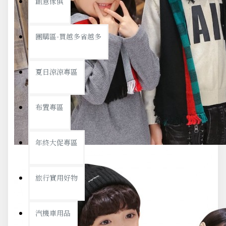
創意傢俱
團購區-買越多省越多
夏日涼涼專區
布置專區
年終大促專區
旅行實用好物
汽機車用品