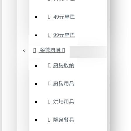
49元專區
99元專區
餐飲廚具
廚房收納
廚房用品
烘焙用具
隨身餐具