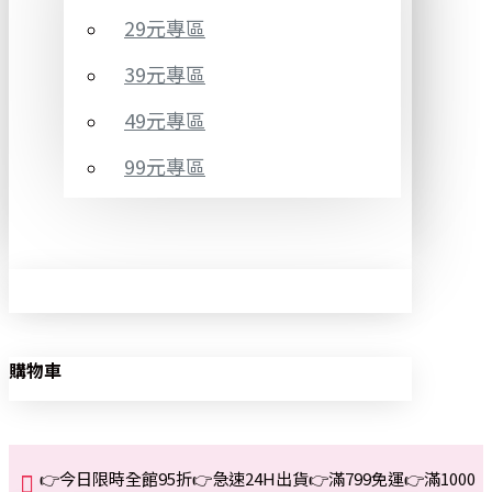
29元專區
39元專區
49元專區
99元專區
購物車
👉今日限時全館95折👉急速24H出貨👉滿799免運👉滿1000