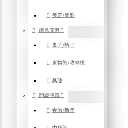
美容/美髮
創意傢俱
桌子/椅子
置物架/收納櫃
其他
節慶熱賣
春節/新年
中秋節