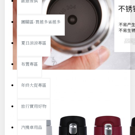
創意傢俱
團購區-買越多省越多
夏日涼涼專區
布置專區
年終大促專區
旅行實用好物
汽機車用品