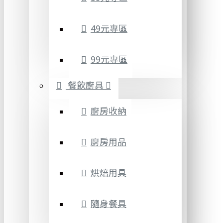
49元專區
99元專區
餐飲廚具
廚房收納
廚房用品
烘焙用具
隨身餐具