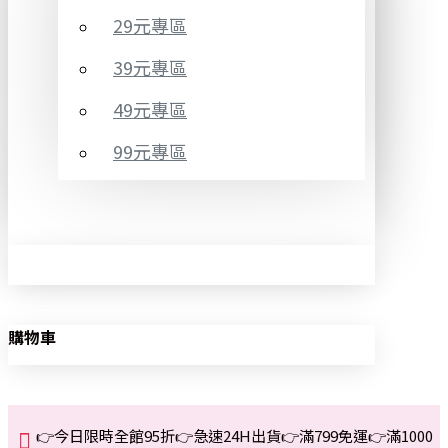
29元專區
39元專區
49元專區
99元專區
購物車
👉今日限時全館95折👉急速24H出貨👉滿799免運👉滿1000