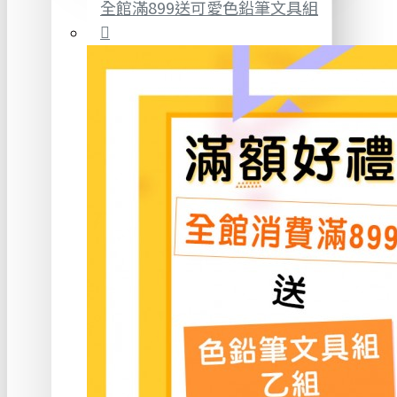
全館滿899送可愛色鉛筆文具組