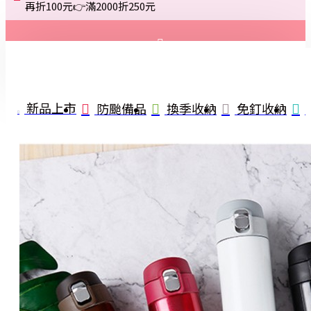
再折100元👉滿2000折250元
登入
註冊
新品上市
防颱備品
換季收納
免釘收納
詢問