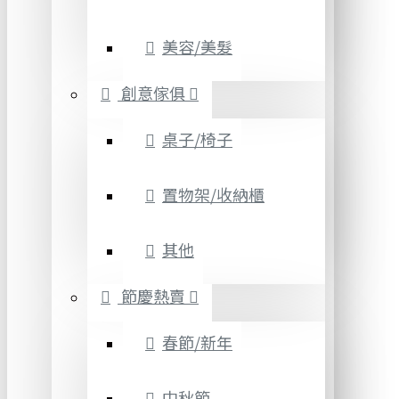
美容/美髮
創意傢俱
桌子/椅子
置物架/收納櫃
其他
節慶熱賣
春節/新年
中秋節