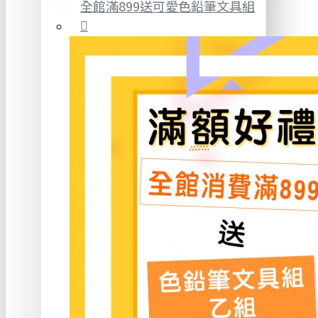
全館滿899送可愛色鉛筆文具組