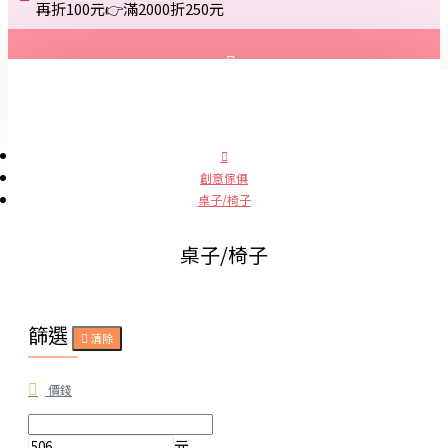
再折100元👉滿2000折250元
登入
註冊
創意傢俱
桌子/椅子
詢問
桌子/椅子
篩選
清除
價錢
元