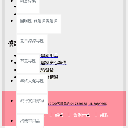
創意傢俱
我的帳戶
我的訂單
團購區-買越多省越多
夏日涼涼專區
優惠訊息
開學季｜新學期用品
布置專區
防颱備品｜居家安心準備
父親節｜送給爸爸
銅板好物｜平價精選
年終大促專區
旅行實用好物
昀美生活 © 2020 客服電話 04-7380668 ,LINE:@YM66
刷卡
轉帳
貨到付款
超取
汽機車用品