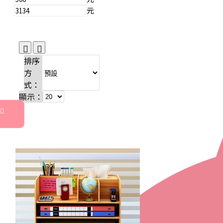
元
排序
方
式：
顯示：