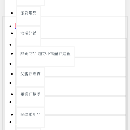
派對用品
首頁
浪漫好禮
開學季
熱銷商品-超夯小物盡在這裡
防颱備品
父親節專頁
父親節
畢業狂歡季
銅板好物
開學季用品
優惠總覽