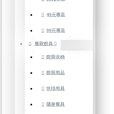
49元專區
99元專區
餐飲廚具
廚房收納
廚房用品
烘焙用具
隨身餐具