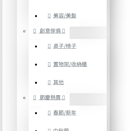
美容/美髮
創意傢俱
桌子/椅子
置物架/收納櫃
其他
節慶熱賣
春節/新年
中秋節