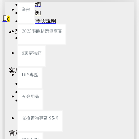
關於我們
全部
購物須知
0
購買教學與說明
退換貨條款
2025限時精選優惠區
您的購物車內沒有商品！
隱私權聲明
618購物節
客戶服務
DIY專區
網站地圖
聯絡我們
五金用品
瀏覽紀錄
交換禮物專區 95折
會員服務