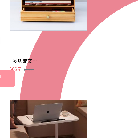
多功能文件收納架 創意多格桌面文件置物架 辦公文具收納盒
506元
532元