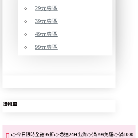
29元專區
39元專區
49元專區
99元專區
購物車
👉今日限時全館95折👉急速24H出貨👉滿799免運👉滿1000