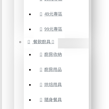
49元專區
99元專區
餐飲廚具
廚房收納
廚房用品
烘焙用具
隨身餐具