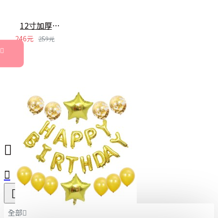
12寸加厚金屬質感乳膠氣球50入 派對裝飾 節慶佈置 氣球派對
246元
259元
全部