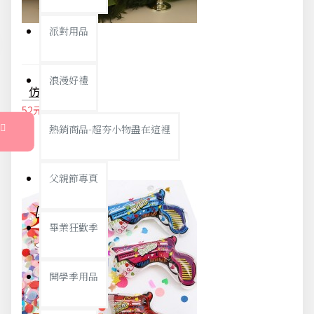
派對用品
浪漫好禮
仿真搖擺LED蠟燭 不怕風蠟燭 電子蠟燭 小夜燈 燭台 聖誕節 拜拜 節慶
52元
54元
熱銷商品-超夯小物盡在這裡
父親節專頁
畢業狂歡季
開學季用品