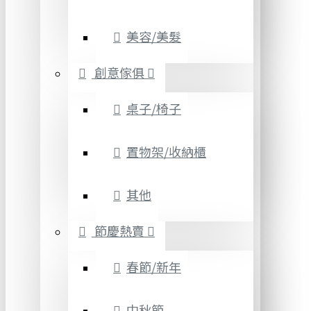
美容/美髮
創意傢俱
桌子/椅子
置物架/收納櫃
其他
節慶熱賣
春節/新年
中秋節