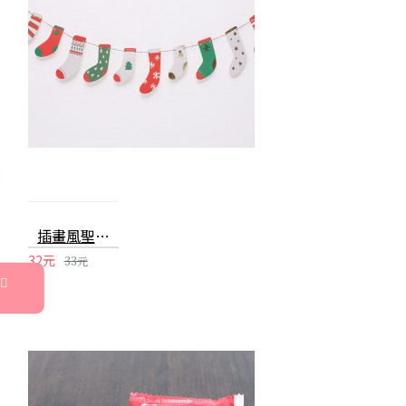
插畫風聖誕拉旗 拉花 彩旗 掛飾 旗幟 聖誕襪 聖誕樹 聖誕佈置 耶誕節 聖誕裝飾
32元
33元