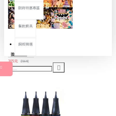
限時特惠專區
餐飲廚具
銅板精選
後車箱驚喜氣球組 生日氣球 求婚佈置 告白佈置 場景佈置 情人節
205元
216元