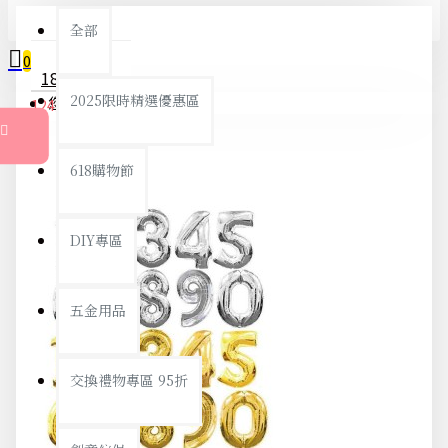
全部
0
18寸生日派對星星亮片氣球套裝 HAPPY BIRTHDAY 生日裝飾 佈置道具 字母氣球
2025限時精選優惠區
您的購物車內沒有商品！
124元
131元
618購物節
DIY專區
五金用品
交換禮物專區 95折