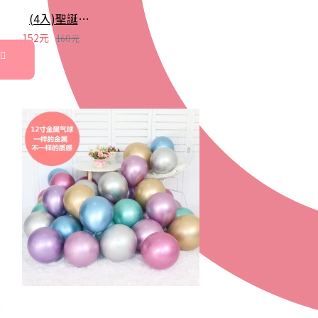
(4入)聖誕髮箍 聖誕樹頭箍 成人兒童頭箍 聖誕派對用品
152元
160元