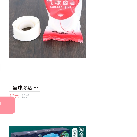
氣球膠點 氣球點膠 無痕膠點 氣球裝飾 派對用品 婚禮佈置
17元
18元