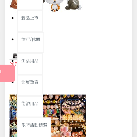
新品上市
旅行/休閒
叢林動物造型氣球 兒童節 周歲佈置 拍照道具 森林系卡通氣球
生活用品
20元
21元
節慶熱賣
衛浴用品
限時活動精選