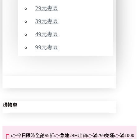
29元專區
39元專區
49元專區
99元專區
購物車
👉今日限時全館95折👉急速24H出貨👉滿799免運👉滿1000