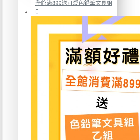
全館滿899送可愛色鉛筆文具組