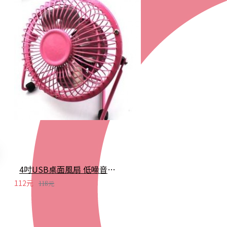
4吋USB桌面風扇 低噪音風力強 鋁葉風扇
112元
118元