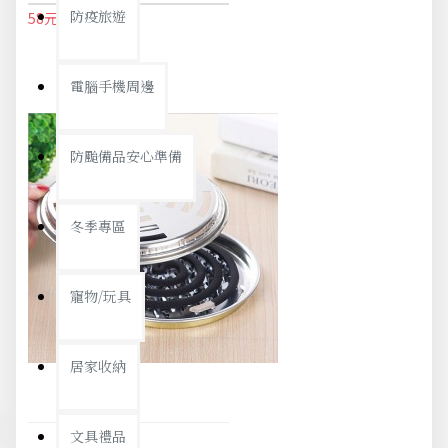
防疫旅遊
58元
61元
電腦手機周邊
防颱備品安心準備
冬季專區
寵物/玩具
居家收納
文具禮品