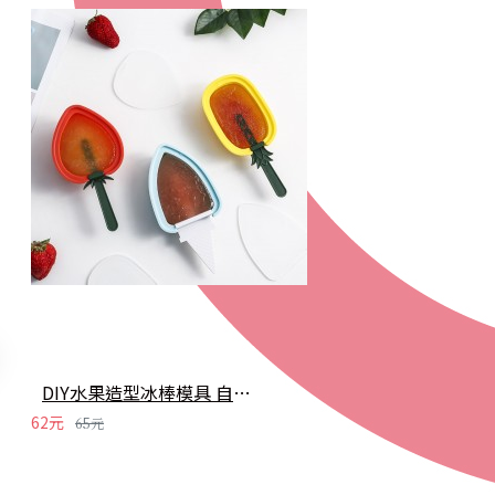
DIY水果造型冰棒模具 自製雪糕冰棒 製冰模型
62元
65元