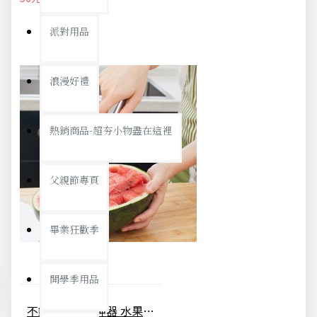
派對用品
浪漫好禮
熱銷商品-超夯小物盡在這裡
父親節專頁
畢業狂歡季
開學季用品
不銹鋼切西瓜神器 水果刀 創意西瓜切片器