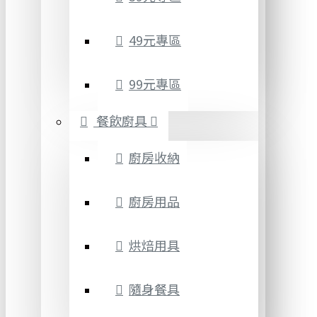
49元專區
99元專區
餐飲廚具
廚房收納
廚房用品
烘焙用具
隨身餐具