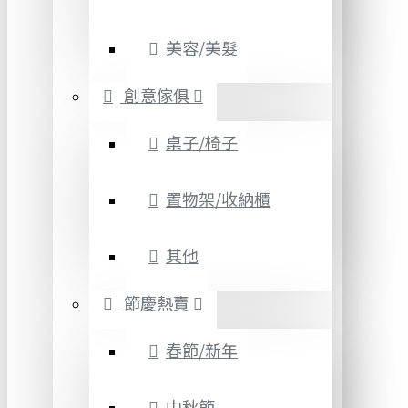
美容/美髮
創意傢俱
桌子/椅子
置物架/收納櫃
其他
節慶熱賣
春節/新年
中秋節