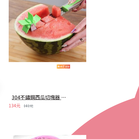
304不鏽鋼西瓜切塊器 不鏽鋼切西瓜神器 創意風車水果切塊器
134元
141元