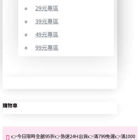
29元專區
39元專區
49元專區
99元專區
購物車
👉今日限時全館95折👉急速24H出貨👉滿799免運👉滿1000