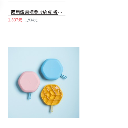
兩用露營摺疊收納桌 折疊箱 收納箱 儲物箱 小桌子 露營箱 露營桌
1,837元
1,934元