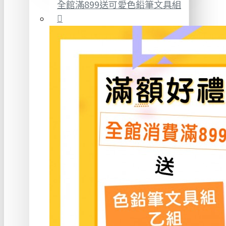
全館滿899送可愛色鉛筆文具組