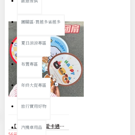
創意傢俱
團購區-買越多省越多
夏日涼涼專區
布置專區
年終大促專區
旅行實用好物
【夏日清涼】可愛卡通折疊圓扇 - 少女心便攜迷你手持團扇
汽機車用品
56元