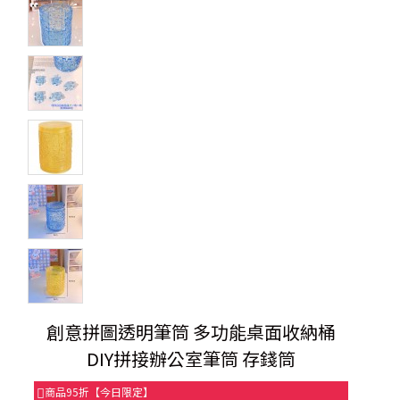
創意拼圖透明筆筒 多功能桌面收納桶
DIY拼接辦公室筆筒 存錢筒
商品95折【今日限定】