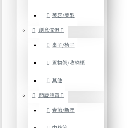
美容/美髮
創意傢俱
桌子/椅子
置物架/收納櫃
其他
節慶熱賣
春節/新年
中秋節