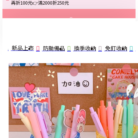
再折100元👉滿2000折250元
登入
註冊
新品上市
防颱備品
換季收納
免釘收納
詢問