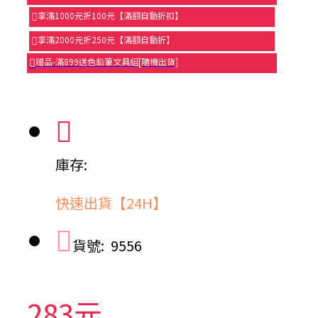
享滿1000元折100元【滿額自動折扣】
享滿2000元折250元【滿額自動折】
贈品-滿899送色鉛筆文具組[隨機出貨]
庫存:
快速出貨【24H】
貨號:
9556
283元