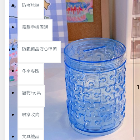
防疫旅遊
電腦手機周邊
防颱備品安心準備
冬季專區
寵物/玩具
居家收納
文具禮品