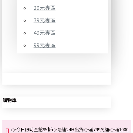
29元專區
39元專區
49元專區
99元專區
購物車
👉今日限時全館95折👉急速24H出貨👉滿799免運👉滿1000