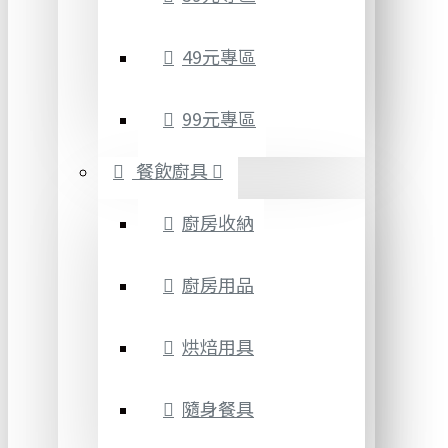
49元專區
99元專區
餐飲廚具
廚房收納
廚房用品
烘焙用具
隨身餐具