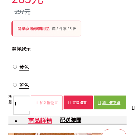
297元
開學季 新學期用品
- 滿 3 件享 95 折
選擇款示
黃色
藍色
標
拼圖透
創意
透明
DIY拼
辦公
存
桌面
多功
籤：
明筆筒
筆筒
收納
接筆筒
室筆
錢
收納
能筆
直接購買
加LINE下單
加入購物車
桶
筒
筒
筒
商品詳情
配送時間