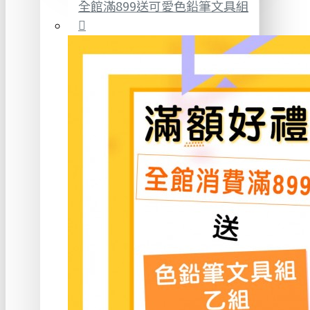
全館滿899送可愛色鉛筆文具組