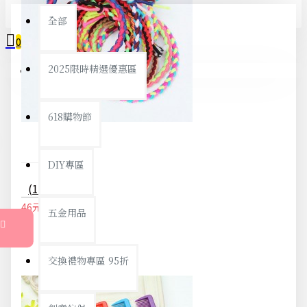
全部
0
2025限時精選優惠區
您的購物車內沒有商品！
618購物節
DIY專區
(10入)彩色麻花手工編織髮圈 流行髮飾 髮束 手環
46元
48元
五金用品
交換禮物專區 95折