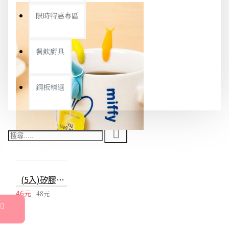
限時特惠專區
餐飲廚具
銅板精選
(5入)矽膠蝸牛造型茶包掛夾 杯緣子
46元
48元