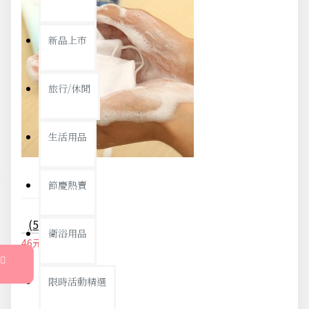
新品上市
旅行/休閒
生活用品
節慶熱賣
(5入)吊掛肥皂起泡網 香皂起泡袋
衛浴用品
46元
48元
限時活動精選