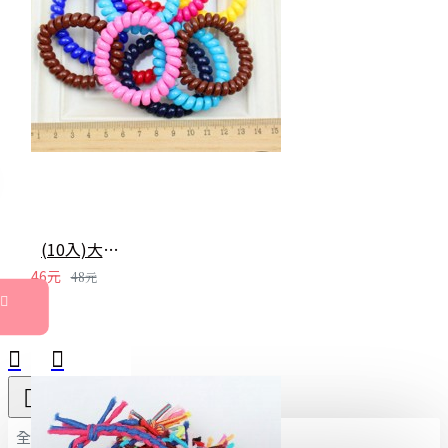
(10入)大號糖果色電話線髮圈 不留綁痕 不咬髮髮束
46元
48元
全部