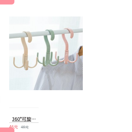
360°可旋轉S鉤 圍巾掛架 皮帶包包收納架 塑膠衣服掛勾
46元
48元