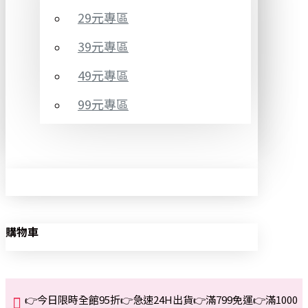
29元專區
39元專區
49元專區
99元專區
購物車
👉今日限時全館95折👉急速24H出貨👉滿799免運👉滿1000