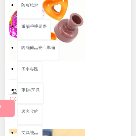
防疫旅遊
電腦手機周邊
防颱備品安心準備
冬季專區
寵物/玩具
(3入)甜甜圈造型模 DIY餅干模具 麵包蛋糕壓印膜 烘焙模具
116元
122元
居家收納
文具禮品