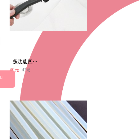
多功能凹槽清潔刷 縫隙刷 窗戶凹槽水槽清潔 清理灰塵 小刷子
40元
42元