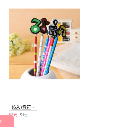
(6入)音符木製鉛筆 韓國文具可愛多色
51元
54元