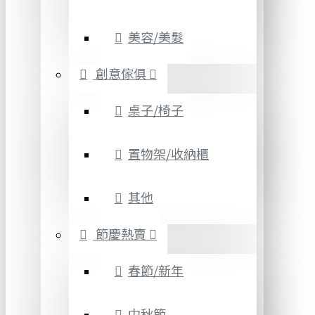
美容/美髮
創意傢俱
桌子/椅子
置物架/收納櫃
其他
節慶熱賣
春節/新年
中秋節