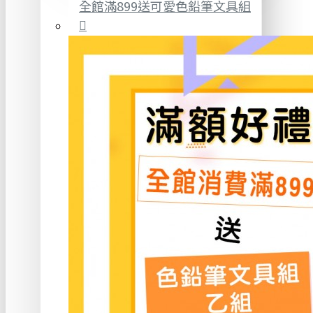
全館滿899送可愛色鉛筆文具組