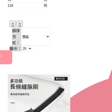
元
排序
方
式：
顯示：