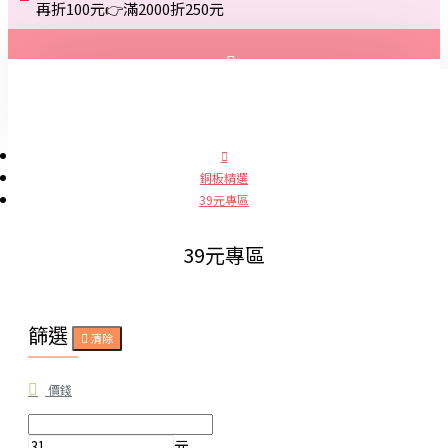
再折100元👉滿2000折250元
登入
註冊
銅板精選
39元專區
詢問
39元專區
篩選
清除
價錢
元