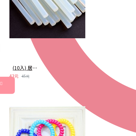
(10入) 居家必備 萬能熱溶膠條
43元
45元