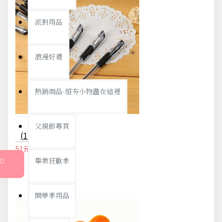
派對用品
浪漫好禮
熱銷商品-超夯小物盡在這裡
父親節專頁
(12入)黑色中性筆 0.5mm原子筆 水性筆
51元
54元
畢業狂歡季
開學季用品