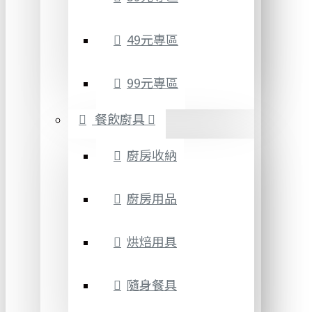
49元專區
99元專區
餐飲廚具
廚房收納
廚房用品
烘焙用具
隨身餐具