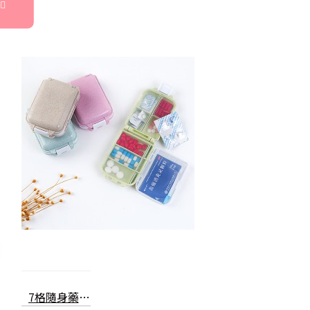
7格隨身藥盒 一周分藥盒 旅行收納盒