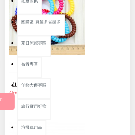
創意傢俱
團購區-買越多省越多
夏日涼涼專區
布置專區
(10入)大號糖果色電話線髮圈 不留綁痕 不咬髮髮束
年終大促專區
46元
48元
旅行實用好物
汽機車用品