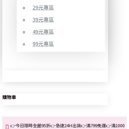
29元專區
39元專區
49元專區
99元專區
購物車
👉今日限時全館95折👉急速24H出貨👉滿799免運👉滿1000