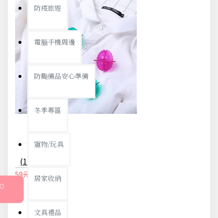
防疫旅遊
電腦手機周邊
防颱備品安心準備
冬季專區
寵物/玩具
(10入)強力去汙洗衣球 清潔洗衣球
59元
62元
居家收納
文具禮品