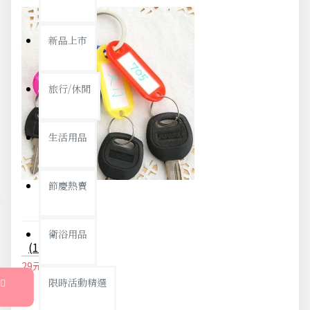
新品上市
旅行/休閒
生活用品
節慶熱賣
衛浴用品
(10入)彩色鑰匙分類環 塑膠鑰匙牌 標籤牌 鑰匙圈 吊牌
29元
31元
限時活動精選