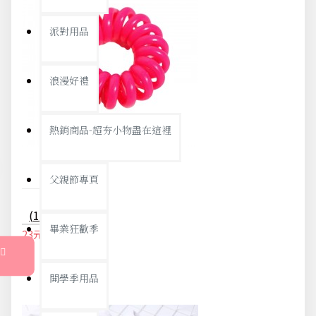
派對用品
浪漫好禮
熱銷商品-超夯小物盡在這裡
父親節專頁
(10入)小號糖果色電話線髮圈 不留綁痕 不咬髮髮束
畢業狂歡季
23元
24元
開學季用品