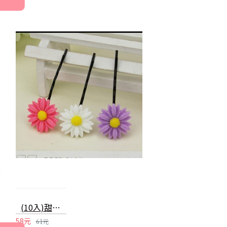
(10入)甜美小雛菊造型一字夾 髮夾
58元
61元