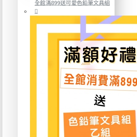
全館滿899送可愛色鉛筆文具組