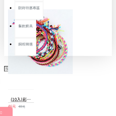
限時特惠專區
餐飲廚具
銅板精選
(10入)彩色麻花手工編織髮圈 流行髮飾 髮束 手環
46元
48元