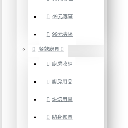
49元專區
99元專區
餐飲廚具
廚房收納
廚房用品
烘焙用具
隨身餐具