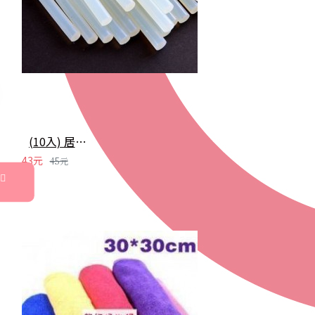
(10入) 居家必備 萬能熱溶膠條
43元
45元