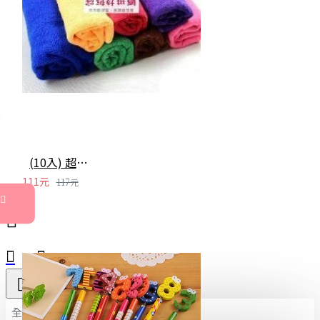
(10入) 超細纖維洗車毛巾 擦車巾 吸水洗車巾 30X30CM
111元
117元
全部