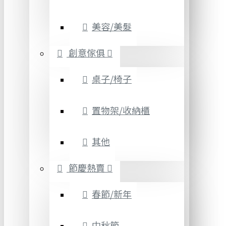
美容/美髮
創意傢俱
桌子/椅子
置物架/收納櫃
其他
節慶熱賣
春節/新年
中秋節