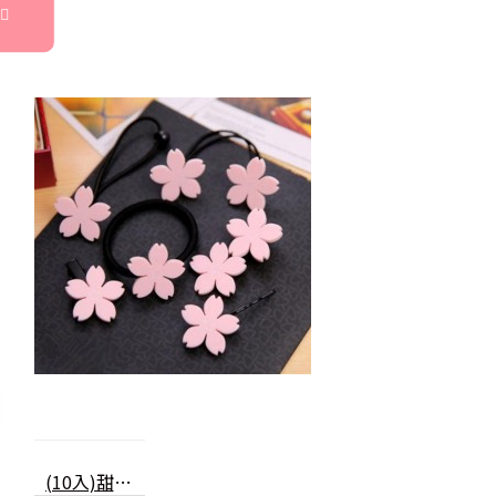
(10入)甜美櫻花一字夾 髮束 BB夾 鴨嘴夾 髮夾 櫻花髮圈 飾品 橡皮筋 髮飾