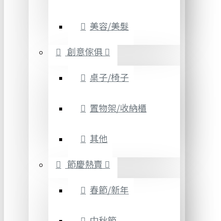
美容/美髮
創意傢俱
桌子/椅子
置物架/收納櫃
其他
節慶熱賣
春節/新年
中秋節