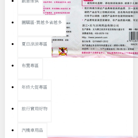
創意傢俱
團購區-買越多省越多
夏日涼涼專區
布置專區
年終大促專區
旅行實用好物
汽機車用品