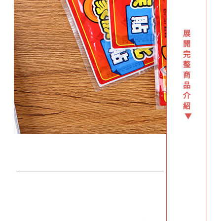
展
開
完
整
商
品
介
紹
▼