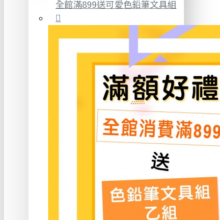
全館滿899送可愛色鉛筆文具組