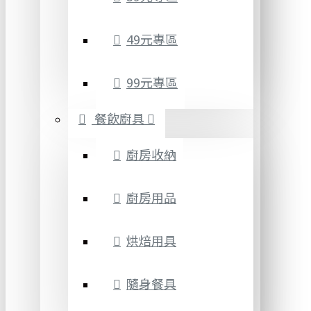
49元專區
99元專區
餐飲廚具
廚房收納
廚房用品
烘焙用具
隨身餐具