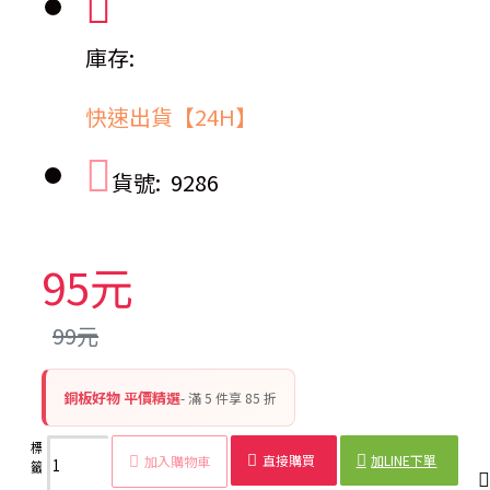
庫存:
快速出貨【24H】
貨號:
9286
95元
99元
銅板好物 平價精選
- 滿 5 件享 85 折
標
袋鼠造
創意
貼式
保暖
10片裝
可愛
暖
冬季
直接購買
加LINE下單
加入購物車
籤：
型暖暖
暖暖
暖暖
發熱
暖暖包
暖暖
身
保暖
包
包
貼
貼
包
貼