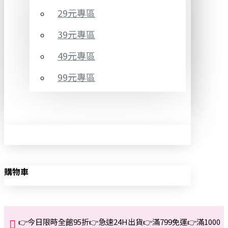
29元專區
39元專區
49元專區
99元專區
購物車
👉今日限時全館95折👉急速24H出貨👉滿799免運👉滿1000