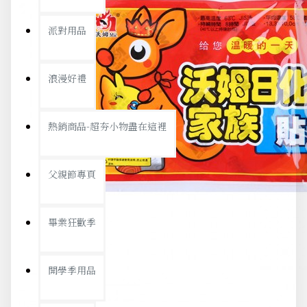
派對用品
浪漫好禮
熱銷商品-超夯小物盡在這裡
父親節專頁
畢業狂歡季
開學季用品