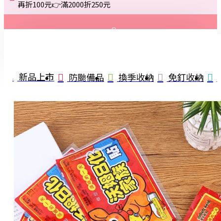
再折100元👉滿2000折250元
登入
註冊
新品上市
防颱備品
換季收納
免釘收納
詢問