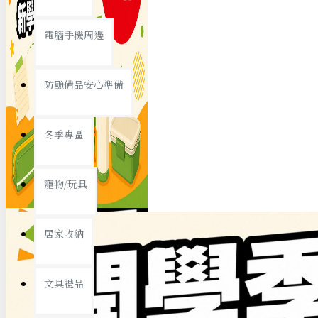
查看更多
電腦手機周邊
節慶熱賣
防颱備品安心準備
冬季專區
春節/新年
寵物/玩具
中秋節
兒童節
居家收納
情人節
查看更多
文具禮品