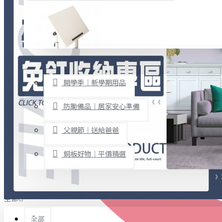
廚房用品
烘焙用具
隨身餐具
查看更多
限時促銷
文具禮品
開學季｜新學期用品
桌子/椅子
置物架/收納櫃
防颱備品｜居家安心準備
其他
父親節｜送給爸爸
免打孔收納專區
銅板好物｜平價精選
事務用品
手工DIY
全部
文具收納
書寫用品
全部