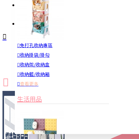
註冊
詢問
免打孔收納專區
新品上市
防颱備品
換季收納
收納掛袋/掛勾
收納架/收納盒
收納籃/收納箱
查看更多
生活用品