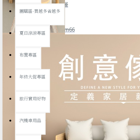
全館限時
滿799免運
團購區-買越多省越多
聯絡我們
ID : @ym66
夏日涼涼專區
旅行收納
旅行用品
優惠活動
最新活動
布置專區
汽機車用品
運動休閒
查看更多
年終大促專區
創意傢俱
旅行實用好物
汽機車用品