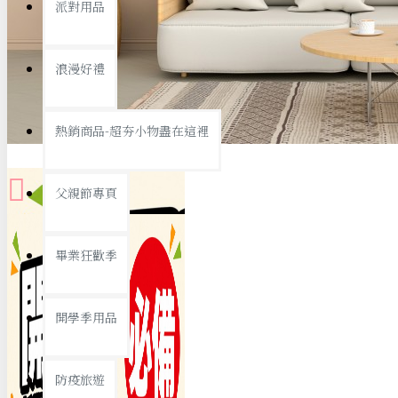
派對用品
桌子/椅子
置物架/收納櫃
浪漫好禮
其他
銅板精選
熱銷商品-超夯小物盡在這裡
父親節專頁
畢業狂歡季
9元專區
開學季用品
19元專區
29元專區
防疫旅遊
39元專區