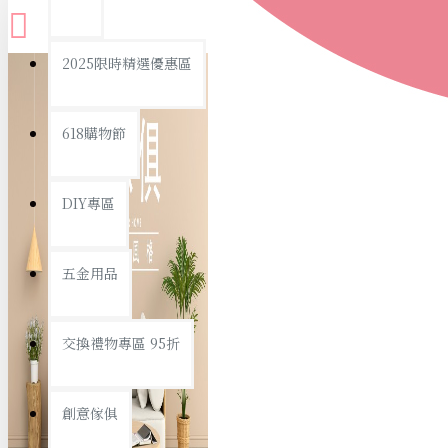
查看更多
2025限時精選優惠區
衛浴用品
618購物節
DIY專區
個人衛浴用品
五金用品
浴室用品/清潔
浴室置物/收納
交換禮物專區 95折
旅行/休閒
創意傢俱