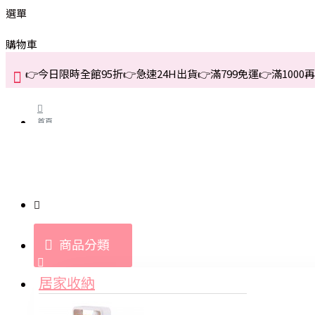
選單
購物車
👉今日限時全館95折👉急速24H出貨👉滿799免運👉滿1000再折
首頁
關於我們
購買教學與說明
商品分類
登入
居家收納