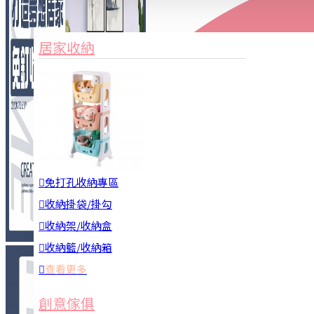
家俱&收納
3C周邊
居家收納
園藝用品
居家安全
居家清潔
查看更多
餐飲廚具
免打孔收納專區
收納掛袋/掛勾
收納架/收納盒
收納籃/收納箱
查看更多
廚房收納
創意傢俱